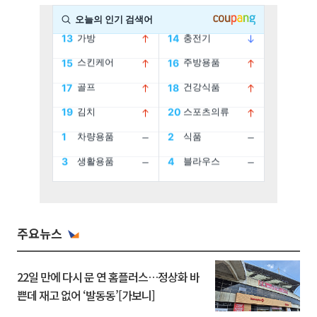
주요뉴스
22일 만에 다시 문 연 홈플러스…정상화 바
쁜데 재고 없어 ‘발동동’[가보니]