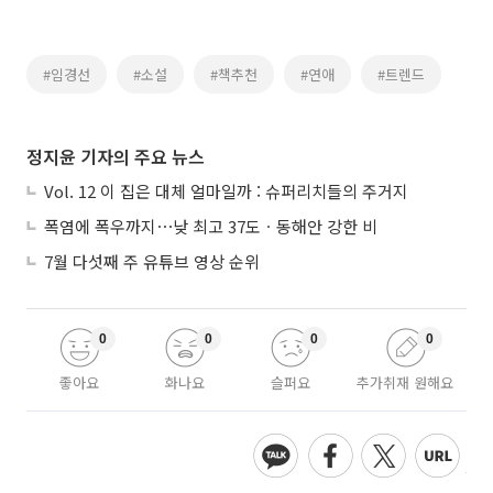
#임경선
#소설
#책추천
#연애
#트렌드
정지윤 기자의 주요 뉴스
Vol. 12 이 집은 대체 얼마일까 : 슈퍼리치들의 주거지
폭염에 폭우까지⋯낮 최고 37도ㆍ동해안 강한 비
7월 다섯째 주 유튜브 영상 순위
0
0
0
0
좋아요
화나요
슬퍼요
추가취재 원해요