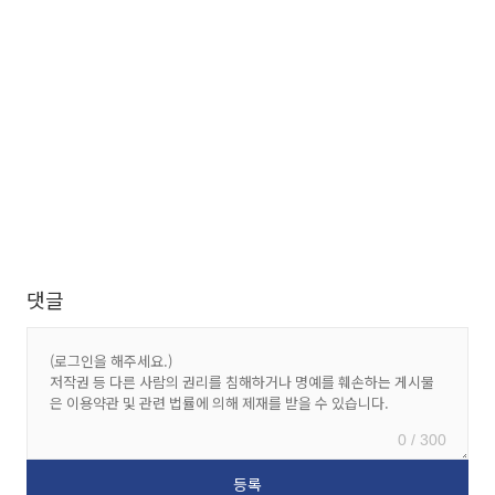
댓글
0 / 300