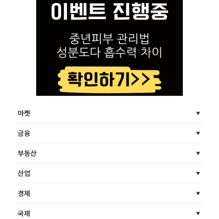
마켓
금융
부동산
산업
경제
국제