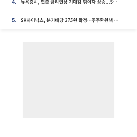
뉴욕증시, 연준 금리인상 기대감 꺾이자 상승...S&P500 사상 최고치 [종합]
4.
SK하이닉스, 분기배당 375원 확정…주주환원책 9월로 앞당겨 발표
5.