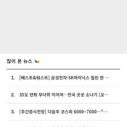
많이 본 뉴스
[베스트&워스트] 삼성전자·SK하이닉스 밀린 한 주…상상인증권은 85% 급등
1.
35도 안팎 무더위 이어져…전국 곳곳 소나기 [오늘 날씨]
2.
[주간증시전망] 다음주 코스피 6000~7000⋯“外人 수급은 정책이 변수”
3.