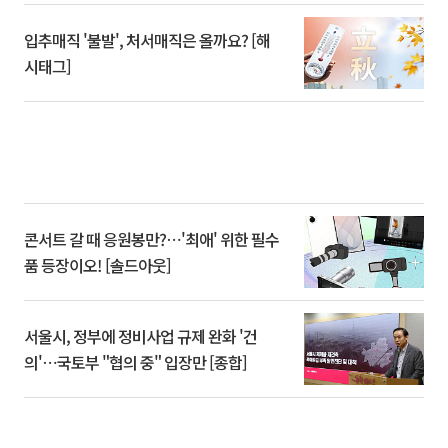
입추매직 '불발', 처서매직은 올까요? [해
시태그]
콘서트 갈 때 응원봉만?⋯'최애' 위한 필수
품 등장이오! [솔드아웃]
서울시, 정부에 정비사업 규제 완화 '건
의'⋯국토부 "협의 중" 입장만 [종합]