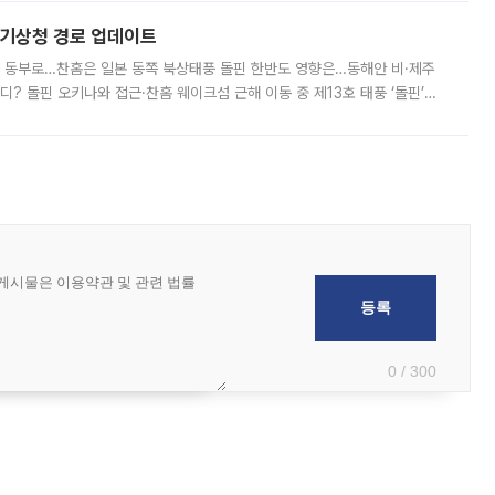
본기상청 경로 업데이트
국 동부로…찬홈은 일본 동쪽 북상태풍 돌핀 한반도 영향은…동해안 비·제주
디? 돌핀 오키나와 접근·찬홈 웨이크섬 근해 이동 중 제13호 태풍 ‘돌핀’이
 아마미 지방에 접근하고 있다. 돌핀은 오키나와 부근을 지난 뒤 동중국해
0 / 300