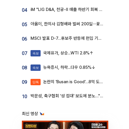
iM "LIG D&A, 천궁-II 매출 하반기 회복 전망…방산 톱픽 유지"
04
아옳이, 한의사 김형배와 벌써 200일⋯꽃다발 들고 "프러포즈 아냐"
05
MSCI 발표 D-7…후보주 반등에 편입 기대 재점화
06
국제유가, 상승...WTI 2.8%↑
07
속보
뉴욕증시, 하락...다우 0.85%↓
08
속보
논란의 'Busan is Good'…8억 도시브랜드, 용산 대통령실 CI 업체가 수행
09
단독
박문성, 축구협회 '성 접대' 보도에 분노…"다 말아먹으려고 작정했나"
10
최신 영상