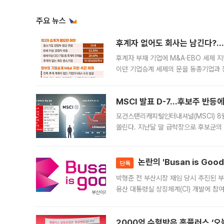
주요 뉴스
후계자 없어도 회사는 남긴다?…‘
후계자 부재 기업에 M&A·EBO 세제 
이던 기업승계 세제의 문을 동종기업과 
대신 M&A나 임직원 인수(EBO)를 통
늘
MSCI 발표 D-7…후보주 반등
모건스탠리캐피털인터내셔널(MSCI) 8
쏠린다. 지난달 말 급락장으로 후보군의
가능성과 지수 추종 자금 유입 기대가 
논란의 'Busan is Go
단독
박형준 전 부산시장 재임 당시 추진된 부산
용산 대통령실 상징체계(CI) 개발에 참
도시브랜드 사업이 공개 이후 시민 공감
2000억 수혈받은 홈플러스 ‘오늘