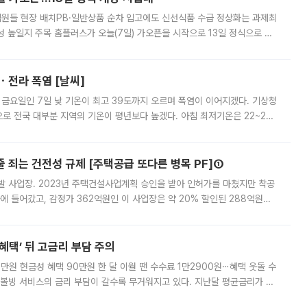
.직원들 현장 배치PB·일반상품 순차 입고에도 신선식품 수급 정상화는 과제최
 높일지 주목 홈플러스가 오늘(7일) 가오픈을 시작으로 13일 정식으로 재
직원들이 현장 배치되고, PB 상품과 함께 일반 상품 납품도 순차적으로 진행
ㆍ전라 폭염 [날씨]
 금요일인 7일 낮 기온이 최고 39도까지 오르며 폭염이 이어지겠다. 기상청
로 전국 대부분 지역의 기온이 평년보다 높겠다. 아침 최저기온은 22~27
 대부분 지역에 폭염특보가 발효된 가운데 최고체감온도는 35도 안팎까지 올라
줄 죄는 건전성 규제 [주택공급 또다른 병목 PF]①
발 사업장. 2023년 주택건설사업계획 승인을 받아 인허가를 마쳤지만 착공
에 들어갔고, 감정가 362억원인 이 사업장은 약 20% 할인된 288억원에
 현재는 4차 공매를 위한 조건 협의가 진행 중이다. 수도권의 주요 주거 배
혜택’ 뒤 고금리 부담 주의
1만원 현금성 혜택 90만원 한 달 이월 땐 수수료 1만2900원⋯혜택 웃돌 수
리볼빙 서비스의 금리 부담이 갈수록 무거워지고 있다. 지난달 평균금리가 연
약정 고객에게 포인트와 캐시백을 얹어주는 미끼성 행사가 이어지고 있어 주의가