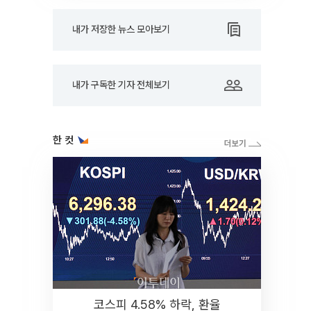
내가 저장한 뉴스 모아보기
내가 구독한 기자 전체보기
한 컷
코스피 4.58% 하락, 환율