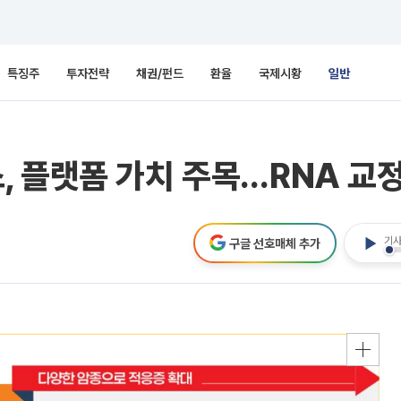
특징주
투자전략
채권/펀드
환율
국제시황
일반
 플랫폼 가치 주목…RNA 교정
기사
구글 선호매체 추가