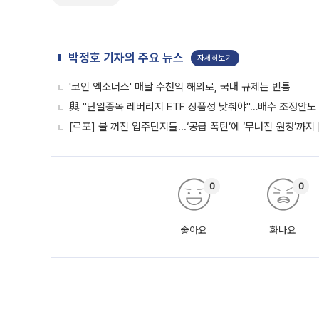
박정호 기자의 주요 뉴스
자세히보기
'코인 엑소더스' 매달 수천억 해외로, 국내 규제는 빈틈
與 "단일종목 레버리지 ETF 상품성 낮춰야"…배수 조정안도
[르포] 불 꺼진 입주단지들...‘공급 폭탄’에 ‘무너진 원청’까지
0
0
좋아요
화나요