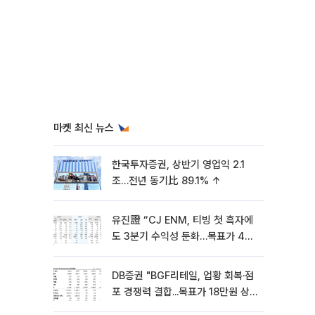
마켓 최신 뉴스
한국투자증권, 상반기 영업익 2.1
조…전년 동기比 89.1% ↑
유진證 “CJ ENM, 티빙 첫 흑자에
도 3분기 수익성 둔화…목표가 4만
8000원”
DB증권 "BGF리테일, 업황 회복·점
포 경쟁력 결합...목표가 18만원 상
향"