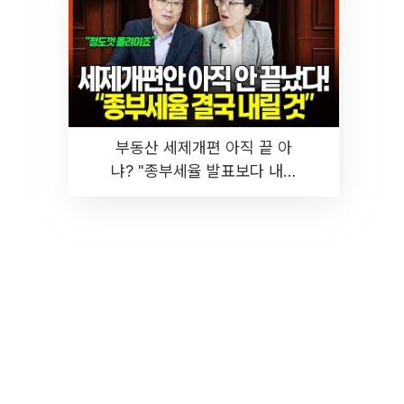
부동산 세제개편 아직 끝 아
냐? "종부세율 발표보다 내릴
것" 장기거주·양도세 전망 I 집
땅지성 I 김인만, 진미윤