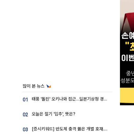
많이 본 뉴스
태풍 '돌핀' 오키나와 접근…일본기상청 경로 업데이트
01
오늘은 절기 '입추', 뜻은?
02
[증시키워드] 반도체 충격 뚫은 개별 호재...포스코퓨처엠·에코프로·한화솔루션 '눈길'
03