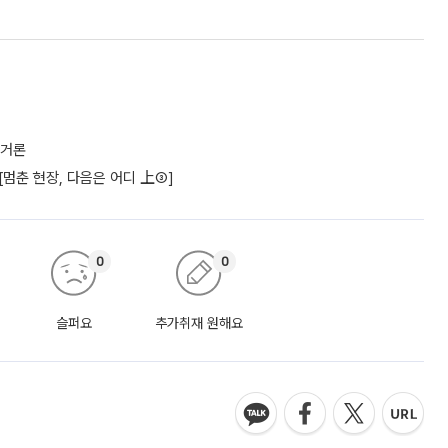
 거론
 [멈춘 현장, 다음은 어디 上③]
0
0
슬퍼요
추가취재 원해요