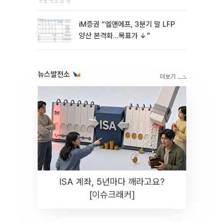
화솔루션 '눈길'
iM증권 “엘앤에프, 3분기 말 LFP
양산 본격화…목표가 ↓”
뉴스발전소
ISA 계좌, 5년마다 깨라고요?
[이슈크래커]