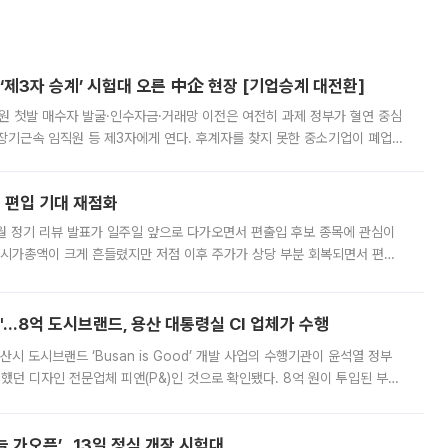
제3자 승계’ 시험대 오른 中企 현장 [기업승계 대전환]
지원 첫발 매수자 발굴·인수자금·거래망 이전은 여전히 과제 정부가 혈연 중심
장기근속 임직원 등 제3자에게 연다. 후계자를 찾지 못한 중소기업이 폐업
해 기술과 일자리를 남기도록 하겠다는 취지다. 다만 세금 감면만으로 거래를
에 편입 기대 재점화
월 정기 리뷰 발표가 일주일 앞으로 다가오면서 편출입 후보 종목에 관심이
 시가총액이 크게 흔들렸지만 저점 이후 주가가 상당 부분 회복되면서 편입
다시 부각되고 있다. 7일 금융투자업계에 따르면 MSCI는 한국시간으로 오는
od'…8억 도시브랜드, 용산 대통령실 CI 업체가 수행
시 도시브랜드 ‘Busan is Good’ 개발 사업의 수행기관이 윤석열 정부
여했던 디자인 전문업체 피앤(P&)인 것으로 확인됐다. 8억 원이 투입된 부산
 부족과 디자인 정체성 논란에 휩싸였던 만큼, 사업 선정 과정과 결과물에
 가오픈’...13일 정식 개장 시험대