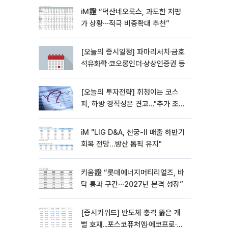
iM證 “덕산네오룩스, 과도한 저평
가 상황⋯적극 비중확대 추천”
[오늘의 증시일정] 파마리서치·금호
석유화학·코오롱인더·상상인증권 등
[오늘의 투자전략] 휘청이는 코스
피, 하방 경직성은 견고…"추가 조정
시 분할 매수"
iM "LIG D&A, 천궁-II 매출 하반기
회복 전망…방산 톱픽 유지"
키움證 “롯데에너지머티리얼즈, 바
닥 통과 구간⋯2027년 본격 성장”
[증시키워드] 반도체 충격 뚫은 개
별 호재...포스코퓨처엠·에코프로·한