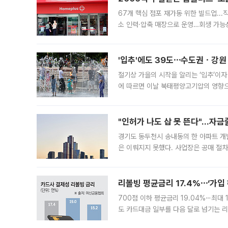
67개 핵심 점포 재가동 위한 빌드업..
소 인력·압축 매장으로 운영…회생 가능성
영업을 시작한다. 핵심 점포 67개에는 
'입추'에도 39도⋯수도권ㆍ강원
절기상 가을의 시작을 알리는 ‘입추’이자
에 따르면 이날 북태평양고기압의 영향으
도, 낮 최고기온은 31~39도로, 전국
"인허가 나도 삽 못 뜬다"…자금
경기도 동두천시 송내동의 한 아파트 개
은 이뤄지지 못했다. 사업장은 공매 절차
3차 공매까지 진행됐으나 모두 유찰됐다.
후
리볼빙 평균금리 17.4%⋯‘가입 
700점 이하 평균금리 19.04%⋯최대 
도 카드대금 일부를 다음 달로 넘기는 
17.40%까지 치솟은 가운데, 신규 