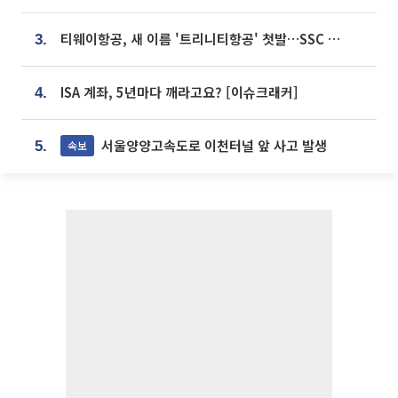
티웨이항공, 새 이름 '트리니티항공' 첫발…SSC 전략 본격화
3.
ISA 계좌, 5년마다 깨라고요? [이슈크래커]
4.
서울양양고속도로 이천터널 앞 사고 발생
속보
5.