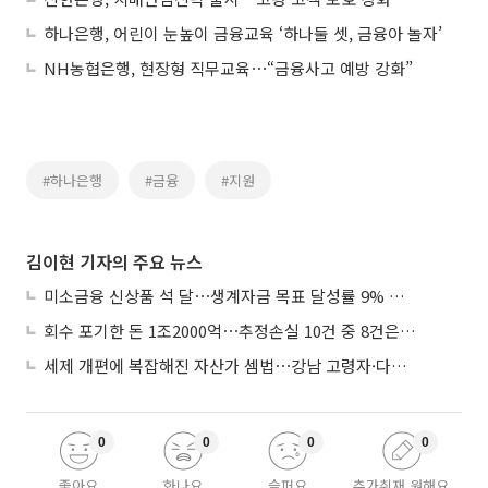
하나은행, 어린이 눈높이 금융교육 ‘하나둘 셋, 금융아 놀자’
NH농협은행, 현장형 직무교육⋯“금융사고 예방 강화”
#하나은행
#금융
#지원
김이현 기자의 주요 뉴스
미소금융 신상품 석 달⋯생계자금 목표 달성률 9% 그쳐
회수 포기한 돈 1조2000억⋯추정손실 10건 중 8건은 기업대출
세제 개편에 복잡해진 자산가 셈법⋯강남 고령자·다주택자 ‘자산재편 고심’
0
0
0
0
좋아요
화나요
슬퍼요
추가취재 원해요