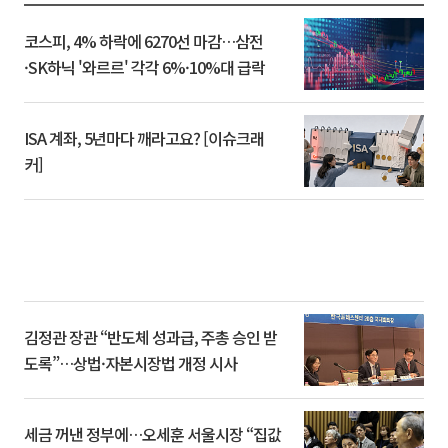
코스피, 4% 하락에 6270선 마감…삼전
·SK하닉 '와르르' 각각 6%·10%대 급락
ISA 계좌, 5년마다 깨라고요? [이슈크래
커]
김정관 장관 “반도체 성과급, 주총 승인 받
도록”…상법·자본시장법 개정 시사
세금 꺼낸 정부에…오세훈 서울시장 “집값