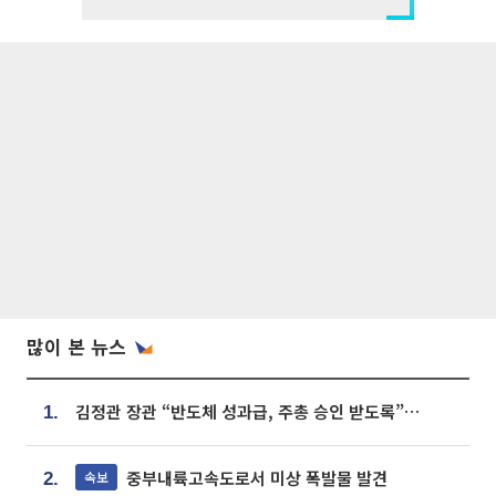
많이 본 뉴스
김정관 장관 “반도체 성과급, 주총 승인 받도록”…상법·자본시장법 개정 시사
1.
중부내륙고속도로서 미상 폭발물 발견
속보
2.