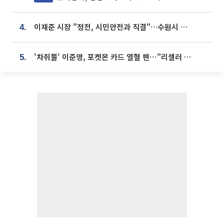
이재준 시장 "정전, 시민안전과 직결"…수원시 비상대응체계 가동
4.
'차쥐뿔' 이준영, 포켓몬 카드 열혈 팬⋯"리셀러 처단할 것"
5.