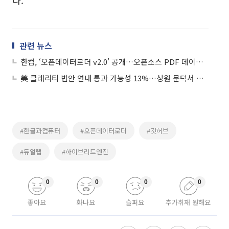
관련 뉴스
한컴, ‘오픈데이터로더 v2.0’ 공개…오픈소스 PDF 데이터 추출 부문 벤치마크 1위
美 클래리티 법안 연내 통과 가능성 13%…상원 문턱서 제동
#한글과컴퓨터
#오픈데이터로더
#깃허브
#듀얼랩
#하이브리드엔진
0
0
0
0
좋아요
화나요
슬퍼요
추가취재 원해요