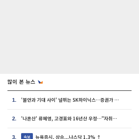
많이 본 뉴스
'불안과 기대 사이' 널뛰는 SK하이닉스…증권가 "HBM4·LTA 기반 펀터멘털 견고"
1.
'나혼산' 류혜영, 고경표와 16년산 우정…"자취방서 부모님과 마주쳐"
2.
뉴욕증시, 상승...나스닥 1.3% ↑
속보
3.