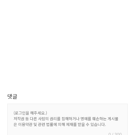
댓글
0 / 300