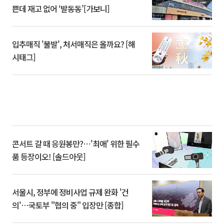
쁜데 재고 없어 ‘발동동’[가보니]
입추매직 '불발', 처서매직은 올까요? [해
시태그]
콘서트 갈 때 응원봉만?⋯'최애' 위한 필수
품 등장이오! [솔드아웃]
서울시, 정부에 정비사업 규제 완화 '건
의'⋯국토부 "협의 중" 입장만 [종합]