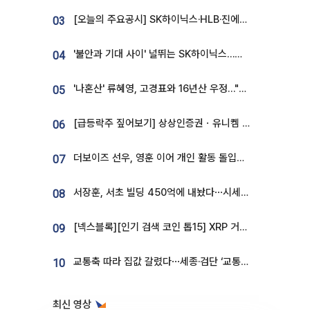
[오늘의 주요공시] SK하이닉스·HLB·진에어·포스코홀딩스·네이버·대우건설 등
03
'불안과 기대 사이' 널뛰는 SK하이닉스…증권가 "HBM4·LTA 기반 펀터멘털 견고"
04
'나혼산' 류혜영, 고경표와 16년산 우정…"자취방서 부모님과 마주쳐"
05
[급등락주 짚어보기] 상상인증권ㆍ유니켐 2연속, 본느 6연속 ‘상한가’⋯M&A 훈풍 분 증시
06
더보이즈 선우, 영훈 이어 개인 활동 돌입⋯앳에어리어와 전속계약
07
서장훈, 서초 빌딩 450억에 내놨다⋯시세차익은
08
[넥스블록][인기 검색 코인 톱15] XRP 거래량 14억달러…ETHGas 급등·Bless 급락…고변동 알트 부각
09
교통축 따라 집값 갈렸다⋯세종·검단 ‘교통 프리미엄’ 뚜렷
10
최신 영상