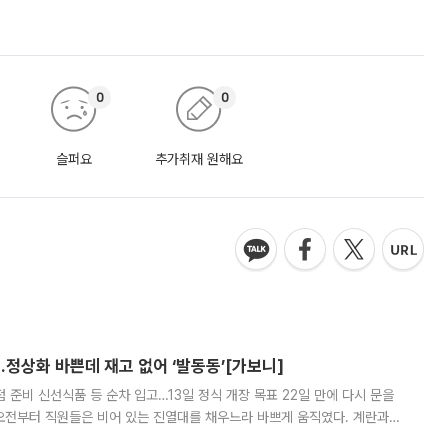
0
0
슬퍼요
추가취재 원해요
…정상화 바쁜데 재고 없어 ‘발동동’[가보니]
준비 신선식품 등 순차 입고…13일 정식 개장 목표 22일 만에 다시 문을
오전부터 직원들은 비어 있는 진열대를 채우느라 바쁘게 움직였다. 계란과
리를 잡기 시작했지만, 매장 곳곳엔 여전히 텅 빈 매대가 먼저 눈에 들어왔