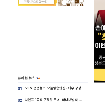
많이 본 뉴스
'2TV 생생정보' 오늘방송맛집- 배우 강성진 단골! 쌀국수ㆍ푸팟퐁 커리 맛집 '블○○○'
01
차인표 "동생 구강암 투병…떠나보낼 때 가장 힘들었다”
02