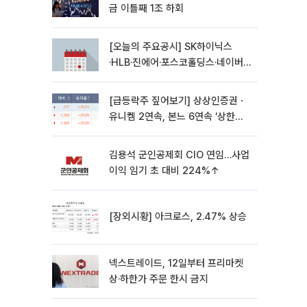
금 이틀째 1조 하회
[오늘의 주요공시] SK하이닉스
·HLB·진에어·포스코홀딩스·네이버·
대우건설 등
[급등락주 짚어보기] 상상인증권ㆍ
유니켐 2연속, 본느 6연속 ‘상한
가’⋯M&A 훈풍 분 증시
김용석 군인공제회 CIO 연임…사업
이익 임기 초 대비 224%↑
[장외시황] 아크로스, 2.47% 상승
넥스트레이드, 12일부터 프리마켓
상·하한가 주문 한시 금지