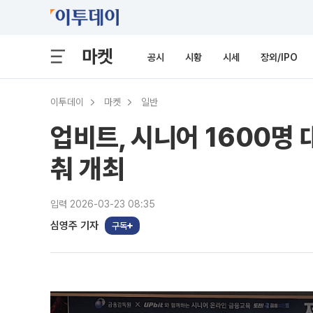
마켓
공시
시황
시세
장외/IPO
이투데이
마켓
일반
업비트, 시니어 1600명 
춰 개최
입력 2026-03-23 08:35
심영주 기자
구독