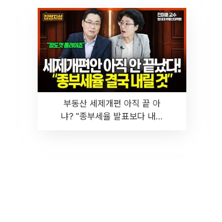
부동산 세제개편 아직 끝 아
냐? "종부세율 발표보다 내릴
것" 장기거주·양도세 전망 I 집
땅지성 I 김인만, 진미윤