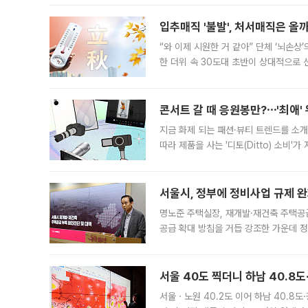
입추매직 '불발', 처서매직은 올
“와 이제 시원한 거 같아” 단체 ‘뇌손상
한 더위 속 30도대 초반이 상대적으로
지역에 있었습니다. 7월 말에는 서풍과
콘서트 갈 때 응원봉만?⋯'최애'
지금 화제 되는 패션·뷰티 트렌드를 소개
따라 제품을 사는 '디토(Ditto) 소비
어디일까요? 아이돌 콘서트 시작을 기다
서울시, 정부에 정비사업 규제 완화
명노준 주택실장, 재개발·재건축 주택공
공급 확대 방침을 거듭 강조한 가운데 정
면 반박하고 나섰다. 명노준 서울시 주택
서울 40도 찍더니 하남 40.8도
서울ㆍ노원 40.2도 이어 하남 40.8도