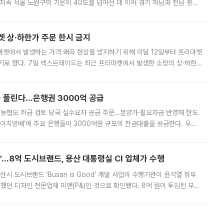
지속 서울 노원구의 기온이 40도를 넘어선 데 이어 경기 하남과 전남 광양
. 전국 대부분 지역에 폭염특보가 내려진 가운데 곳곳에서 39~40도 안팎
켓 상·하한가 주문 한시 금지
마켓에서 발생하는 가격 왜곡 현상을 방지하기 위해 이달 12일부터 프리마켓
기로 했다. 7일 넥스트레이드는 최근 프리마켓에서 발생한 소량의 상·하한
, 주문 오류로 인한 가격 급등락을 최소화하기 위한 비상 대응방안을 발표
 풀린다…은행권 3000억 공급
리·농협도 취급 검토 당국 실수요자 공급 주문…분양가·필요자금 반영해 한도
에이치방배’에 주요 은행들이 3000억원 규모의 잔금대출을 공급한다. 우리
하고 있어 향후 공급 규모가 늘어날 전망이다. 7일 금융권에 따르면 KB국
od'…8억 도시브랜드, 용산 대통령실 CI 업체가 수행
시 도시브랜드 ‘Busan is Good’ 개발 사업의 수행기관이 윤석열 정부
여했던 디자인 전문업체 피앤(P&)인 것으로 확인됐다. 8억 원이 투입된 부산
 부족과 디자인 정체성 논란에 휩싸였던 만큼, 사업 선정 과정과 결과물에