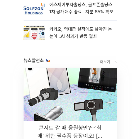
에스제이투자홀딩스, 골프존홀딩스
1차 공개매수 종료…지분 85% 확보
카카오, 역대급 실적에도 낮아진 눈
높이…AI 성과가 반등 열쇠
뉴스발전소
콘서트 갈 때 응원봉만?⋯'최
애' 위한 필수품 등장이오! [솔