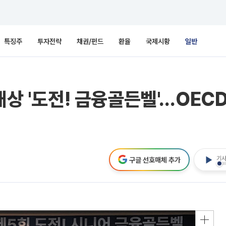
특징주
투자전략
채권/펀드
환율
국제시황
일반
대상 '도전! 금융골든벨'…OEC
기사
구글 선호매체 추가