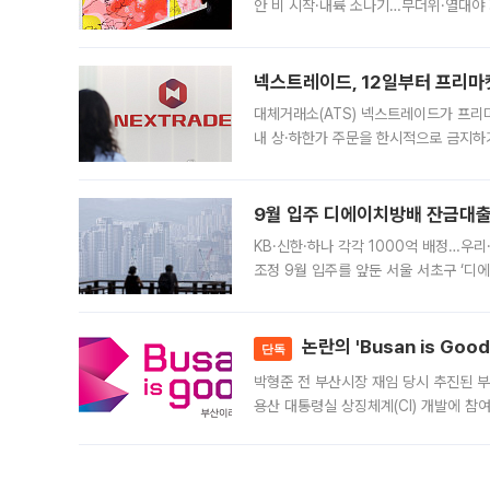
안 비 시작·내륙 소나기…무더위·열대야 
에서도 40도를 웃도는 기온이 관측됐다
의 극심한
넥스트레이드, 12일부터 프리마
대체거래소(ATS) 넥스트레이드가 프리
내 상·하한가 주문을 한시적으로 금지하
가 체결 사례와 관련해 설명자료를 내고
9월 입주 디에이치방배 잔금대출
KB·신한·하나 각각 1000억 배정…우
조정 9월 입주를 앞둔 서울 서초구 ‘디
은행과 NH농협은행도 대출 취급을 검토
민은행
논란의 'Busan is Go
단독
박형준 전 부산시장 재임 당시 추진된 부산
용산 대통령실 상징체계(CI) 개발에 참
도시브랜드 사업이 공개 이후 시민 공감