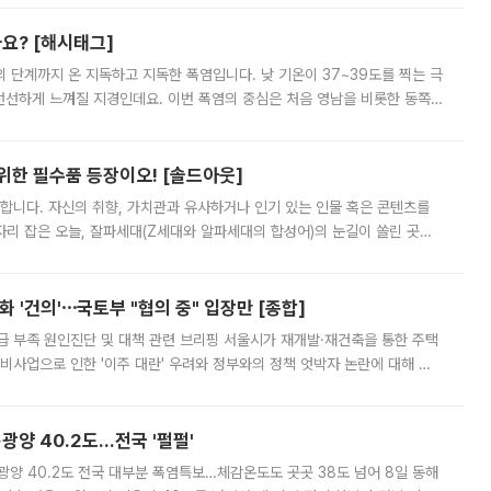
까요? [해시태그]
’의 단계까지 온 지독하고 지독한 폭염입니다. 낮 기온이 37~39도를 찍는 극
 선선하게 느껴질 지경인데요. 이번 폭염의 중심은 처음 영남을 비롯한 동쪽
 북서풍이 산맥을 넘어 영남 쪽으로 내려오면서 뜨겁고 건조해졌는데요.
 위한 필수품 등장이오! [솔드아웃]
합니다. 자신의 취향, 가치관과 유사하거나 인기 있는 인물 혹은 콘텐츠를
'가 자리 잡은 오늘, 잘파세대(Z세대와 알파세대의 합성어)의 눈길이 쏠린 곳은
리는 공연장. 응원봉만큼이나 눈에 띄는 게 있습니다. 공연이 시작되기
 '건의'⋯국토부 "협의 중" 입장만 [종합]
급 부족 원인진단 및 대책 관련 브리핑 서울시가 재개발·재건축을 통한 주택
비사업으로 인한 '이주 대란' 우려와 정부와의 정책 엇박자 논란에 대해 정
실장은 2031년까지 31만 가구 착공 목표에 차질이 없다는 입장이나,
·광양 40.2도…전국 '펄펄'
·광양 40.2도 전국 대부분 폭염특보…체감온도도 곳곳 38도 넘어 8일 동해