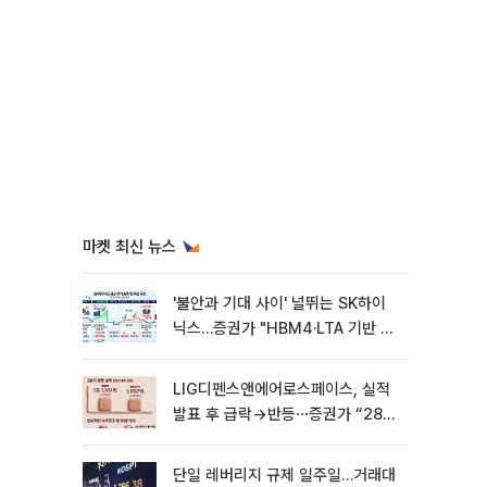
마켓 최신 뉴스
'불안과 기대 사이' 널뛰는 SK하이
닉스…증권가 "HBM4·LTA 기반 펀
터멘털 견고"
LIG디펜스앤에어로스페이스, 실적
발표 후 급락→반등⋯증권가 “28년
까지 튼튼”
단일 레버리지 규제 일주일…거래대