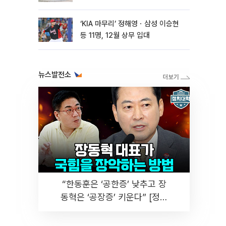
마련
‘KIA 마무리’ 정해영ㆍ삼성 이승현
등 11명, 12월 상무 입대
뉴스발전소
“한동훈은 ‘공한증’ 낮추고 장
동혁은 ‘공장증’ 키운다” [정치
대학]