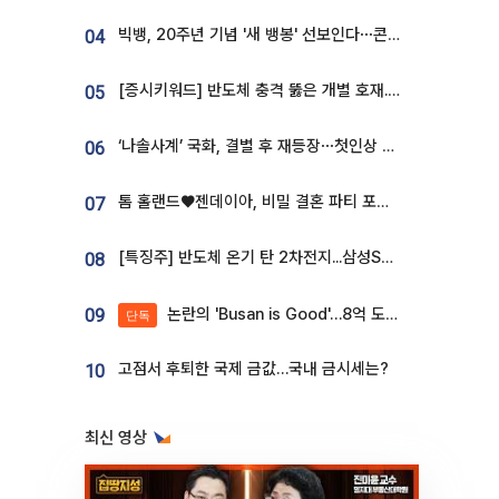
빅뱅, 20주년 기념 '새 뱅봉' 선보인다⋯콘서트 앞두고 팝업 개최
04
[증시키워드] 반도체 충격 뚫은 개별 호재...포스코퓨처엠·에코프로·한화솔루션 '눈길'
05
‘나솔사계’ 국화, 결별 후 재등장⋯첫인상 투표 휩쓸고 ‘인기녀’ 등극
06
톰 홀랜드♥젠데이아, 비밀 결혼 파티 포착⋯호텔 대관비만 9억
07
[특징주] 반도체 온기 탄 2차전지...삼성SDI, 장 초반 7% 넘게 껑충
08
논란의 'Busan is Good'…8억 도시브랜드, 용산 대통령실 CI 업체가 수행
09
단독
고점서 후퇴한 국제 금값…국내 금시세는?
10
최신 영상