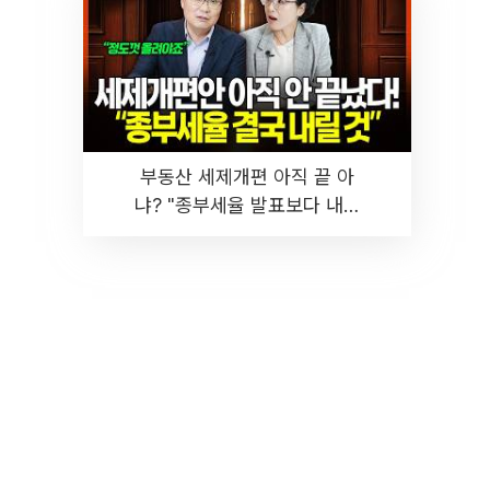
부동산 세제개편 아직 끝 아
냐? "종부세율 발표보다 내릴
것" 장기거주·양도세 전망 I 집
땅지성 I 김인만, 진미윤