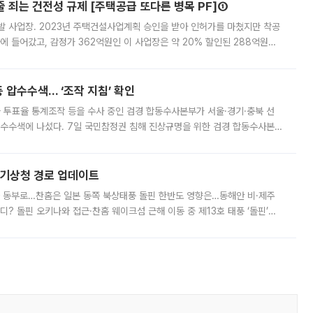
줄 죄는 건전성 규제 [주택공급 또다른 병목 PF]①
발 사업장. 2023년 주택건설사업계획 승인을 받아 인허가를 마쳤지만 착공
에 들어갔고, 감정가 362억원인 이 사업장은 약 20% 할인된 288억원에
 현재는 4차 공매를 위한 조건 협의가 진행 중이다. 수도권의 주요 주거 배
 압수수색… ‘조작 지침’ 확인
와 투표율 통계조작 등을 수사 중인 검경 합동수사본부가 서울·경기·충북 선
 압수수색에 나섰다. 7일 국민참정권 침해 진상규명을 위한 검경 합동수사본
추가 증거 확보를 위해 중앙선관위, 서울시·경기도·충청북도 선관위, 김포시
본기상청 경로 업데이트
국 동부로…찬홈은 일본 동쪽 북상태풍 돌핀 한반도 영향은…동해안 비·제주
디? 돌핀 오키나와 접근·찬홈 웨이크섬 근해 이동 중 제13호 태풍 ‘돌핀’이
 아마미 지방에 접근하고 있다. 돌핀은 오키나와 부근을 지난 뒤 동중국해