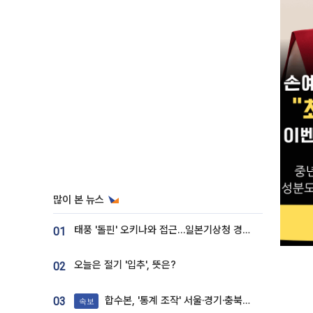
많이 본 뉴스
태풍 '돌핀' 오키나와 접근…일본기상청 경로 업데이트
01
오늘은 절기 '입추', 뜻은?
02
합수본, '통계 조작' 서울·경기·충북 선관위 등 추가 압수수색
03
속보