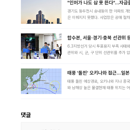
"인허가 나도 삽 못 뜬다"…자금
경기도 동두천시 송내동의 한 아파트 개
은 이뤄지지 못했다. 사업장은 공매 절차
3차 공매까지 진행됐으나 모두 유찰됐다.
후
합수본, 서울·경기·충북 선관위 등
6.3지방선거 당시 투표용지 부족 사태
관위와 시, 군, 구 단위 선관위를 추가
부(김태훈 서울중앙지검 3차장검사)는 
태풍 '돌핀' 오키나와 접근…일
태풍 돌핀 예상경로, 오키나와 지나 중
와 남해상 높은 물결현재 태풍 위치는 어
강한 세력을 유지한 채 일본 오키나와와
댓글