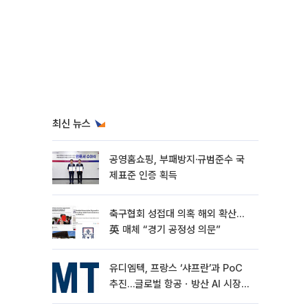
최신 뉴스
공영홈쇼핑, 부패방지·규범준수 국
제표준 인증 획득
축구협회 성접대 의혹 해외 확산…
英 매체 “경기 공정성 의문”
유디엠텍, 프랑스 ‘샤프란’과 PoC
추진…글로벌 항공ㆍ방산 AI 시장
공략