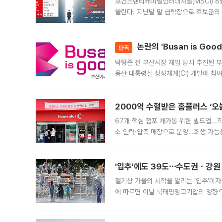
모건스탠리캐피털인터내셔널(MSCI) 8
쏠린다. 지난달 말 급락장으로 후보군의
가능성과 지수 추종 자금 유입 기대가 
논란의 'Busan is Go
단독
박형준 전 부산시장 재임 당시 추진된 부산
용산 대통령실 상징체계(CI) 개발에 참
도시브랜드 사업이 공개 이후 시민 공감
2000억 수혈받은 홈플러스 ‘오늘
67개 핵심 점포 재가동 위한 빌드업..
소 인력·압축 매장으로 운영…회생 가능성
영업을 시작한다. 핵심 점포 67개에는 
'입추'에도 39도⋯수도권ㆍ강원
절기상 가을의 시작을 알리는 ‘입추’이자
에 따르면 이날 북태평양고기압의 영향으
도, 낮 최고기온은 31~39도로, 전국