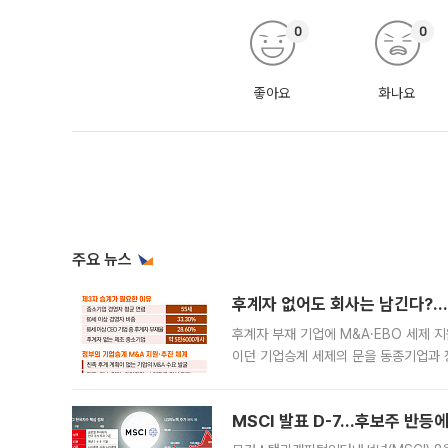
0
0
좋아요
화나요
주요 뉴스
후계자 없어도 회사는 남긴다?…‘
후계자 부재 기업에 M&A·EBO 세제 
이던 기업승계 세제의 문을 동종기업과 
대신 M&A나 임직원 인수(EBO)를 통
늘
MSCI 발표 D-7…후보주 반등