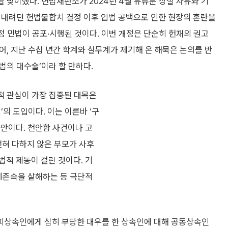
 맞이했다. 헌법재판소가 2024년 4월 유류분 상실 사유와 기
 내려던 헌법불합치 결정 이후 입법 공백으로 인한 현장의 혼란을
개정 민법이 공포·시행된 것이다. 이번 개정은 단순히 헌재의 권고
어, 지난 수십 년간 학계와 실무계가 제기해 온 해묵은 논의를 반
법의 대수술’이라 할 만하다.
적 관심이 가장 집중된 대목은
’의 도입이다. 이는 이른바 ‘구
사안이다. 천안함 사건이나 고
전혀 다하지 않은 부모가 사후
법적 제동이 걸린 것이다. 기
직계존속을 살해하는 등 극단적
피상속인에게 심히 부당한 대우를 한 상속인에 대해 공동상속인