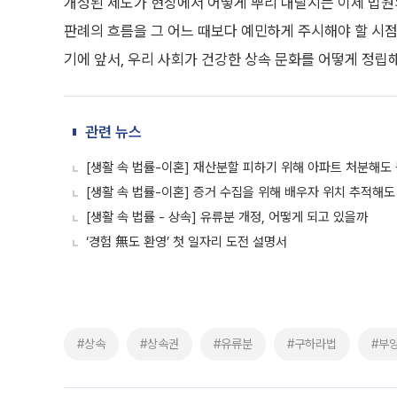
개정된 제도가 현장에서 어떻게 뿌리 내릴지는 이제 법원
판례의 흐름을 그 어느 때보다 예민하게 주시해야 할 시점
기에 앞서, 우리 사회가 건강한 상속 문화를 어떻게 정립
관련 뉴스
[생활 속 법률-이혼] 재산분할 피하기 위해 아파트 처분해도
[생활 속 법률-이혼] 증거 수집을 위해 배우자 위치 추적해도
[생활 속 법률 - 상속] 유류분 개정, 어떻게 되고 있을까
‘경험 無도 환영’ 첫 일자리 도전 설명서
#상속
#상속권
#유류분
#구하라법
#부