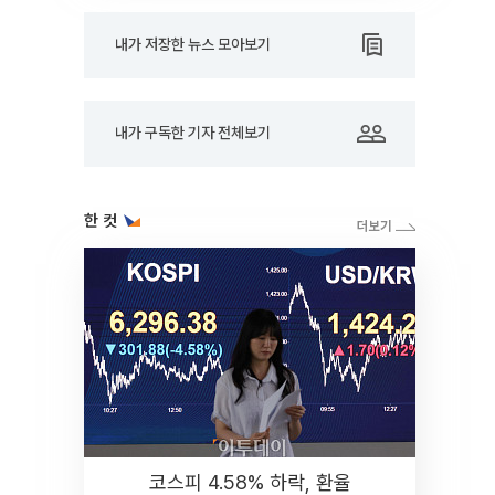
내가 저장한 뉴스 모아보기
내가 구독한 기자 전체보기
한 컷
코스피 4.58% 하락, 환율