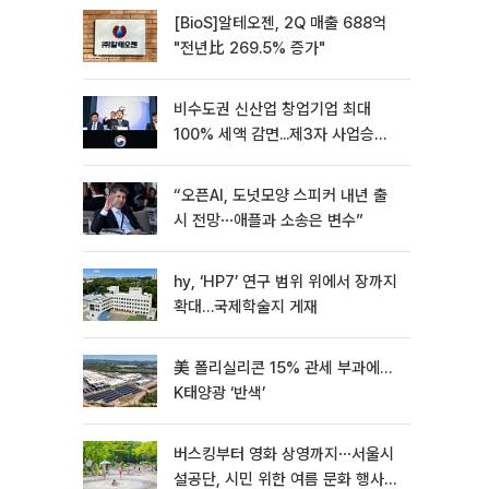
[BioS]알테오젠, 2Q 매출 688억
"전년比 269.5% 증가"
비수도권 신산업 창업기업 최대
100% 세액 감면...제3자 사업승계
특례 도입
“오픈AI, 도넛모양 스피커 내년 출
시 전망⋯애플과 소송은 변수”
hy, ‘HP7’ 연구 범위 위에서 장까지
확대…국제학술지 게재
美 폴리실리콘 15% 관세 부과에…
K태양광 ‘반색’
버스킹부터 영화 상영까지⋯서울시
설공단, 시민 위한 여름 문화 행사