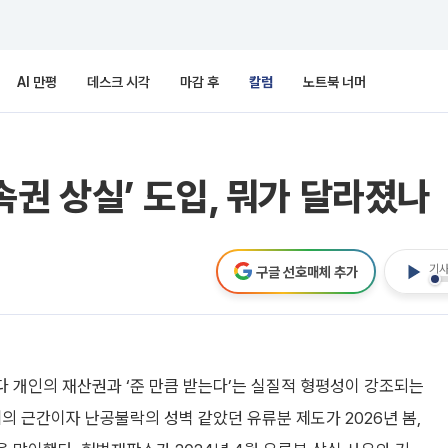
AI 만평
데스크 시각
마감 후
칼럼
노트북 너머
상속권 상실’ 도입, 뭐가 달라졌나
기사
구글 선호매체 추가
 개인의 재산권과 ‘준 만큼 받는다’는 실질적 형평성이 강조되는
제의 근간이자 난공불락의 성벽 같았던 유류분 제도가 2026년 봄,