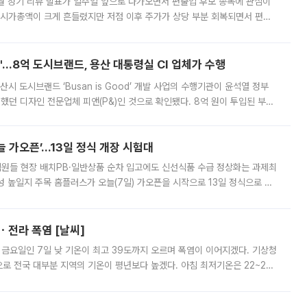
월 정기 리뷰 발표가 일주일 앞으로 다가오면서 편출입 후보 종목에 관심이
 시가총액이 크게 흔들렸지만 저점 이후 주가가 상당 부분 회복되면서 편입
다시 부각되고 있다. 7일 금융투자업계에 따르면 MSCI는 한국시간으로 오는
od'…8억 도시브랜드, 용산 대통령실 CI 업체가 수행
시 도시브랜드 ‘Busan is Good’ 개발 사업의 수행기관이 윤석열 정부
여했던 디자인 전문업체 피앤(P&)인 것으로 확인됐다. 8억 원이 투입된 부산
 부족과 디자인 정체성 논란에 휩싸였던 만큼, 사업 선정 과정과 결과물에
 가오픈’...13일 정식 개장 시험대
.직원들 현장 배치PB·일반상품 순차 입고에도 신선식품 수급 정상화는 과제최
 높일지 주목 홈플러스가 오늘(7일) 가오픈을 시작으로 13일 정식으로 재
직원들이 현장 배치되고, PB 상품과 함께 일반 상품 납품도 순차적으로 진행
ㆍ전라 폭염 [날씨]
 금요일인 7일 낮 기온이 최고 39도까지 오르며 폭염이 이어지겠다. 기상청
로 전국 대부분 지역의 기온이 평년보다 높겠다. 아침 최저기온은 22~27
 대부분 지역에 폭염특보가 발효된 가운데 최고체감온도는 35도 안팎까지 올라