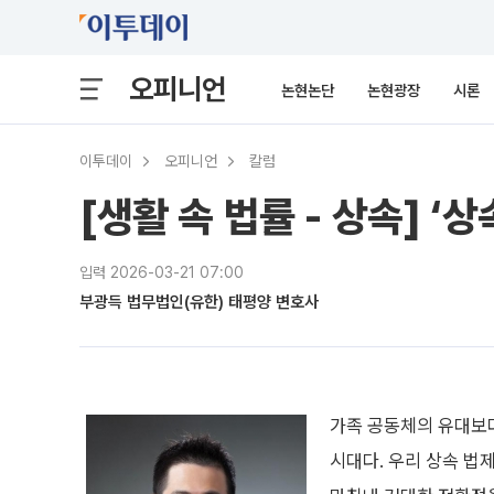
오피니언
논현논단
논현광장
시론
이투데이
오피니언
칼럼
[생활 속 법률 - 상속] ‘
입력 2026-03-21 07:00
부광득 법무법인(유한) 태평양 변호사
가족 공동체의 유대보다
시대다. 우리 상속 법