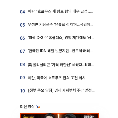
이란 “호르무즈 새 항로 합의 매우 근접...미국 배상 먼저”
04
우성빈 기장군수 ‘유튜브 정치’에…국민의힘 군의원들 집단 반발
05
‘회생 D-3주’ 홈플러스, 영업 재개에도 ‘상품 공급망’ 복구가 생존 관건
06
‘한국판 IRA’ 베일 벗었지만…반도체·배터리 업계 “시행령이 관건”
07
08
美 폴리실리콘 ‘가격 하한선’ 세웠다…K태양광 수혜 기대
09
이란, 미국에 호르무즈 합의 조건 제시…美 “경기 아직 안 끝나” [종합]
[정부 주요 일정] 경제·사회부처 주간 일정 (8월 10일 ~ 8월 14일)
10
최신 영상