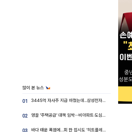
많이 본 뉴스
3445억 자사주 지급 마쳤는데...삼성전자 DX노조, 뒤늦은 '떼쓰기 집회'
01
영끌 '주택공급' 대책 임박⋯비아파트·도심복합까지 총동원
02
바다 태운 폭염에…회 한 접시도 ‘히트플레이션’
03