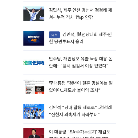
김민석, 제주·인천 경선서 정청래 제
쳐⋯누적 격차 1%p 안팎
김민석, 與전당대회 제주·인
속보
천 당원투표서 승리
민주당, 개인정보 유출 늑장 대응 논
란에⋯“당시 점검서 이상 없었다”
李대통령 “청년이 결혼 망설이는 일
없어야...제도상 불이익 조사”
김민석 “당내 갈등 제로로”…정청래
“신천지 의혹제기 사과부터”
이 대통령 ‘ISA·주가누르기’ 재검토