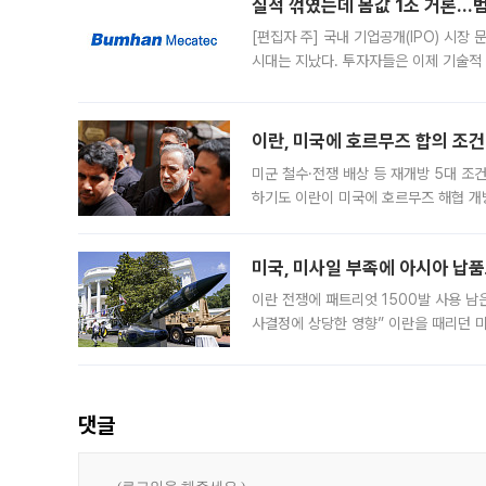
실적 꺾였는데 몸값 1조 거론…범
[편집자 주] 국내 기업공개(IPO) 시장
시대는 지났다. 투자자들은 이제 기술적
은 거시경제 불확실성 속에 실적과 성과
이란, 미국에 호르무즈 합의 조건 
미군 철수·전쟁 배상 등 재개방 5대 조건
하기도 이란이 미국에 호르무즈 해협 개
라며 조심스러운 반응을 보였다. 8일(
미국, 미사일 부족에 아시아 납
이란 전쟁에 패트리엇 1500발 사용 남
사결정에 상당한 영향” 이란을 때리던 
급에 문제가 없다고 해명했지만, 아시아
댓글