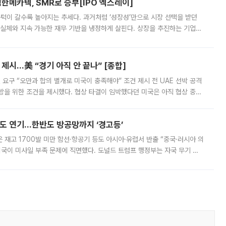
한메카텍, SMR로 승부[IPO 엑스레이]
 문턱이 갈수록 높아지는 추세다. 과거처럼 ‘성장성’만으로 시장 선택을 받던
 실체와 지속 가능한 재무 기반을 냉정하게 살핀다. 상장을 추진하는 기업들
를 입증해야 하는 시험대에 섰다. 본지는 상장을 앞둔 기업의 기술 경쟁
제시…美 “경기 아직 안 끝나” [종합]
 요구 “오만과 합의 별개로 미국이 충족해야” 조건 제시 전 UAE 선박 공격
방을 위한 조건을 제시했다. 협상 타결이 임박했다던 미국은 아직 협상 중이
현지시간) 모하마드 바게르 졸가드르 이란 최고국가안보회의 사무총장은 타
품도 연기…한반도 방공망까지 ‘경고등’
은 재고 1700발 미만 함선·항공기 등도 아시아·유럽서 반출 “중국·러시아 의
미국이 미사일 부족 문제에 직면했다. 도널드 트럼프 행정부는 자국 무기 공
 국가들로 향하던 납품마저 연기되고 있는 것으로 전해졌다. 전문가가 중국