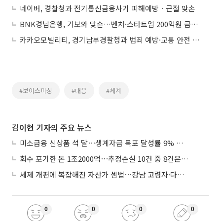
네이버, 경찰청과 전기통신금융사기 피해예방ㆍ근절 맞손
BNK경남은행, 기보와 맞손…벤처·스타트업 200억원 금융 지원
카카오모빌리티, 경기남부경찰청과 범죄 예방·교통 안전 캠페인
#보이스피싱
#대응
#체계
김이현 기자의 주요 뉴스
미소금융 신상품 석 달⋯생계자금 목표 달성률 9% 그쳐
회수 포기한 돈 1조2000억⋯추정손실 10건 중 8건은 기업대출
세제 개편에 복잡해진 자산가 셈법⋯강남 고령자·다주택자 ‘자산재편 고심’
0
0
0
0