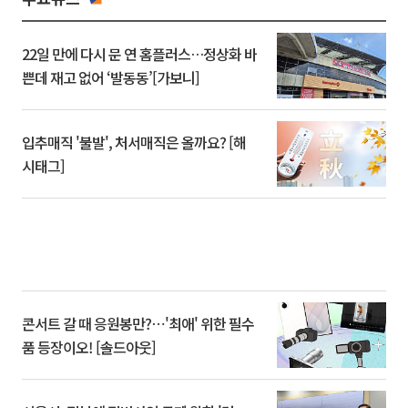
22일 만에 다시 문 연 홈플러스…정상화 바
쁜데 재고 없어 ‘발동동’[가보니]
입추매직 '불발', 처서매직은 올까요? [해
시태그]
콘서트 갈 때 응원봉만?⋯'최애' 위한 필수
품 등장이오! [솔드아웃]