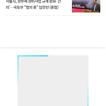
서울시, 정부에 정비사업 규제 완화 '건
의'⋯국토부 "협의 중" 입장만 [종합]