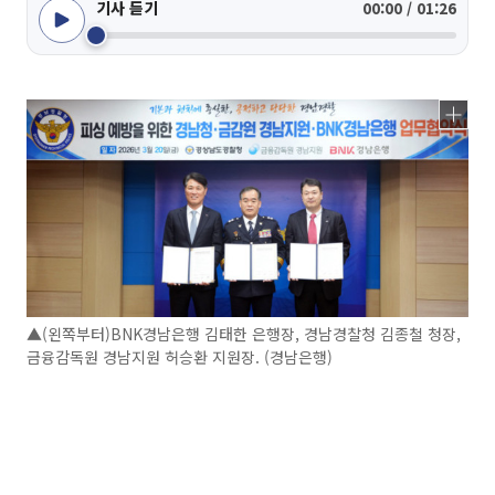
기사 듣기
00:00 / 01:26
▲(왼쪽부터)BNK경남은행 김태한 은행장, 경남경찰청 김종철 청장,
금융감독원 경남지원 허승환 지원장. (경남은행)