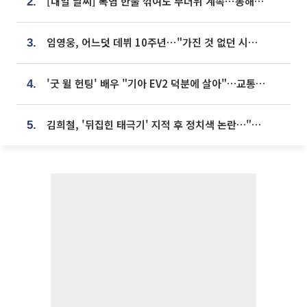
[내일 날씨] 폭염 한풀 꺾여도 무더위 계속⋯동해안 이틀 연속 비
2.
임영웅, 어느덧 데뷔 10주년⋯"가진 것 없던 시절, 내 앞엔 20명의 팬뿐"
3.
'굿 윌 헌팅' 배우 "기아 EV2 덕분에 살아"…교통사고 후 안전성 극찬
4.
김희철, '뒤집힌 태극기' 지적 후 정치색 논란…"좌우 떠나 우리나라 국기"
5.