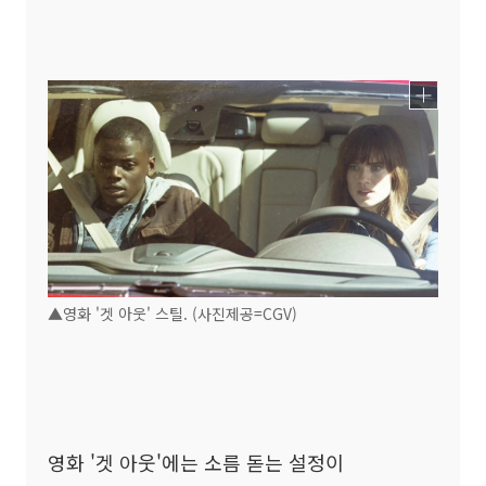
▲영화 '겟 아웃' 스틸. (사진제공=CGV)
영화 '겟 아웃'에는 소름 돋는 설정이