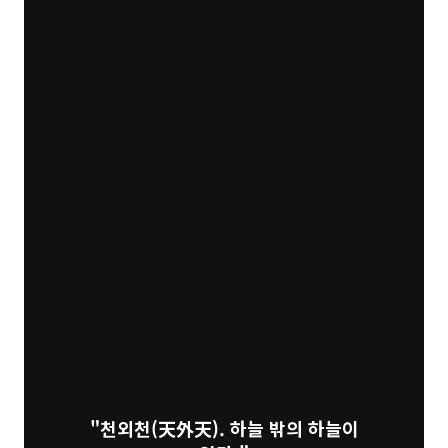
"천외천(天外天). 하늘 밖의 하늘이