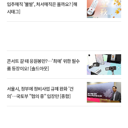
입추매직 '불발', 처서매직은 올까요? [해
시태그]
콘서트 갈 때 응원봉만?⋯'최애' 위한 필수
품 등장이오! [솔드아웃]
서울시, 정부에 정비사업 규제 완화 '건
의'⋯국토부 "협의 중" 입장만 [종합]