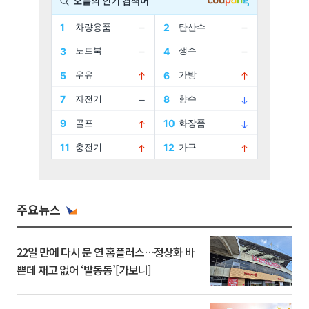
주요뉴스
22일 만에 다시 문 연 홈플러스…정상화 바
쁜데 재고 없어 ‘발동동’[가보니]