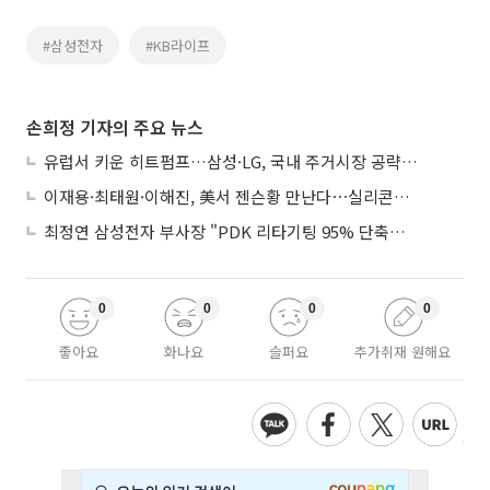
#삼성전자
#KB라이프
손희정 기자의 주요 뉴스
유럽서 키운 히트펌프…삼성·LG, 국내 주거시장 공략 ‘속도’
이재용·최태원·이해진, 美서 젠슨황 만난다⋯실리콘밸리 집결하는 AI리더
최정연 삼성전자 부사장 "PDK 리타기팅 95% 단축…에이전트 AI 시범 활용"
0
0
0
0
좋아요
화나요
슬퍼요
추가취재 원해요