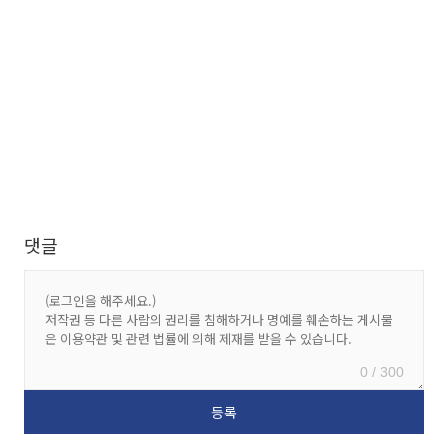
댓글
0 / 300