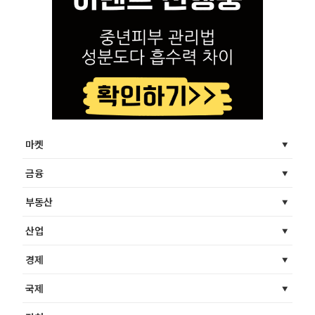
마켓
금융
부동산
산업
경제
국제