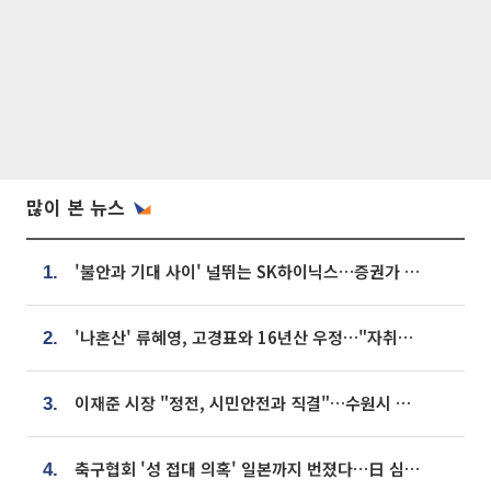
많이 본 뉴스
'불안과 기대 사이' 널뛰는 SK하이닉스…증권가 "HBM4·LTA 기반 펀터멘털 견고"
1.
'나혼산' 류혜영, 고경표와 16년산 우정…"자취방서 부모님과 마주쳐"
2.
이재준 시장 "정전, 시민안전과 직결"…수원시 비상대응체계 가동
3.
축구협회 '성 접대 의혹' 일본까지 번졌다…日 심판 실명 공개
4.