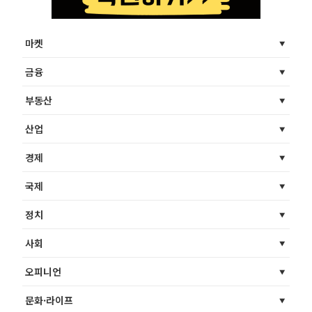
마켓
금융
부동산
산업
경제
국제
정치
사회
오피니언
문화·라이프