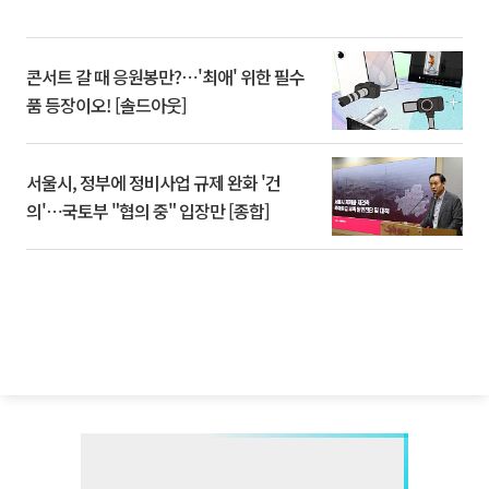
콘서트 갈 때 응원봉만?⋯'최애' 위한 필수
품 등장이오! [솔드아웃]
서울시, 정부에 정비사업 규제 완화 '건
의'⋯국토부 "협의 중" 입장만 [종합]