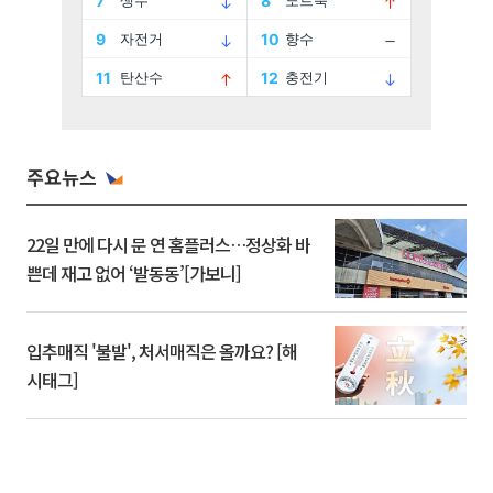
주요뉴스
22일 만에 다시 문 연 홈플러스…정상화 바
쁜데 재고 없어 ‘발동동’[가보니]
입추매직 '불발', 처서매직은 올까요? [해
시태그]