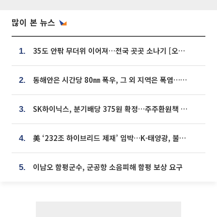
많이 본 뉴스
35도 안팎 무더위 이어져…전국 곳곳 소나기 [오늘 날씨]
1.
동해안은 시간당 80㎜ 폭우, 그 외 지역은 폭염…‘극과 극 날씨’
2.
SK하이닉스, 분기배당 375원 확정…주주환원책 9월로 앞당겨 발표
3.
美 ‘232조 하이브리드 제재’ 임박…K-태양광, 불확실성 털고 날개 다나
4.
이남오 함평군수, 군공항 소음피해 함평 보상 요구
5.