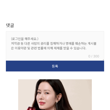
댓글
0 / 300