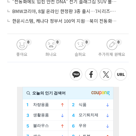
"전동화에도 입힌 안전 DNA" 전기 플래그십 SUV 볼보 'EX90'
BMW코리아, 8월 온라인 한정판 3종 출시…7시리즈·X7·M340i 투어링
한온시스템, 캐나다 정부서 100억 지원…북미 전동화 시장 가속
0
0
0
0
좋아요
화나요
슬퍼요
추가취재 원해요