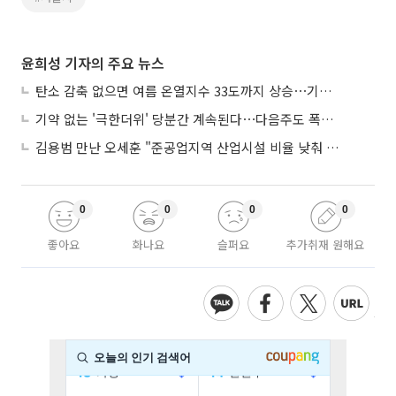
윤희성 기자의 주요 뉴스
탄소 감축 없으면 여름 온열지수 33도까지 상승⋯기상청, 2100년 미래전망
기약 없는 '극한더위' 당분간 계속된다⋯다음주도 폭염·열대야 지속
김용범 만난 오세훈 "준공업지역 산업시설 비율 낮춰 공급 늘려야"
0
0
0
0
좋아요
화나요
슬퍼요
추가취재 원해요