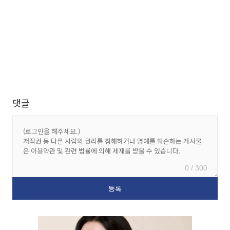
댓글
0 / 300