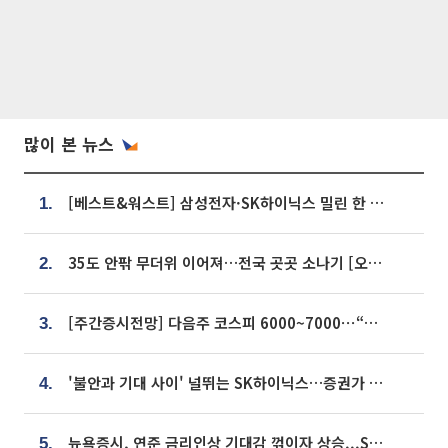
많이 본 뉴스
[베스트&워스트] 삼성전자·SK하이닉스 밀린 한 주…상상인증권은 85% 급등
1.
35도 안팎 무더위 이어져…전국 곳곳 소나기 [오늘 날씨]
2.
[주간증시전망] 다음주 코스피 6000~7000⋯“外人 수급은 정책이 변수”
3.
'불안과 기대 사이' 널뛰는 SK하이닉스…증권가 "HBM4·LTA 기반 펀터멘털 견고"
4.
뉴욕증시, 연준 금리인상 기대감 꺾이자 상승...S&P500 사상 최고치 [종합]
5.