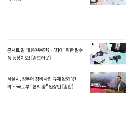
콘서트 갈 때 응원봉만?⋯'최애' 위한 필수
품 등장이오! [솔드아웃]
서울시, 정부에 정비사업 규제 완화 '건
의'⋯국토부 "협의 중" 입장만 [종합]