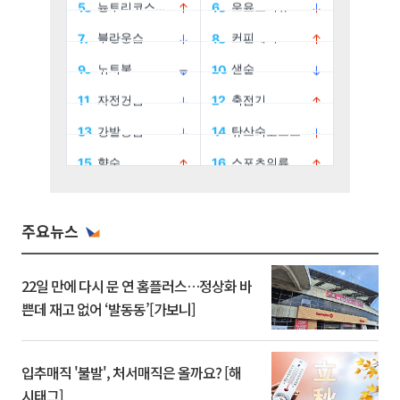
주요뉴스
22일 만에 다시 문 연 홈플러스…정상화 바
쁜데 재고 없어 ‘발동동’[가보니]
입추매직 '불발', 처서매직은 올까요? [해
시태그]