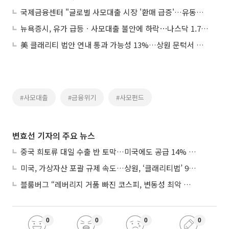
국제금융센터 "글로벌 사모대출 시장 '환매 급증'…유동성 미스매치 우려"
뉴욕증시, 유가 급등ㆍ사모대출 불안에 하락⋯나스닥 1.78%↓
美 클래리티 법안 연내 통과 가능성 13%…상원 문턱서 제동
#사모대출
#금융위기
#사모펀드
변효선 기자의 주요 뉴스
중국 희토류 대일 수출 반 토막…미국에도 공급 14% 줄여
미국, 가상자산 포괄 규제 속도…상원, ‘클래리티법’ 9월 절차투표 추진
블룸버그 “레버리지 거품 빠진 코스피, 변동성 최악 국면 지났을 가능성”
0
0
0
0