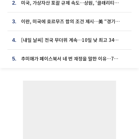
미국, 가상자산 포괄 규제 속도…상원, ‘클래리티법’ 9월 절차투표 추진
2.
이란, 미국에 호르무즈 합의 조건 제시…美 “경기 아직 안 끝나” [종합]
3.
[내일 날씨] 전국 무더위 계속…10일 낮 최고 34도 육박
4.
추미애가 페이스북서 네 번 재정을 말한 이유…7700억 추경 열쇠는 도의회에
5.