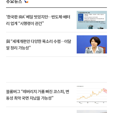
주요뉴스
‘한국판 IRA’ 베일 벗었지만…반도체·배터
리 업계 “시행령이 관건”
與 “세제개편안 다양한 목소리 수렴…이달
말 정리 가능성”
블룸버그 “레버리지 거품 빠진 코스피, 변
동성 최악 국면 지났을 가능성”