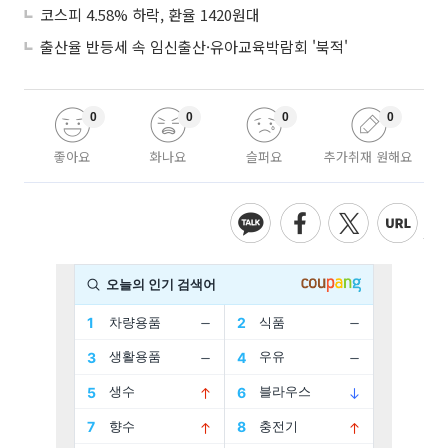
코스피 4.58% 하락, 환율 1420원대
출산율 반등세 속 임신출산·유아교육박람회 '북적'
0
0
0
0
좋아요
화나요
슬퍼요
추가취재 원해요