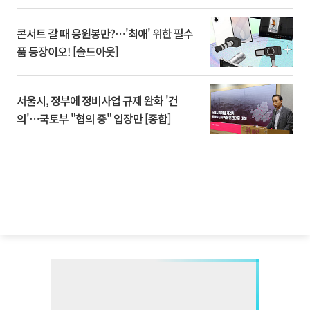
콘서트 갈 때 응원봉만?⋯'최애' 위한 필수
품 등장이오! [솔드아웃]
서울시, 정부에 정비사업 규제 완화 '건
의'⋯국토부 "협의 중" 입장만 [종합]