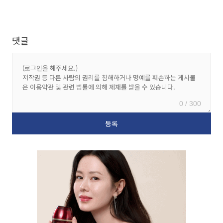
댓글
0 / 300