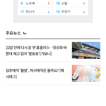
주요뉴스
22일 만에 다시 문 연 홈플러스…정상화 바
쁜데 재고 없어 ‘발동동’[가보니]
입추매직 '불발', 처서매직은 올까요? [해
시태그]