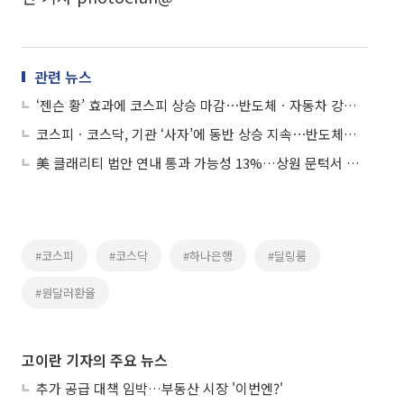
관련 뉴스
‘젠슨 황’ 효과에 코스피 상승 마감⋯반도체ㆍ자동차 강세에 5600선 수성
코스피ㆍ코스닥, 기관 ‘사자’에 동반 상승 지속⋯반도체ㆍ자동차 강세 주도
美 클래리티 법안 연내 통과 가능성 13%…상원 문턱서 제동
#코스피
#코스닥
#하나은행
#딜링룸
#원달러환율
고이란 기자의 주요 뉴스
추가 공급 대책 임박…부동산 시장 '이번엔?'