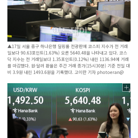
▲17일 서울 중구 하나은행 딜링룸 전광판에 코스피 지수가 전 거래
일보다 90.63포인트(1.63%) 오른 5640.48을 나타내고 있다. 코스
닥 지수는 전 거래일보다 1.35포인트(0.12%) 내린 1136.94에 거래
를 마감했다. 원·달러 환율은 주간 거래 종가(15시30분) 기준 전일 대
비 3.9원 내린 1493.6원을 기록했다. 고이란 기자 photoeran@