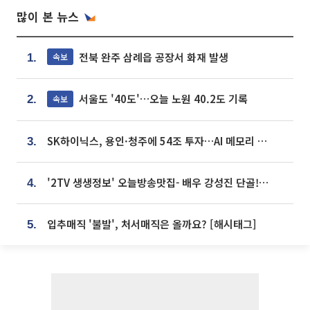
많이 본 뉴스
전북 완주 삼례읍 공장서 화재 발생
속보
1.
서울도 '40도'…오늘 노원 40.2도 기록
속보
2.
SK하이닉스, 용인·청주에 54조 투자…AI 메모리 생산기지 키운다
3.
'2TV 생생정보' 오늘방송맛집- 배우 강성진 단골! 쌀국수ㆍ푸팟퐁 커리 맛집 '블○○○'
4.
입추매직 '불발', 처서매직은 올까요? [해시태그]
5.