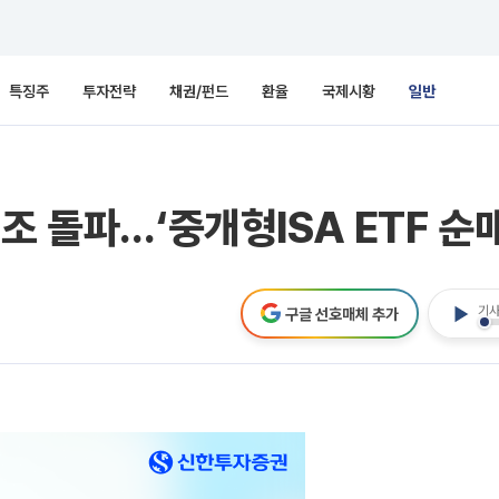
특징주
투자전략
채권/펀드
환율
국제시황
일반
조 돌파…‘중개형ISA ETF 순
기사
구글 선호매체 추가