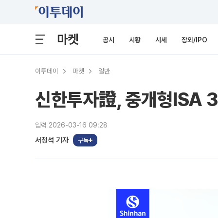
마켓
공시
시황
시세
장외/IPO
이투데이
마켓
일반
신한투자證, 중개형ISA 3
입력 2026-03-16 09:28
서청석 기자
구독