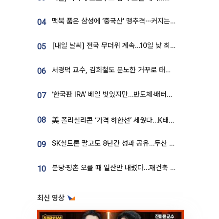
맥북 품은 삼성에 ‘중국산’ 맹추격⋯커지는 노트북 OLED 시장
04
[내일 날씨] 전국 무더위 계속…10일 낮 최고 34도 육박
05
서경덕 교수, 김희철도 분노한 거꾸로 태극기⋯"엉터리는 아냐, 아쉬울 뿐"
06
‘한국판 IRA’ 베일 벗었지만…반도체·배터리 업계 “시행령이 관건”
07
08
美 폴리실리콘 ‘가격 하한선’ 세웠다…K태양광 수혜 기대
SK실트론 팔고도 8년간 성과 공유…두산 인수대금 2.3조가 끝 아냐
09
분당·평촌 오를 때 일산만 내렸다…재건축 기대감도 ‘무색’
10
최신 영상