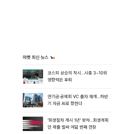
마켓 최신 뉴스
코스피 상승의 착시…시총 3~10위
영향력은 후퇴
연기금·공제회 VC 출자 재개…하반
기 자금 AI로 향한다
'회생절차 개시 1년' 왓챠…회생계획
안 제출 벌써 여덟 번째 연장