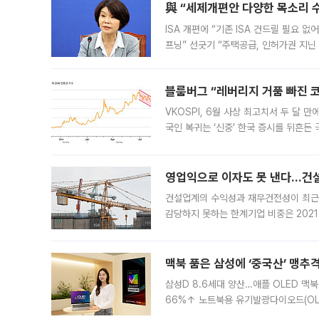
與 “세제개편안 다양한 목소리 
ISA 개편에 “기존 ISA 건드릴 필요 
프닝” 선긋기 “주택공급, 인허가권 지닌
견을 수렴해 당정과 개편안에 대한 조율
블룸버그 “레버리지 거품 빠진 코
VKOSPI, 6월 사상 최고치서 두 달
국인 복귀는 ‘신중’ 한국 증시를 뒤흔
했다. 대규모 반대매매로 레버리지 투자
영업익으로 이자도 못 낸다…건설 
건설업계의 수익성과 재무건전성이 최근
감당하지 못하는 한계기업 비중은 2021
이낸싱(PF) 부담이 집중된 건축 부문의
경영
맥북 품은 삼성에 ‘중국산’ 맹추
삼성D 8.6세대 양산…애플 OLED 맥북
66%↑ 노트북용 유기발광다이오드(OL
운데 중국 BOE와 TCL CSOT도 생산