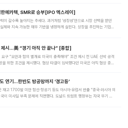
한메카텍, SMR로 승부[IPO 엑스레이]
 문턱이 갈수록 높아지는 추세다. 과거처럼 ‘성장성’만으로 시장 선택을 받던
 실체와 지속 가능한 재무 기반을 냉정하게 살핀다. 상장을 추진하는 기업들
를 입증해야 하는 시험대에 섰다. 본지는 상장을 앞둔 기업의 기술 경쟁
제시…美 “경기 아직 안 끝나” [종합]
 요구 “오만과 합의 별개로 미국이 충족해야” 조건 제시 전 UAE 선박 공격
방을 위한 조건을 제시했다. 협상 타결이 임박했다던 미국은 아직 협상 중이
현지시간) 모하마드 바게르 졸가드르 이란 최고국가안보회의 사무총장은 타
품도 연기…한반도 방공망까지 ‘경고등’
은 재고 1700발 미만 함선·항공기 등도 아시아·유럽서 반출 “중국·러시아 의
미국이 미사일 부족 문제에 직면했다. 도널드 트럼프 행정부는 자국 무기 공
 국가들로 향하던 납품마저 연기되고 있는 것으로 전해졌다. 전문가가 중국