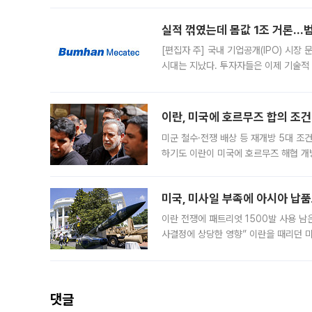
일 업계에 따르면 삼성
실적 꺾였는데 몸값 1조 거론…범
[편집자 주] 국내 기업공개(IPO) 시장
시대는 지났다. 투자자들은 이제 기술적
은 거시경제 불확실성 속에 실적과 성과
이란, 미국에 호르무즈 합의 조건 
미군 철수·전쟁 배상 등 재개방 5대 조건
하기도 이란이 미국에 호르무즈 해협 개
라며 조심스러운 반응을 보였다. 8일(
미국, 미사일 부족에 아시아 납
이란 전쟁에 패트리엇 1500발 사용 남
사결정에 상당한 영향” 이란을 때리던 
급에 문제가 없다고 해명했지만, 아시아
댓글