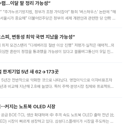
수렴…이달 말 정리 가능성”
없어” “주가누르기방지법, 정부가 조정 가닥잡아” 황희 ‘버스하우스’ 논란에 “해
 서울시가 중요해” 더불어민주당은 정부의 세제 개편안과 관련한 당 안팎 의
에 나서겠다고 예고했다. 민주당은 8월 말 당정 조율을 거친 개편안이
스피, 변동성 최악 국면 지났을 가능성”
 만에 최저 모건스탠리 “디레버리징 절반 이상 진행” 저평가·실적은 매력적…외
든 극심한 혼란이 정점을 통과했을 가능성이 있다고 블룸버그통신이 9일 진단
가 상당 부분 정리된 데다 금융당국의 규제 강화로 고위험 상품 거래도 급감
한계기업 5년 새 62→173곳
 5년간 전반적으로 악화한 것으로 나타났다. 영업이익으로 이자비용조차
년과 비교해 지난해 2.8배 늘었다. 특히 주택·분양시장 침체와 프로젝트파
 악화가 두드러졌다. 9일 한국건설산업연구원은 ‘2025년 건설업 외감기업
격⋯커지는 노트북 OLED 시장
 공급 BOE·TCL 생산 확대하며 中 추격 속도 노트북 OLED 출하 전년 比
ED) 시장이 빠르게 성장하고 있다. 삼성디스플레이가 시장을 주도하는 가
 확대에 나서면서 노트북 OLED 시장을 둘러싼 경쟁이 치열해지고 있다. 9