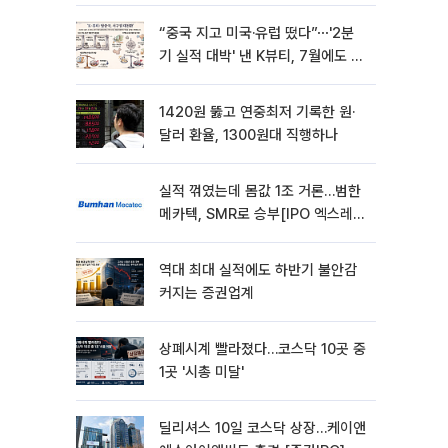
“중국 지고 미국·유럽 떴다”⋯'2분
기 실적 대박' 낸 K뷰티, 7월에도 질
주
1420원 뚫고 연중최저 기록한 원·
달러 환율, 1300원대 직행하나
실적 꺾였는데 몸값 1조 거론…범한
메카텍, SMR로 승부[IPO 엑스레
이]
역대 최대 실적에도 하반기 불안감
커지는 증권업계
상폐시계 빨라졌다…코스닥 10곳 중
1곳 '시총 미달'
딜리셔스 10일 코스닥 상장…케이앤