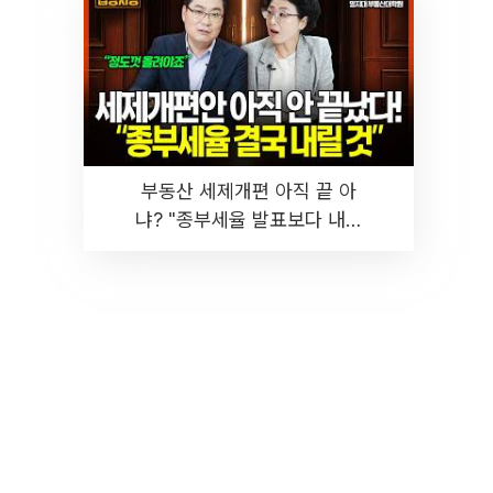
부동산 세제개편 아직 끝 아
냐? "종부세율 발표보다 내릴
것" 장기거주·양도세 전망 I 집
땅지성 I 김인만, 진미윤