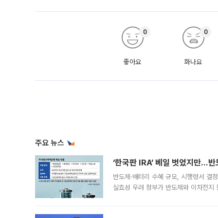
0
0
좋아요
화나요
주요 뉴스
‘한국판 IRA’ 베일 벗었지만…
반도체·배터리 수혜 규모, 시행령서 결정
실효성 우려 정부가 반도체와 이차전지 
법(IRA)’으로 불리는 국내생산세액공제