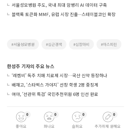
서울성모병원 주도, 국내 최대 암병리 AI 데이터 구축
블랙록 토큰화 MMF, 유럽 시장 진출∙∙∙스테이블코인 확장
#서울성모병원
#심근경색
#심장마비
#아스피린
한성주 기자의 주요 뉴스
‘레켐비’ 독주 치매 치료제 시장…국산 신약 등장하나
배재고, ‘스타벅스 가야지’ 선창 학생 2명 중징계
여야, '선관위 특검' 국민추천위원 6명 인선 완료
0
0
0
0
좋아요
화나요
슬퍼요
추가취재 원해요