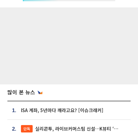
많이 본 뉴스
ISA 계좌, 5년마다 깨라고요? [이슈크래커]
1.
실리콘투, 라이브커머스팀 신설…K뷰티 ‘글로벌 판매망’ 확대[K뷰티 라방戰]
단독
2.