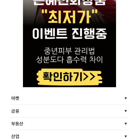
마켓
금융
부동산
산업