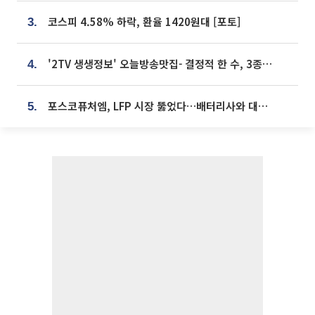
코스피 4.58% 하락, 환율 1420원대 [포토]
3.
'2TV 생생정보' 오늘방송맛집- 결정적 한 수, 3종 메밀면! 메밀 소바 맛집 '의○○○○'
4.
포스코퓨처엠, LFP 시장 뚫었다…배터리사와 대규모 장기 공급 합의
5.