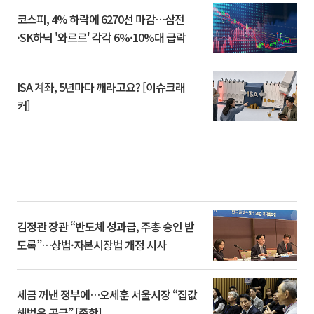
코스피, 4% 하락에 6270선 마감…삼전
·SK하닉 '와르르' 각각 6%·10%대 급락
ISA 계좌, 5년마다 깨라고요? [이슈크래
커]
김정관 장관 “반도체 성과급, 주총 승인 받
도록”…상법·자본시장법 개정 시사
세금 꺼낸 정부에…오세훈 서울시장 “집값
해법은 공급” [종합]