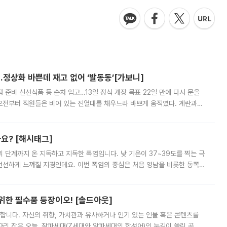
…정상화 바쁜데 재고 없어 ‘발동동’[가보니]
준비 신선식품 등 순차 입고…13일 정식 개장 목표 22일 만에 다시 문을
오전부터 직원들은 비어 있는 진열대를 채우느라 바쁘게 움직였다. 계란과
리를 잡기 시작했지만, 매장 곳곳엔 여전히 텅 빈 매대가 먼저 눈에 들어왔
까요? [해시태그]
’의 단계까지 온 지독하고 지독한 폭염입니다. 낮 기온이 37~39도를 찍는 극
 선선하게 느껴질 지경인데요. 이번 폭염의 중심은 처음 영남을 비롯한 동쪽
 북서풍이 산맥을 넘어 영남 쪽으로 내려오면서 뜨겁고 건조해졌는데요.
 위한 필수품 등장이오! [솔드아웃]
합니다. 자신의 취향, 가치관과 유사하거나 인기 있는 인물 혹은 콘텐츠를
'가 자리 잡은 오늘, 잘파세대(Z세대와 알파세대의 합성어)의 눈길이 쏠린 곳은