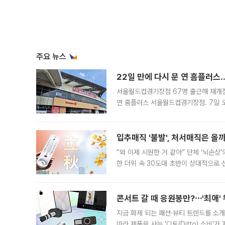
주요 뉴스
22일 만에 다시 문 연 홈플러스
서울월드컵경기장점 67명 출근해 재개점 
연 홈플러스 서울월드컵경기장점. 7일 
우유, 과일 같은 신선식품이 차근차근 자
입추매직 '불발', 처서매직은 올
“와 이제 시원한 거 같아” 단체 ‘뇌손상
한 더위 속 30도대 초반이 상대적으로
지역에 있었습니다. 7월 말에는 서풍과
콘서트 갈 때 응원봉만?⋯'최애'
지금 화제 되는 패션·뷰티 트렌드를 소개
따라 제품을 사는 '디토(Ditto) 소비