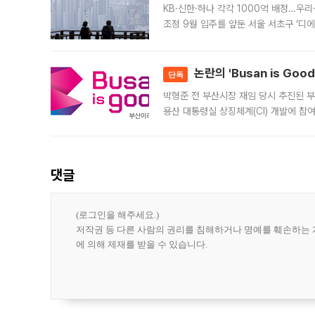
KB·신한·하나 각각 1000억 배정…우
조정 9월 입주를 앞둔 서울 서초구 ‘디
은행과 NH농협은행도 대출 취급을 검토
민은행
논란의 'Busan is Go
단독
박형준 전 부산시장 재임 당시 추진된 부산
용산 대통령실 상징체계(CI) 개발에 참
도시브랜드 사업이 공개 이후 시민 공감
댓글