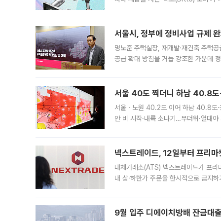
어디일까요? 아이돌 콘서트 시작을 기다
서울시, 정부에 정비사업 규제 완화
명노준 주택실장, 재개발·재건축 주택공
공급 확대 방침을 거듭 강조한 가운데 정
면 반박하고 나섰다. 명노준 서울시 주택
서울 40도 찍더니 하남 40.8도
서울ㆍ노원 40.2도 이어 하남 40.8도
안 비 시작·내륙 소나기…무더위·열대야 
에서도 40도를 웃도는 기온이 관측됐다
의 극심한
넥스트레이드, 12일부터 프리마
대체거래소(ATS) 넥스트레이드가 프리
내 상·하한가 주문을 한시적으로 금지하
가 체결 사례와 관련해 설명자료를 내고
9월 입주 디에이치방배 잔금대출