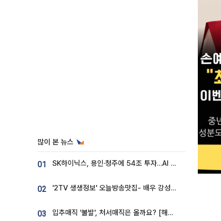
많이 본 뉴스
SK하이닉스, 용인·청주에 54조 투자…AI 메모리 생산기지 키운다
01
'2TV 생생정보' 오늘방송맛집- 배우 강성진 단골! 쌀국수ㆍ푸팟퐁 커리 맛집 '블○○○'
02
입추매직 '불발', 처서매직은 올까요? [해시태그]
03