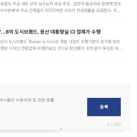
리·농협도 취급 검토 당국 실수요자 공급 주문…분양가·필요자금 반영해 한도
에이치방배’에 주요 은행들이 3000억원 규모의 잔금대출을 공급한다. 우리
하고 있어 향후 공급 규모가 늘어날 전망이다. 7일 금융권에 따르면 KB국
od'…8억 도시브랜드, 용산 대통령실 CI 업체가 수행
시 도시브랜드 ‘Busan is Good’ 개발 사업의 수행기관이 윤석열 정부
여했던 디자인 전문업체 피앤(P&)인 것으로 확인됐다. 8억 원이 투입된 부산
 부족과 디자인 정체성 논란에 휩싸였던 만큼, 사업 선정 과정과 결과물에
0 / 300