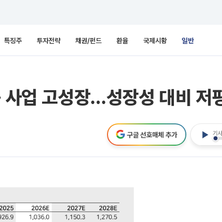
특징주
투자전략
채권/펀드
환율
국제시황
일반
품 사업 고성장…성장성 대비 저
기사
구글 선호매체 추가