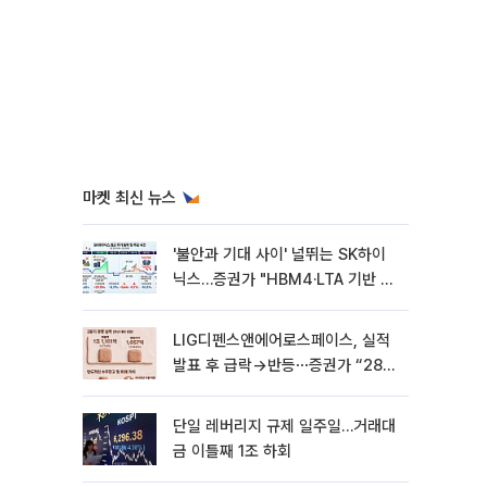
마켓 최신 뉴스
'불안과 기대 사이' 널뛰는 SK하이
닉스…증권가 "HBM4·LTA 기반 펀
터멘털 견고"
LIG디펜스앤에어로스페이스, 실적
발표 후 급락→반등⋯증권가 “28년
까지 튼튼”
단일 레버리지 규제 일주일…거래대
금 이틀째 1조 하회