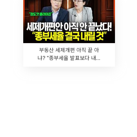
부동산 세제개편 아직 끝 아
냐? "종부세율 발표보다 내릴
것" 장기거주·양도세 전망 I 집
땅지성 I 김인만, 진미윤