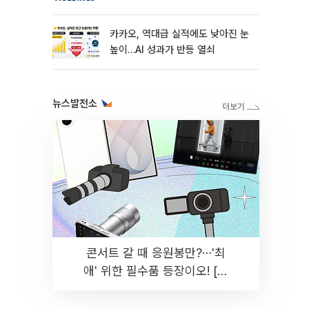
카카오, 역대급 실적에도 낮아진 눈
높이…AI 성과가 반등 열쇠
뉴스발전소
콘서트 갈 때 응원봉만?⋯'최
애' 위한 필수품 등장이오! [솔
드아웃]