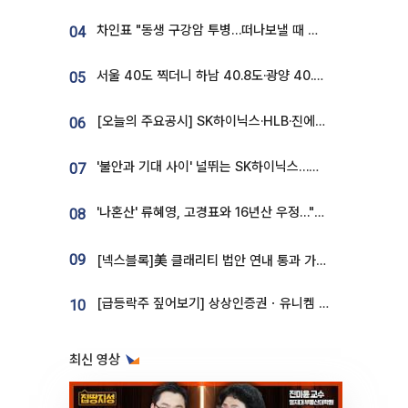
차인표 "동생 구강암 투병…떠나보낼 때 가장 힘들었다”
04
서울 40도 찍더니 하남 40.8도·광양 40.2도…전국 '펄펄'
05
[오늘의 주요공시] SK하이닉스·HLB·진에어·포스코홀딩스·네이버·대우건설 등
06
'불안과 기대 사이' 널뛰는 SK하이닉스…증권가 "HBM4·LTA 기반 펀터멘털 견고"
07
'나혼산' 류혜영, 고경표와 16년산 우정…"자취방서 부모님과 마주쳐"
08
09
[넥스블록]美 클래리티 법안 연내 통과 가능성 13%…상원 문턱서 제동
[급등락주 짚어보기] 상상인증권ㆍ유니켐 2연속, 본느 6연속 ‘상한가’⋯M&A 훈풍 분 증시
10
최신 영상