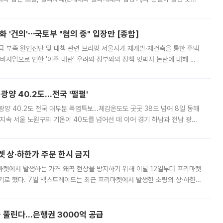
리는 공연장. 응원봉만큼이나 눈에 띄는 게 있습니다. 공연이 시작되기
 '건의'⋯국토부 "협의 중" 입장만 [종합]
급 부족 원인진단 및 대책 관련 브리핑 서울시가 재개발·재건축을 통한 주택
비사업으로 인한 '이주 대란' 우려와 정부와의 정책 엇박자 논란에 대해 정
실장은 2031년까지 31만 가구 착공 목표에 차질이 없다는 입장이나,
·광양 40.2도…전국 '펄펄'
·광양 40.2도 전국 대부분 폭염특보…체감온도도 곳곳 38도 넘어 8일 동해
지속 서울 노원구의 기온이 40도를 넘어선 데 이어 경기 하남과 전남 광양
. 전국 대부분 지역에 폭염특보가 내려진 가운데 곳곳에서 39~40도 안팎
켓 상·하한가 주문 한시 금지
마켓에서 발생하는 가격 왜곡 현상을 방지하기 위해 이달 12일부터 프리마켓
기로 했다. 7일 넥스트레이드는 최근 프리마켓에서 발생한 소량의 상·하한
, 주문 오류로 인한 가격 급등락을 최소화하기 위한 비상 대응방안을 발표
 풀린다…은행권 3000억 공급