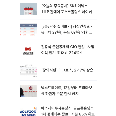
[오늘의 주요공시] SK하이닉스
·HLB·진에어·포스코홀딩스·네이버·
대우건설 등
[급등락주 짚어보기] 상상인증권ㆍ
유니켐 2연속, 본느 6연속 ‘상한
가’⋯M&A 훈풍 분 증시
김용석 군인공제회 CIO 연임…사업
이익 임기 초 대비 224%↑
[장외시황] 아크로스, 2.47% 상승
넥스트레이드, 12일부터 프리마켓
상·하한가 주문 한시 금지
에스제이투자홀딩스, 골프존홀딩스
1차 공개매수 종료…지분 85% 확보