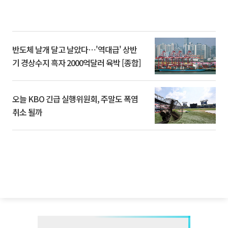
반도체 날개 달고 날았다⋯'역대급' 상반
기 경상수지 흑자 2000억달러 육박 [종합]
오늘 KBO 긴급 실행위원회, 주말도 폭염
취소 될까