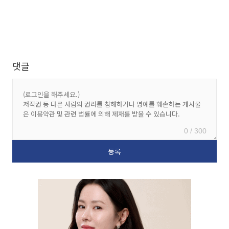
댓글
0 / 300