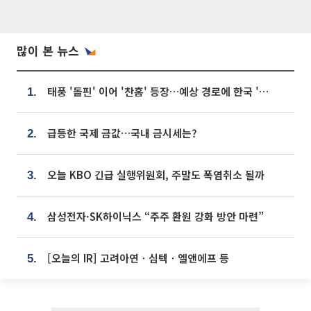
많이 본 뉴스
태풍 '돌핀' 이어 '찬홈' 등장…예상 경로에 한국 '한숨'
1.
급등한 국제 금값…국내 금시세는?
2.
오늘 KBO 긴급 실행위원회, 주말도 폭염취소 될까
3.
삼성전자·SK하이닉스 “주주 환원 강화 방안 마련”
4.
[오늘의 IR] 고려아연ㆍ심텍ㆍ엘앤에프 등
5.