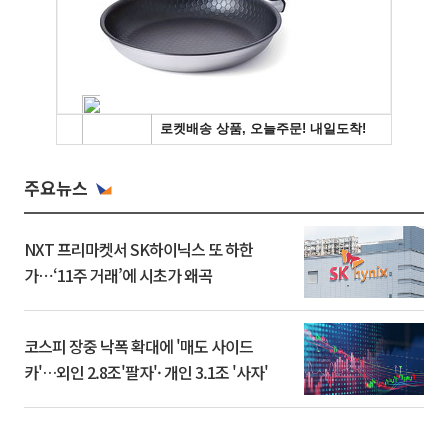
주요뉴스
NXT 프리마켓서 SK하이닉스 또 하한
가⋯‘11주 거래’에 시초가 왜곡
코스피 장중 낙폭 확대에 '매도 사이드
카'…외인 2.8조'팔자'· 개인 3.1조 '사자'