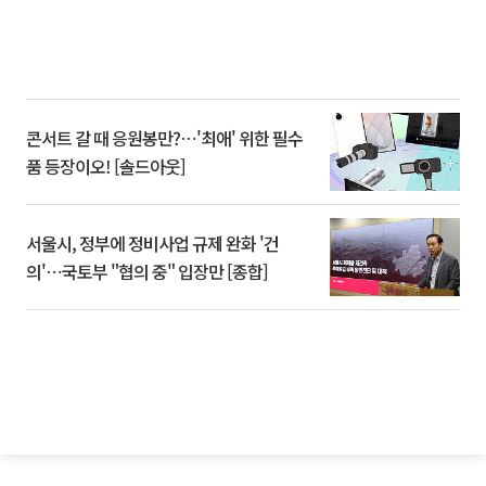
콘서트 갈 때 응원봉만?⋯'최애' 위한 필수
품 등장이오! [솔드아웃]
서울시, 정부에 정비사업 규제 완화 '건
의'⋯국토부 "협의 중" 입장만 [종합]