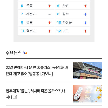
주요뉴스
22일 만에 다시 문 연 홈플러스…정상화 바
쁜데 재고 없어 ‘발동동’[가보니]
입추매직 '불발', 처서매직은 올까요? [해
시태그]