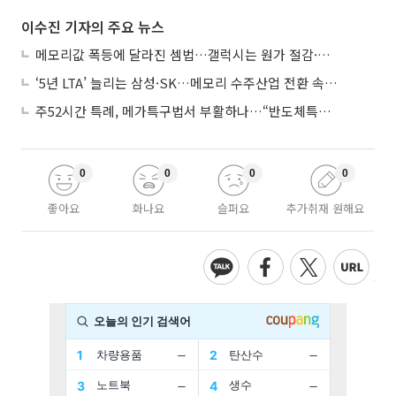
이수진 기자의 주요 뉴스
메모리값 폭등에 달라진 셈법…갤럭시는 원가 절감·아이폰은 서비스 확대
‘5년 LTA’ 늘리는 삼성·SK…메모리 수주산업 전환 속 다른 셈법
주52시간 특례, 메가특구법서 부활하나…“반도체특별법 담겨야”
0
0
0
0
좋아요
화나요
슬퍼요
추가취재 원해요