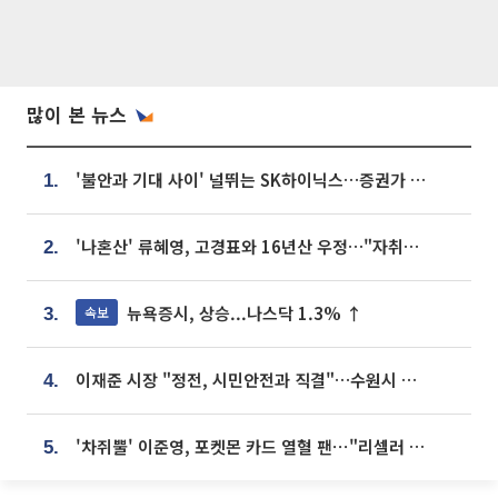
많이 본 뉴스
'불안과 기대 사이' 널뛰는 SK하이닉스…증권가 "HBM4·LTA 기반 펀터멘털 견고"
1.
'나혼산' 류혜영, 고경표와 16년산 우정…"자취방서 부모님과 마주쳐"
2.
뉴욕증시, 상승...나스닥 1.3% ↑
속보
3.
이재준 시장 "정전, 시민안전과 직결"…수원시 비상대응체계 가동
4.
'차쥐뿔' 이준영, 포켓몬 카드 열혈 팬⋯"리셀러 처단할 것"
5.