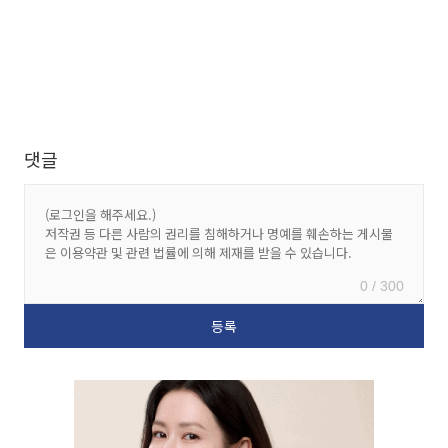
댓글
0 / 300