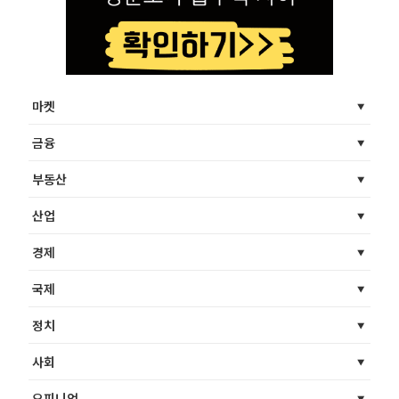
마켓
금융
부동산
산업
경제
국제
정치
사회
오피니언