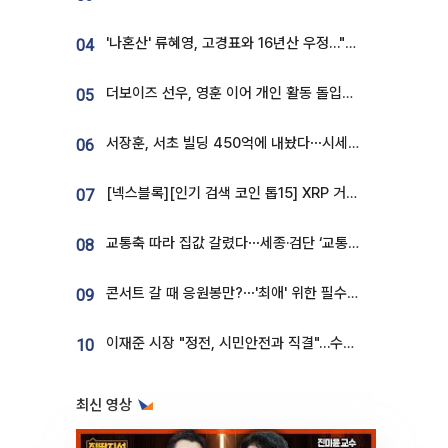
'나혼산' 류혜영, 고경표와 16년산 우정…"자취방서 부모님과 마주쳐"
04
더보이즈 선우, 영훈 이어 개인 활동 돌입⋯앳에어리어와 전속계약
05
서장훈, 서초 빌딩 450억에 내놨다⋯시세차익은
06
[넥스블록][인기 검색 코인 톱15] XRP 거래량 14억달러…ETHGas 급등·Bless 급락…고변동 알트 부각
07
교통축 따라 집값 갈렸다⋯세종·검단 ‘교통 프리미엄’ 뚜렷
08
콘서트 갈 때 응원봉만?⋯'최애' 위한 필수품 등장이오! [솔드아웃]
09
이재준 시장 "정전, 시민안전과 직결"…수원시 비상대응체계 가동
10
최신 영상