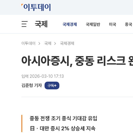
국제
국제경제
국제일반
미국
중국
이투데이
국제
국제경제
아시아증시, 중동 리스크 
입력 2026-03-10 17:13
김준형 기자
구독
중동 전쟁 조기 종식 기대감 유입
日ㆍ대만 증시 2% 상승세 지속