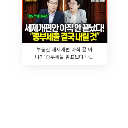
부동산 세제개편 아직 끝 아
냐? "종부세율 발표보다 내릴
것" 장기거주·양도세 전망 I 집
땅지성 I 김인만, 진미윤