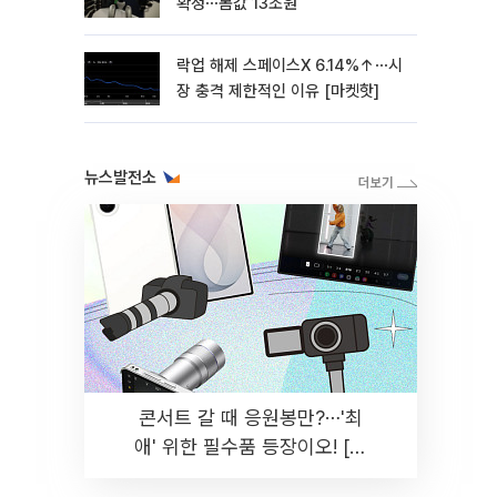
확정⋯몸값 13조원
락업 해제 스페이스X 6.14%↑⋯시
장 충격 제한적인 이유 [마켓핫]
뉴스발전소
콘서트 갈 때 응원봉만?⋯'최
애' 위한 필수품 등장이오! [솔
드아웃]