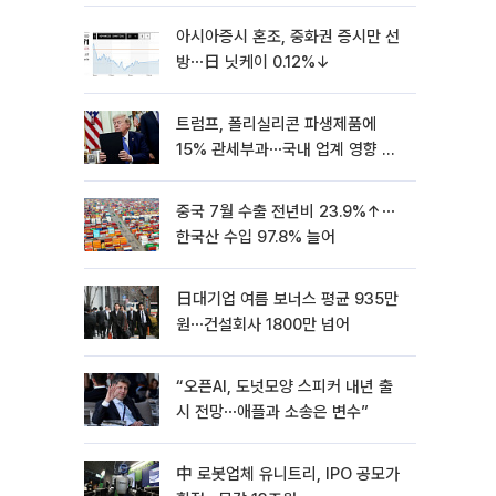
아시아증시 혼조, 중화권 증시만 선
방⋯日 닛케이 0.12%↓
트럼프, 폴리실리콘 파생제품에
15% 관세부과⋯국내 업계 영향 촉
각 [종합]
중국 7월 수출 전년비 23.9%↑⋯
한국산 수입 97.8% 늘어
日대기업 여름 보너스 평균 935만
원⋯건설회사 1800만 넘어
“오픈AI, 도넛모양 스피커 내년 출
시 전망⋯애플과 소송은 변수”
中 로봇업체 유니트리, IPO 공모가