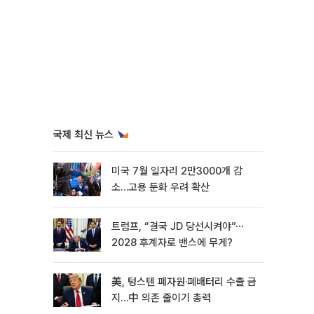
국제 최신 뉴스
미국 7월 일자리 2만3000개 감
소…고용 둔화 우려 확산
트럼프, “결국 JD 당선시켜야”⋯
2028 후계자로 밴스에 무게?
美, 텅스텐 폐자원·폐배터리 수출 금
지…中 의존 줄이기 총력