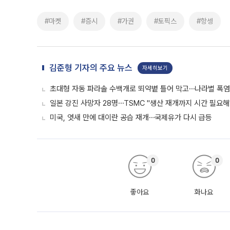
#마켓
#증시
#가권
#토픽스
#항셍
김준형 기자의 주요 뉴스
자세히보기
초대형 자동 파라솔 수백개로 뙤약볕 틀어 막고⋯나라별 폭염
일본 강진 사망자 28명⋯TSMC "생산 재개까지 시간 필요해
미국, 엿새 만에 대이란 공습 재개⋯국제유가 다시 급등
0
0
좋아요
화나요