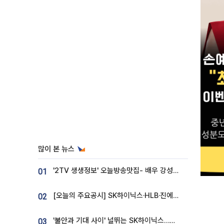
많이 본 뉴스
'2TV 생생정보' 오늘방송맛집- 배우 강성진 단골! 쌀국수ㆍ푸팟퐁 커리 맛집 '블○○○'
01
[오늘의 주요공시] SK하이닉스·HLB·진에어·포스코홀딩스·네이버·대우건설 등
02
'불안과 기대 사이' 널뛰는 SK하이닉스…증권가 "HBM4·LTA 기반 펀터멘털 견고"
03