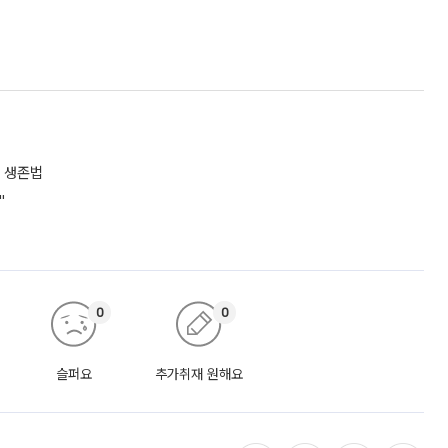
 생존법
"
0
0
슬퍼요
추가취재 원해요