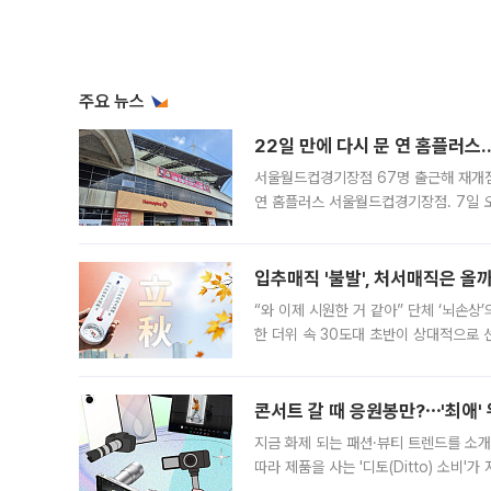
주요 뉴스
22일 만에 다시 문 연 홈플러스
서울월드컵경기장점 67명 출근해 재개점 
연 홈플러스 서울월드컵경기장점. 7일 
우유, 과일 같은 신선식품이 차근차근 자
입추매직 '불발', 처서매직은 올
“와 이제 시원한 거 같아” 단체 ‘뇌손상
한 더위 속 30도대 초반이 상대적으로
지역에 있었습니다. 7월 말에는 서풍과
콘서트 갈 때 응원봉만?⋯'최애'
지금 화제 되는 패션·뷰티 트렌드를 소개
따라 제품을 사는 '디토(Ditto) 소비