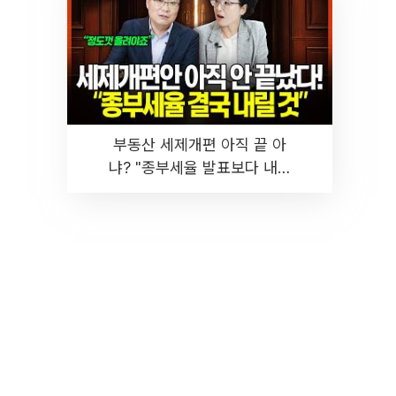
부동산 세제개편 아직 끝 아
냐? "종부세율 발표보다 내릴
것" 장기거주·양도세 전망 I 집
땅지성 I 김인만, 진미윤