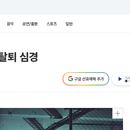
음악
공연/출판
스포츠
일반
 탈퇴 심경
기사
구글 선호매체 추가