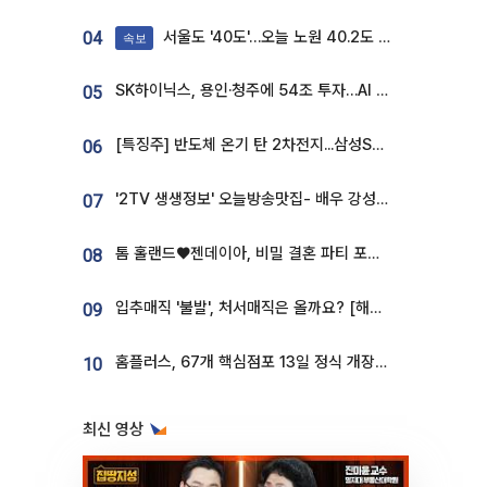
서울도 '40도'…오늘 노원 40.2도 기록
04
속보
SK하이닉스, 용인·청주에 54조 투자…AI 메모리 생산기지 키운다
05
[특징주] 반도체 온기 탄 2차전지...삼성SDI, 장 초반 7% 넘게 껑충
06
'2TV 생생정보' 오늘방송맛집- 배우 강성진 단골! 쌀국수ㆍ푸팟퐁 커리 맛집 '블○○○'
07
톰 홀랜드♥젠데이아, 비밀 결혼 파티 포착⋯호텔 대관비만 9억
08
입추매직 '불발', 처서매직은 올까요? [해시태그]
09
홈플러스, 67개 핵심점포 13일 정식 개장…영업 재개 속도
10
최신 영상