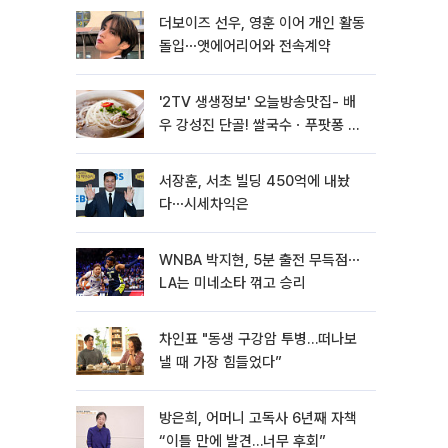
더보이즈 선우, 영훈 이어 개인 활동
돌입⋯앳에어리어와 전속계약
'2TV 생생정보' 오늘방송맛집- 배
우 강성진 단골! 쌀국수ㆍ푸팟퐁 커
리 맛집 '블○○○'
서장훈, 서초 빌딩 450억에 내놨
다⋯시세차익은
WNBA 박지현, 5분 출전 무득점⋯
LA는 미네소타 꺾고 승리
차인표 "동생 구강암 투병…떠나보
낼 때 가장 힘들었다”
방은희, 어머니 고독사 6년째 자책
“이틀 만에 발견…너무 후회”