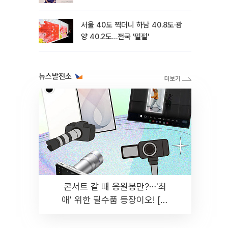
서울 40도 찍더니 하남 40.8도·광
양 40.2도…전국 '펄펄'
뉴스발전소
콘서트 갈 때 응원봉만?⋯'최
애' 위한 필수품 등장이오! [솔
드아웃]