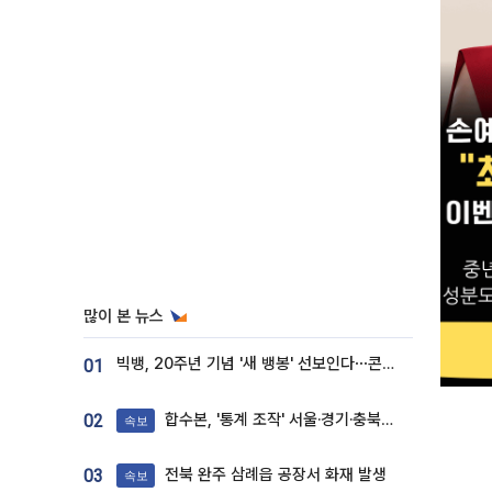
많이 본 뉴스
빅뱅, 20주년 기념 '새 뱅봉' 선보인다⋯콘서트 앞두고 팝업 개최
01
합수본, '통계 조작' 서울·경기·충북 선관위 등 추가 압수수색
02
속보
전북 완주 삼례읍 공장서 화재 발생
03
속보