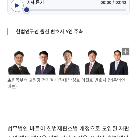
기사 듣기
00:00 / 02:42
헌법연구관 출신 변호사 5인 주축
▲왼쪽부터 고일광·전기철·송길대·박성호·이원호 변호사 (법무법인
바른)
법무법인 바른이 헌법재판소법 개정으로 도입된 재판