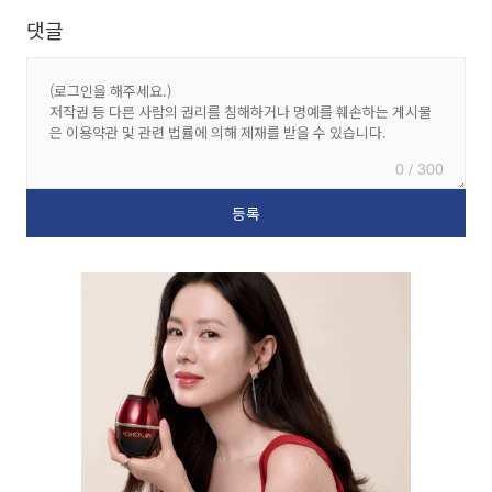
댓글
0 / 300