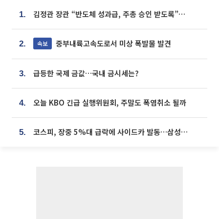
김정관 장관 “반도체 성과급, 주총 승인 받도록”…상법·자본시장법 개정 시사
1.
중부내륙고속도로서 미상 폭발물 발견
속보
2.
급등한 국제 금값…국내 금시세는?
3.
오늘 KBO 긴급 실행위원회, 주말도 폭염취소 될까
4.
코스피, 장중 5%대 급락에 사이드카 발동…삼성·SK 동반 폭락
5.