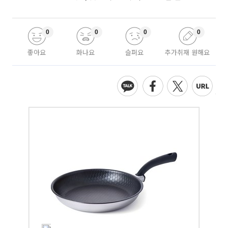
0
0
0
0
좋아요
화나요
슬퍼요
추가취재 원해요