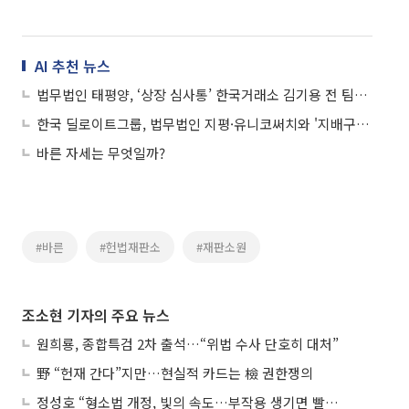
AI 추천 뉴스
법무법인 태평양, ‘상장 심사통’ 한국거래소 김기용 전 팀장 영입
한국 딜로이트그룹, 법무법인 지평·유니코써치와 '지배구조 통합 컨설팅 서비스' 협약
바른 자세는 무엇일까?
#바른
#헌법재판소
#재판소원
조소현 기자의 주요 뉴스
원희룡, 종합특검 2차 출석…“위법 수사 단호히 대처”
野 “헌재 간다”지만…현실적 카드는 檢 권한쟁의
정성호 “형소법 개정, 빛의 속도…부작용 생기면 빨리 고쳐야”