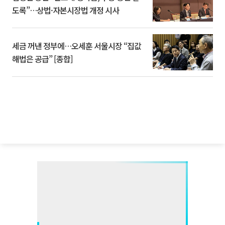
도록”…상법·자본시장법 개정 시사
세금 꺼낸 정부에…오세훈 서울시장 “집값
해법은 공급” [종합]