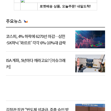
주요뉴스
코스피, 4% 하락에 6270선 마감…삼전
·SK하닉 '와르르' 각각 6%·10%대 급락
ISA 계좌, 5년마다 깨라고요? [이슈크래
커]
김정관 장관 “반도체 성과급, 주총 승인 받