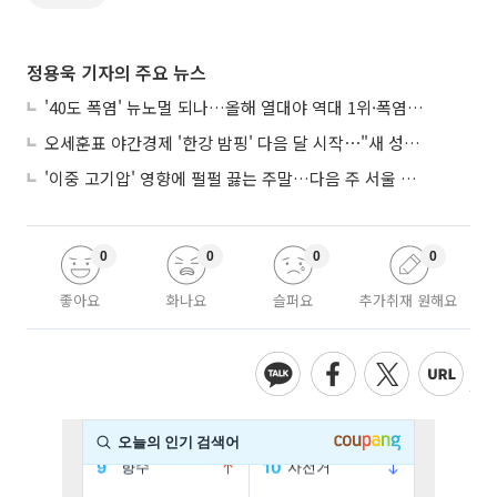
정용욱 기자의 주요 뉴스
'40도 폭염' 뉴노멀 되나…올해 열대야 역대 1위·폭염일수 평년 3배 넘어
오세훈표 야간경제 '한강 밤핑' 다음 달 시작⋯"새 성장동력 만들 것"
'이중 고기압' 영향에 펄펄 끓는 주말…다음 주 서울 포함 서쪽이 더 덥다
0
0
0
0
좋아요
화나요
슬퍼요
추가취재 원해요