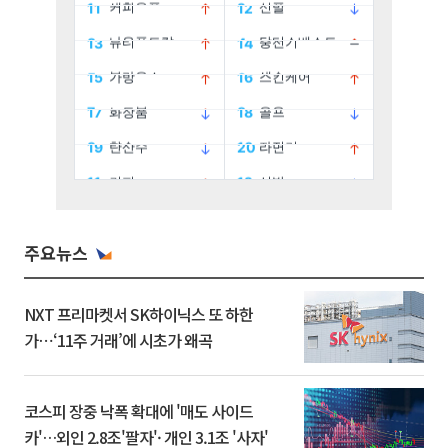
주요뉴스
NXT 프리마켓서 SK하이닉스 또 하한
가⋯‘11주 거래’에 시초가 왜곡
코스피 장중 낙폭 확대에 '매도 사이드
카'…외인 2.8조'팔자'· 개인 3.1조 '사자'