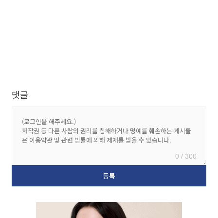
댓글
0 / 300