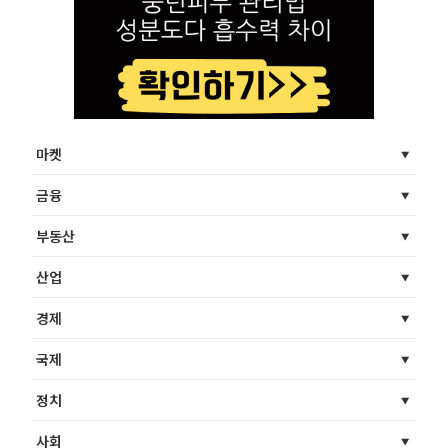
마켓
금융
부동산
산업
경제
국제
정치
사회