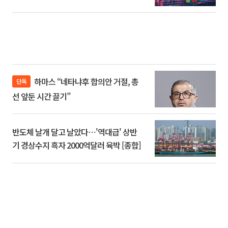
하마스 “네타냐후 합의안 거절, 총
단독
선 앞둔 시간 끌기”
반도체 날개 달고 날았다⋯'역대급' 상반
기 경상수지 흑자 2000억달러 육박 [종합]