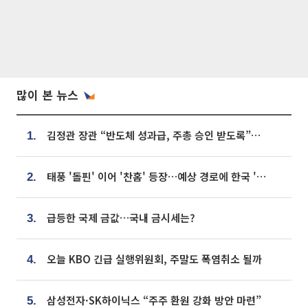
많이 본 뉴스
김정관 장관 “반도체 성과급, 주총 승인 받도록”…상법·자본시장법 개정 시사
1.
태풍 '돌핀' 이어 '찬홈' 등장…예상 경로에 한국 '한숨'
2.
급등한 국제 금값…국내 금시세는?
3.
오늘 KBO 긴급 실행위원회, 주말도 폭염취소 될까
4.
삼성전자·SK하이닉스 “주주 환원 강화 방안 마련”
5.