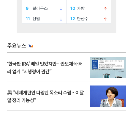
주요뉴스
‘한국판 IRA’ 베일 벗었지만…반도체·배터
리 업계 “시행령이 관건”
與 “세제개편안 다양한 목소리 수렴…이달
말 정리 가능성”