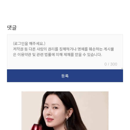
댓글
0 / 300