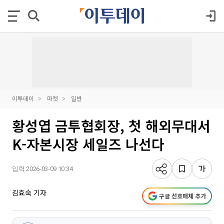
이투데이
마켓
일반
황성엽 금투협회장, 첫 해외무대서
K-자본시장 세일즈 나선다
입력 2026-03-09 10:34
김효숙 기자
구글 선호매체 추가