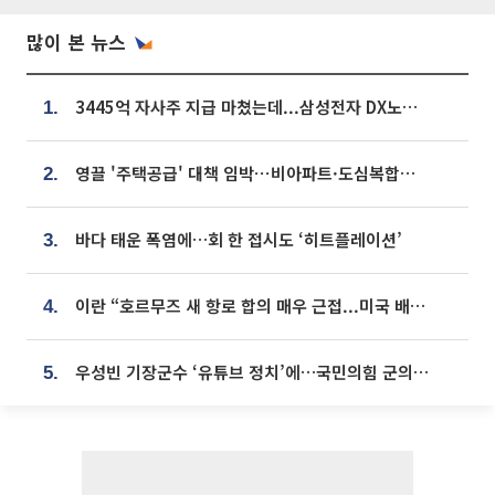
많이 본 뉴스
3445억 자사주 지급 마쳤는데...삼성전자 DX노조, 뒤늦은 '떼쓰기 집회'
1.
영끌 '주택공급' 대책 임박⋯비아파트·도심복합까지 총동원
2.
바다 태운 폭염에…회 한 접시도 ‘히트플레이션’
3.
이란 “호르무즈 새 항로 합의 매우 근접...미국 배상 먼저”
4.
우성빈 기장군수 ‘유튜브 정치’에…국민의힘 군의원들 집단 반발
5.