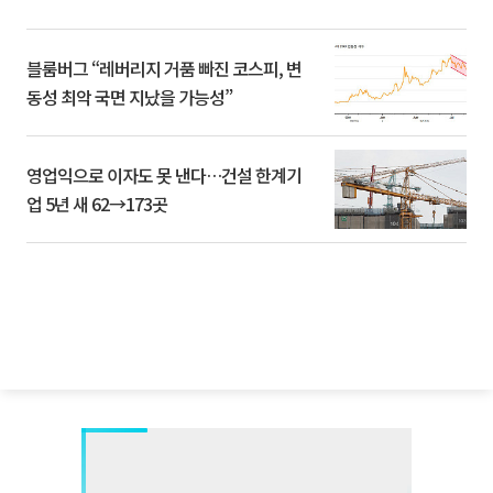
블룸버그 “레버리지 거품 빠진 코스피, 변
동성 최악 국면 지났을 가능성”
영업익으로 이자도 못 낸다…건설 한계기
업 5년 새 62→173곳