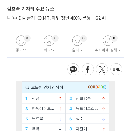
김효숙 기자의 주요 뉴스
‘中 D램 굴기’ CXMT, 데뷔 첫날 466% 폭등…G2 AI 패권 ‘쩐의 전쟁’
0
0
0
0
좋아요
화나요
슬퍼요
추가취재 원해요