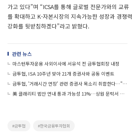
가고 있다”며 “ICSA를 통해 글로벌 전문가와의 교류
를 확대하고 K-자본시장의 지속가능한 성장과 경쟁력
강화를 뒷받침하겠다”라고 밝혔다.
관련 뉴스
마스턴투자운용 사외이사에 서유석 전 금투협회장 내정
금투협, ISA 10주년 맞아 21개 증권사와 공동 이벤트
금투협, '거래시간 연장' 관련 증권사 목소리 취합한다…"협회 차원 찬·반 의견은 없어"
美 클래리티 법안 연내 통과 가능성 13%…상원 문턱서 제동
#금투협
#한국금융투자협회