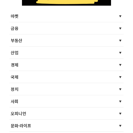
마켓
금융
부동산
산업
경제
국제
정치
사회
오피니언
문화·라이프