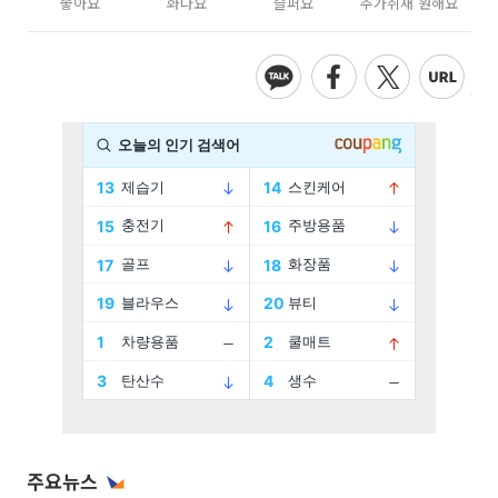
좋아요
화나요
슬퍼요
추가취재 원해요
주요뉴스