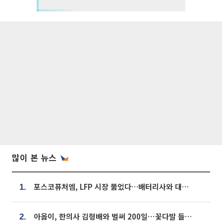
많이 본 뉴스
포스코퓨처엠, LFP 시장 뚫었다…배터리사와 대규모 장기 공급 합의
1.
아옳이, 한의사 김형배와 벌써 200일⋯꽃다발 들고 "프러포즈 아냐"
2.