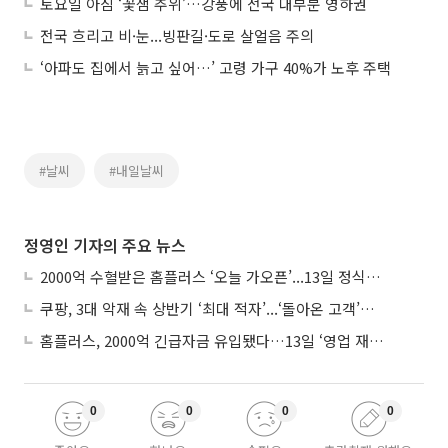
토요일 아침 ‘꽃샘 추위’…강풍에 전국 대부분 영하권
전국 흐리고 비·눈...빙판길·도로 살얼음 주의
‘아파도 집에서 늙고 싶어…’ 고령 가구 40%가 노후 주택
#날씨
#내일날씨
정영인 기자의 주요 뉴스
2000억 수혈받은 홈플러스 ‘오늘 가오픈’...13일 정식 개장 시험대
쿠팡, 3대 악재 속 상반기 ‘최대 적자’...‘돌아온 고객’에 수익성 반등 주목
홈플러스, 2000억 긴급자금 유입됐다…13일 ‘영업 재개’
0
0
0
0