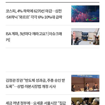
코스피, 4% 하락에 6270선 마감…삼전
·SK하닉 '와르르' 각각 6%·10%대 급락
ISA 계좌, 5년마다 깨라고요? [이슈크래
커]
김정관 장관 “반도체 성과급, 주총 승인 받
도록”…상법·자본시장법 개정 시사
세금 꺼낸 정부에…오세훈 서울시장 “집값