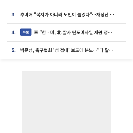
추미애 "복지가 아니라 도민이 늘었다"…재정난 책임론 정면돌파
3.
軍 "한ㆍ미, 北 발사 탄도미사일 제원 정밀분석 중"
속보
4.
박문성, 축구협회 '성 접대' 보도에 분노…"다 말아먹으려고 작정했나"
5.