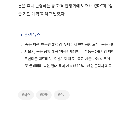
분을 즉시 반영하는 등 가격 안정화에 노력해 왔다”며 
을 기할 계획”이라고 말했다.
관련 뉴스
‘중동 피란’ 한국인 372명, 두바이서 인천공항 도착…중동 사
서울시, 중동 상황 대응 '비상경제대책반' 가동⋯수출기업 피
주한미군 패트리엇, 오산기지 이동...중동 차출 가능성 무게
美 클래리티 법안 연내 통과 가능성 13%…상원 문턱서 제동
#석유
#중동
#유가