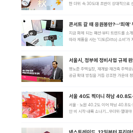
한 더위 속 30도대 초반이 상대적으로
지역에 있었습니다. 7월 말에는 서풍과
콘서트 갈 때 응원봉만?⋯'최애'
지금 화제 되는 패션·뷰티 트렌드를 소개
따라 제품을 사는 '디토(Ditto) 소비
어디일까요? 아이돌 콘서트 시작을 기다
서울시, 정부에 정비사업 규제 완화
명노준 주택실장, 재개발·재건축 주택공
공급 확대 방침을 거듭 강조한 가운데 정
면 반박하고 나섰다. 명노준 서울시 주택
서울 40도 찍더니 하남 40.8도
서울ㆍ노원 40.2도 이어 하남 40.8도
안 비 시작·내륙 소나기…무더위·열대야 
에서도 40도를 웃도는 기온이 관측됐다
의 극심한
넥스트레이드, 12일부터 프리마