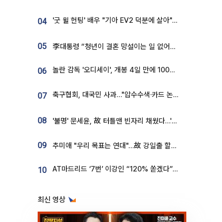
'굿 윌 헌팅' 배우 "기아 EV2 덕분에 살아"…교통사고 후 안전성 극찬
04
05
李대통령 “청년이 결혼 망설이는 일 없어야...제도상 불이익 조사”
놀란 감독 '오디세이', 개봉 4일 만에 100만 돌파⋯'왕사남' 보다 빠르다
06
축구협회, 대국민 사과…"압수수색·카드 논란 사죄, 강도 높은 쇄신"
07
08
'불명' 문세윤, 故 터틀맨 빈자리 채웠다…'거북이' 눈물의 최종 우승
09
추미애 "우리 목표는 연대"…故 강일출 할머니 흉상 제막
AT마드리드 ‘7번’ 이강인 “120% 쏟겠다”⋯시메오네 감독 “필요한 선수”
10
최신 영상