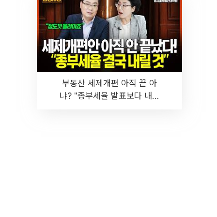
부동산 세제개편 아직 끝 아
냐? "종부세율 발표보다 내릴
것" 장기거주·양도세 전망 I 집
땅지성 I 김인만, 진미윤