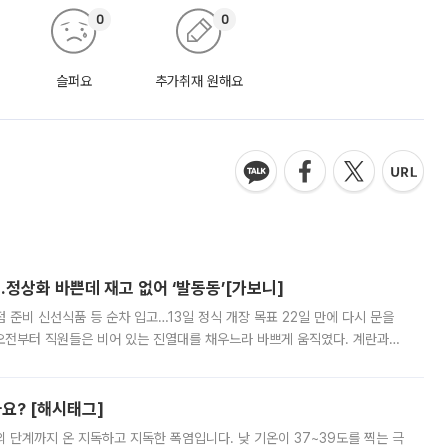
0
0
슬퍼요
추가취재 원해요
…정상화 바쁜데 재고 없어 ‘발동동’[가보니]
준비 신선식품 등 순차 입고…13일 정식 개장 목표 22일 만에 다시 문을
오전부터 직원들은 비어 있는 진열대를 채우느라 바쁘게 움직였다. 계란과
리를 잡기 시작했지만, 매장 곳곳엔 여전히 텅 빈 매대가 먼저 눈에 들어왔
까요? [해시태그]
’의 단계까지 온 지독하고 지독한 폭염입니다. 낮 기온이 37~39도를 찍는 극