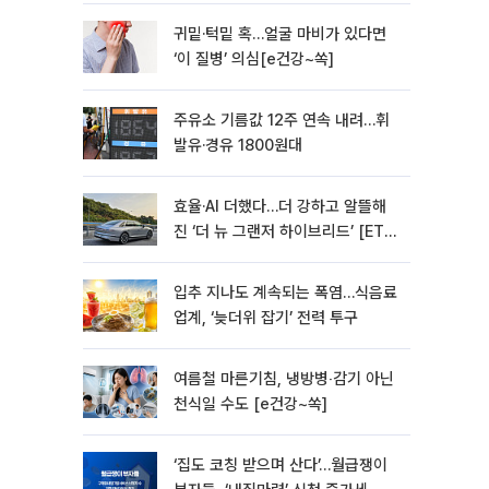
귀밑·턱밑 혹…얼굴 마비가 있다면
‘이 질병’ 의심[e건강~쏙]
주유소 기름값 12주 연속 내려…휘
발유·경유 1800원대
효율·AI 더했다…더 강하고 알뜰해
진 ‘더 뉴 그랜저 하이브리드’ [ET의
모빌리티]
입추 지나도 계속되는 폭염…식음료
업계, ‘늦더위 잡기’ 전력 투구
여름철 마른기침, 냉방병‧감기 아닌
천식일 수도 [e건강~쏙]
‘집도 코칭 받으며 산다’…월급쟁이