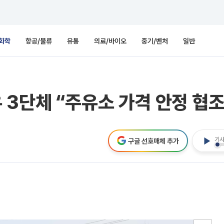
화학
항공/물류
유통
의료/바이오
중기/벤처
일반
3단체 “주유소 가격 안정 협조
기사
구글 선호매체 추가