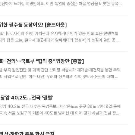
 선선하게 느껴질 지경인데요. 이번 폭염의 중심은 처음 영남을 비롯한 동쪽
 북서풍이 산맥을 넘어 영남 쪽으로 내려오면서 뜨겁고 건조해졌는데요.
 위한 필수품 등장이오! [솔드아웃]
합니다. 자신의 취향, 가치관과 유사하거나 인기 있는 인물 혹은 콘텐츠를
'가 자리 잡은 오늘, 잘파세대(Z세대와 알파세대의 합성어)의 눈길이 쏠린 곳은
리는 공연장. 응원봉만큼이나 눈에 띄는 게 있습니다. 공연이 시작되기
 '건의'⋯국토부 "협의 중" 입장만 [종합]
급 부족 원인진단 및 대책 관련 브리핑 서울시가 재개발·재건축을 통한 주택
비사업으로 인한 '이주 대란' 우려와 정부와의 정책 엇박자 논란에 대해 정
실장은 2031년까지 31만 가구 착공 목표에 차질이 없다는 입장이나,
·광양 40.2도…전국 '펄펄'
·광양 40.2도 전국 대부분 폭염특보…체감온도도 곳곳 38도 넘어 8일 동해
지속 서울 노원구의 기온이 40도를 넘어선 데 이어 경기 하남과 전남 광양
. 전국 대부분 지역에 폭염특보가 내려진 가운데 곳곳에서 39~40도 안팎
켓 상·하한가 주문 한시 금지