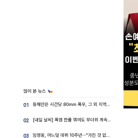
많이 본 뉴스
동해안은 시간당 80㎜ 폭우, 그 외 지역은 폭염…‘극과 극 날씨’
01
[내일 날씨] 폭염 한풀 꺾여도 무더위 계속⋯동해안 이틀 연속 비
02
임영웅, 어느덧 데뷔 10주년⋯"가진 것 없던 시절, 내 앞엔 20명의 팬뿐"
03