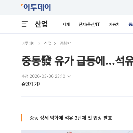
산업
재계
전자/통신/IT
자동차
중
이투데이
산업
중화학
중동發 유가 급등에…석유 
수정 2026-03-06 23:10
손민지 기자
중동 정세 악화에 석유 3단체 첫 입장 발표