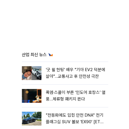
산업 최신 뉴스
'굿 윌 헌팅' 배우 "기아 EV2 덕분에
살아"…교통사고 후 안전성 극찬
폭염·스콜이 부른 ‘인도어 호캉스’ 열
풍…체류형 패키지 뜬다
"전동화에도 입힌 안전 DNA" 전기
플래그십 SUV 볼보 'EX90' [ET의
모빌리티]