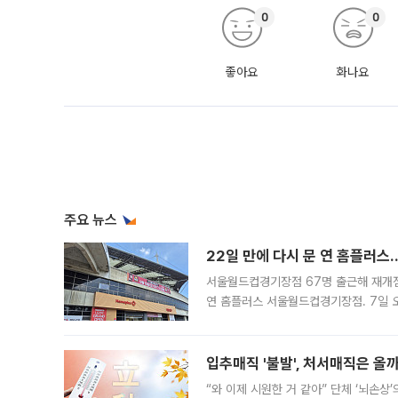
0
0
좋아요
화나요
주요 뉴스
22일 만에 다시 문 연 홈플러스
서울월드컵경기장점 67명 출근해 재개점 
연 홈플러스 서울월드컵경기장점. 7일 
우유, 과일 같은 신선식품이 차근차근 자
입추매직 '불발', 처서매직은 올
“와 이제 시원한 거 같아” 단체 ‘뇌손상