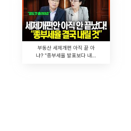
부동산 세제개편 아직 끝 아
냐? "종부세율 발표보다 내릴
것" 장기거주·양도세 전망 I 집
땅지성 I 김인만, 진미윤