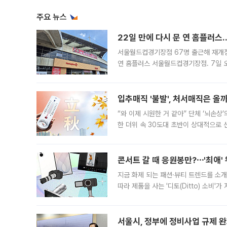
주요 뉴스
22일 만에 다시 문 연 홈플러스
서울월드컵경기장점 67명 출근해 재개점 
연 홈플러스 서울월드컵경기장점. 7일 
우유, 과일 같은 신선식품이 차근차근 자
입추매직 '불발', 처서매직은 올
“와 이제 시원한 거 같아” 단체 ‘뇌손상
한 더위 속 30도대 초반이 상대적으로
지역에 있었습니다. 7월 말에는 서풍과
콘서트 갈 때 응원봉만?⋯'최애'
지금 화제 되는 패션·뷰티 트렌드를 소개
따라 제품을 사는 '디토(Ditto) 소비
어디일까요? 아이돌 콘서트 시작을 기다
서울시, 정부에 정비사업 규제 완화