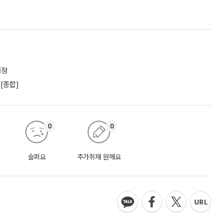
내정
[종합]
0
0
슬퍼요
추가취재 원해요