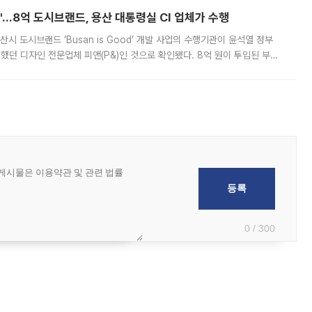
od'…8억 도시브랜드, 용산 대통령실 CI 업체가 수행
시 도시브랜드 ‘Busan is Good’ 개발 사업의 수행기관이 윤석열 정부
여했던 디자인 전문업체 피앤(P&)인 것으로 확인됐다. 8억 원이 투입된 부산
 부족과 디자인 정체성 논란에 휩싸였던 만큼, 사업 선정 과정과 결과물에
0 / 300