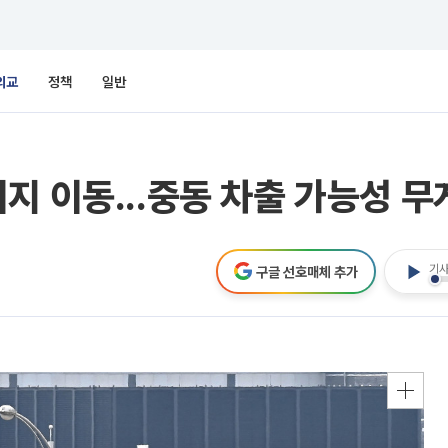
외교
정책
일반
지 이동...중동 차출 가능성 무
기사
구글 선호매체 추가