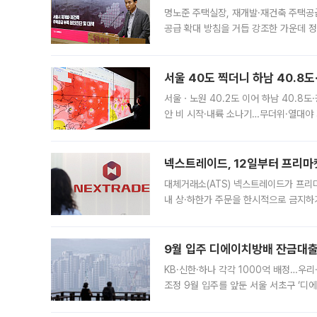
명노준 주택실장, 재개발·재건축 주택공
공급 확대 방침을 거듭 강조한 가운데 정
면 반박하고 나섰다. 명노준 서울시 주택
서울 40도 찍더니 하남 40.8도
서울ㆍ노원 40.2도 이어 하남 40.8도
안 비 시작·내륙 소나기…무더위·열대야 
에서도 40도를 웃도는 기온이 관측됐다
의 극심한
넥스트레이드, 12일부터 프리마
대체거래소(ATS) 넥스트레이드가 프리
내 상·하한가 주문을 한시적으로 금지하
가 체결 사례와 관련해 설명자료를 내고
9월 입주 디에이치방배 잔금대출
KB·신한·하나 각각 1000억 배정…우
조정 9월 입주를 앞둔 서울 서초구 ‘디
은행과 NH농협은행도 대출 취급을 검토
민은행