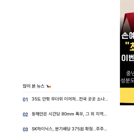
많이 본 뉴스
35도 안팎 무더위 이어져…전국 곳곳 소나기 [오늘 날씨]
01
동해안은 시간당 80㎜ 폭우, 그 외 지역은 폭염…‘극과 극 날씨’
02
SK하이닉스, 분기배당 375원 확정…주주환원책 9월로 앞당겨 발표
03