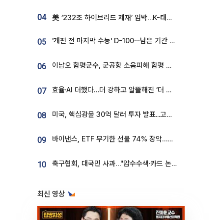
04
美 ‘232조 하이브리드 제재’ 임박…K-태양광, 불확실성 털고 날개 다나
'개편 전 마지막 수능' D-100⋯남은 기간 성적 올릴 전략은
05
이남오 함평군수, 군공항 소음피해 함평 보상 요구
06
효율·AI 더했다…더 강하고 알뜰해진 ‘더 뉴 그랜저 하이브리드’ [ET의 모빌리티]
07
미국, 핵심광물 30억 달러 투자 발표...고려아연 대미투자 언급
08
바이낸스, ETF 무기한 선물 74% 장악…한국 레버리지 ETF 거래 급증 [e가상자산]
09
축구협회, 대국민 사과…"압수수색·카드 논란 사죄, 강도 높은 쇄신"
10
최신 영상