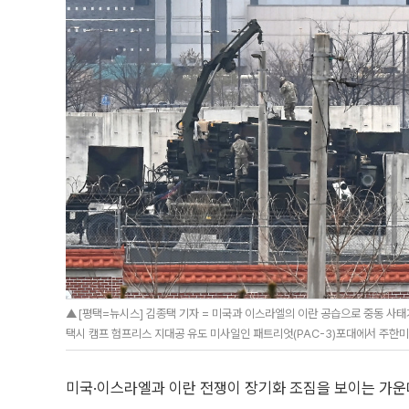
▲[평택=뉴시스] 김종택 기자 = 미국과 이스라엘의 이란 공습으로 중동 사태
택시 캠프 험프리스 지대공 유도 미사일인 패트리엇(PAC-3)포대에서 주한미군 장
미국·이스라엘과 이란 전쟁이 장기화 조짐을 보이는 가운