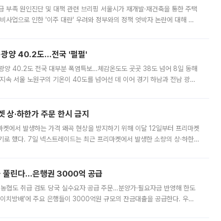
급 부족 원인진단 및 대책 관련 브리핑 서울시가 재개발·재건축을 통한 주택
비사업으로 인한 '이주 대란' 우려와 정부와의 정책 엇박자 논란에 대해 정
실장은 2031년까지 31만 가구 착공 목표에 차질이 없다는 입장이나,
·광양 40.2도…전국 '펄펄'
·광양 40.2도 전국 대부분 폭염특보…체감온도도 곳곳 38도 넘어 8일 동해
지속 서울 노원구의 기온이 40도를 넘어선 데 이어 경기 하남과 전남 광양
. 전국 대부분 지역에 폭염특보가 내려진 가운데 곳곳에서 39~40도 안팎
켓 상·하한가 주문 한시 금지
마켓에서 발생하는 가격 왜곡 현상을 방지하기 위해 이달 12일부터 프리마켓
기로 했다. 7일 넥스트레이드는 최근 프리마켓에서 발생한 소량의 상·하한
, 주문 오류로 인한 가격 급등락을 최소화하기 위한 비상 대응방안을 발표
 풀린다…은행권 3000억 공급
리·농협도 취급 검토 당국 실수요자 공급 주문…분양가·필요자금 반영해 한도
에이치방배’에 주요 은행들이 3000억원 규모의 잔금대출을 공급한다. 우리
하고 있어 향후 공급 규모가 늘어날 전망이다. 7일 금융권에 따르면 KB국