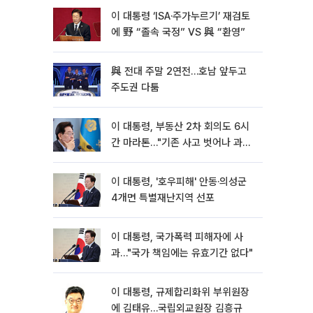
이 대통령 ‘ISA·주가누르기’ 재검토
에 野 “졸속 국정” VS 與 “환영”
與 전대 주말 2연전…호남 앞두고
주도권 다툼
이 대통령, 부동산 2차 회의도 6시
간 마라톤…"기존 사고 벗어나 과감
히 실천"
이 대통령, '호우피해' 안동·의성군
4개면 특별재난지역 선포
이 대통령, 국가폭력 피해자에 사
과…"국가 책임에는 유효기간 없다"
이 대통령, 규제합리화위 부위원장
에 김태유…국립외교원장 김흥규