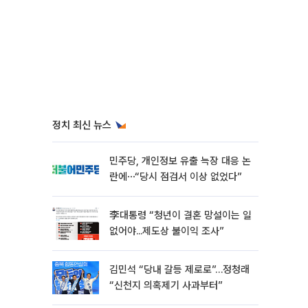
정치 최신 뉴스
민주당, 개인정보 유출 늑장 대응 논
란에⋯“당시 점검서 이상 없었다”
李대통령 “청년이 결혼 망설이는 일
없어야...제도상 불이익 조사”
김민석 “당내 갈등 제로로”…정청래
“신천지 의혹제기 사과부터”