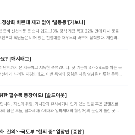
…정상화 바쁜데 재고 없어 ‘발동동’[가보니]
준비 신선식품 등 순차 입고…13일 정식 개장 목표 22일 만에 다시 문을
오전부터 직원들은 비어 있는 진열대를 채우느라 바쁘게 움직였다. 계란과
리를 잡기 시작했지만, 매장 곳곳엔 여전히 텅 빈 매대가 먼저 눈에 들어왔
까요? [해시태그]
’의 단계까지 온 지독하고 지독한 폭염입니다. 낮 기온이 37~39도를 찍는 극
 선선하게 느껴질 지경인데요. 이번 폭염의 중심은 처음 영남을 비롯한 동쪽
 북서풍이 산맥을 넘어 영남 쪽으로 내려오면서 뜨겁고 건조해졌는데요.
 위한 필수품 등장이오! [솔드아웃]
합니다. 자신의 취향, 가치관과 유사하거나 인기 있는 인물 혹은 콘텐츠를
'가 자리 잡은 오늘, 잘파세대(Z세대와 알파세대의 합성어)의 눈길이 쏠린 곳은
리는 공연장. 응원봉만큼이나 눈에 띄는 게 있습니다. 공연이 시작되기
 '건의'⋯국토부 "협의 중" 입장만 [종합]