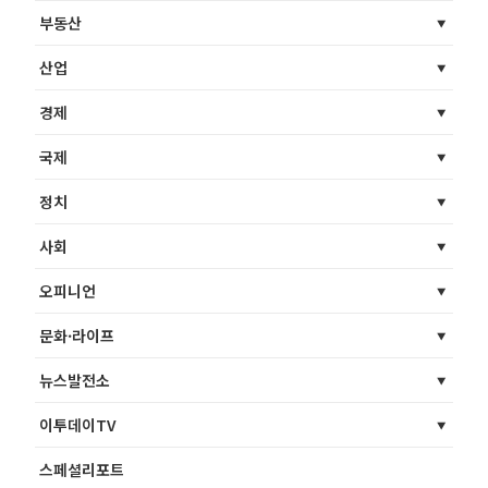
부동산
산업
경제
국제
정치
사회
오피니언
문화·라이프
뉴스발전소
이투데이TV
스페셜리포트