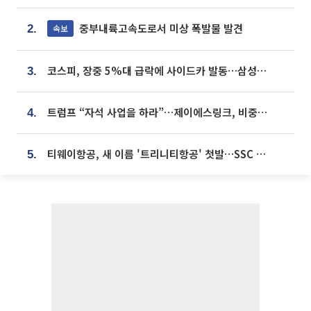
중부내륙고속도로서 미상 폭발물 발견
속보
2.
코스피, 장중 5%대 급락에 사이드카 발동…삼성·SK 동반 폭락
3.
트럼프 “자석 사업을 하라”…제이에스링크, 비중국 영구자석 공급망 구축 속도
4.
티웨이항공, 새 이름 '트리니티항공' 첫발…SSC 전략 본격화
5.