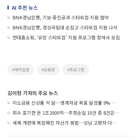
AI 추천 뉴스
BNK경남은행, 기보·중진공과 스타트업 지원 협약
BNK경남은행, 경상국립대 손잡고 스타트업 지원 나서
현대홈쇼핑, ‘유망 스타트업’ 지원 프로그램 참여사 모집
#애자일랩
#금융권
#프로그램
김이현 기자의 주요 뉴스
미소금융 신상품 석 달⋯생계자금 목표 달성률 9% 그쳐
회수 포기한 돈 1조2000억⋯추정손실 10건 중 8건은 기업대출
세제 개편에 복잡해진 자산가 셈법⋯강남 고령자·다주택자 ‘자산재편 고심’