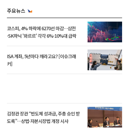
주요뉴스
코스피, 4% 하락에 6270선 마감…삼전
·SK하닉 '와르르' 각각 6%·10%대 급락
ISA 계좌, 5년마다 깨라고요? [이슈크래
커]
김정관 장관 “반도체 성과급, 주총 승인 받
도록”…상법·자본시장법 개정 시사