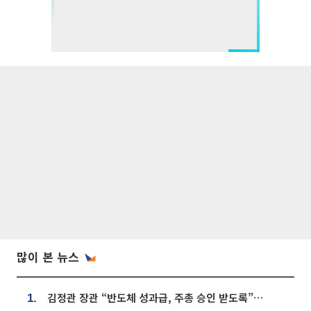
많이 본 뉴스
김정관 장관 “반도체 성과급, 주총 승인 받도록”…상법·자본시장법 개정 시사
1.