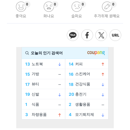
0
0
0
0
좋아요
화나요
슬퍼요
추가취재 원해요