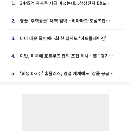
3445억 자사주 지급 마쳤는데...삼성전자 DX노조, 뒤늦은 '떼쓰기 집회'
1.
영끌 '주택공급' 대책 임박⋯비아파트·도심복합까지 총동원
2.
바다 태운 폭염에…회 한 접시도 ‘히트플레이션’
3.
이란, 미국에 호르무즈 합의 조건 제시…美 “경기 아직 안 끝나” [종합]
4.
‘회생 D-3주’ 홈플러스, 영업 재개에도 ‘상품 공급망’ 복구가 생존 관건
5.