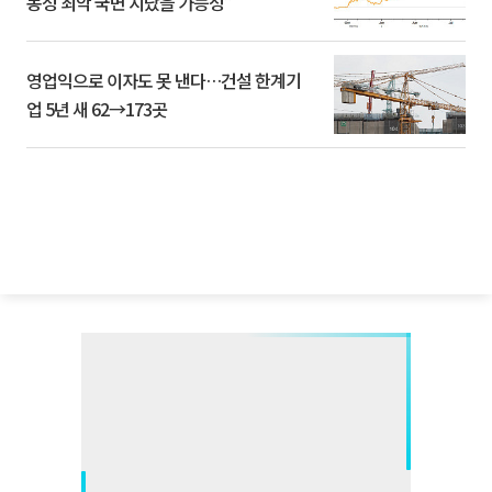
동성 최악 국면 지났을 가능성”
영업익으로 이자도 못 낸다…건설 한계기
업 5년 새 62→173곳