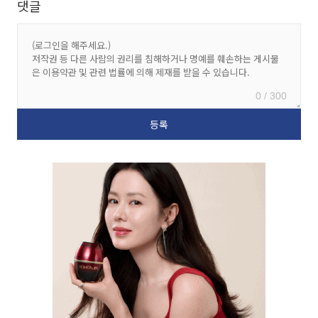
댓글
0 / 300