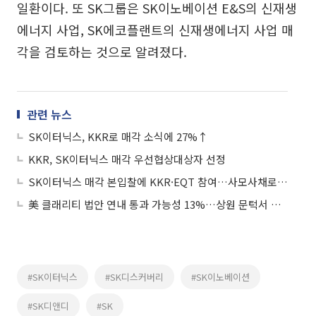
일환이다. 또 SK그룹은 SK이노베이션 E&S의 신재생
에너지 사업, SK에코플랜트의 신재생에너지 사업 매
각을 검토하는 것으로 알려졌다.
관련 뉴스
SK이터닉스, KKR로 매각 소식에 27%↑
KKR, SK이터닉스 매각 우선협상대상자 선정
SK이터닉스 매각 본입찰에 KKR·EQT 참여…사모사채로 차입금 만기 완충
美 클래리티 법안 연내 통과 가능성 13%…상원 문턱서 제동
#SK이터닉스
#SK디스커버리
#SK이노베이션
#SK디앤디
#SK