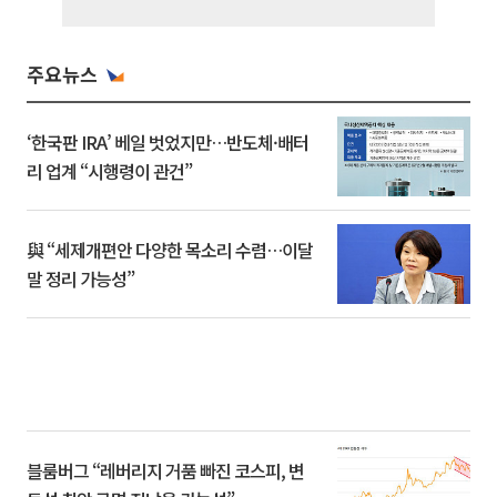
주요뉴스
‘한국판 IRA’ 베일 벗었지만…반도체·배터
리 업계 “시행령이 관건”
與 “세제개편안 다양한 목소리 수렴…이달
말 정리 가능성”
블룸버그 “레버리지 거품 빠진 코스피, 변