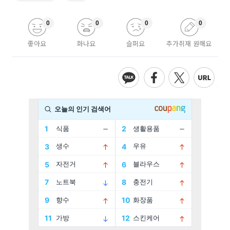
0
0
0
0
좋아요
화나요
슬퍼요
추가취재 원해요