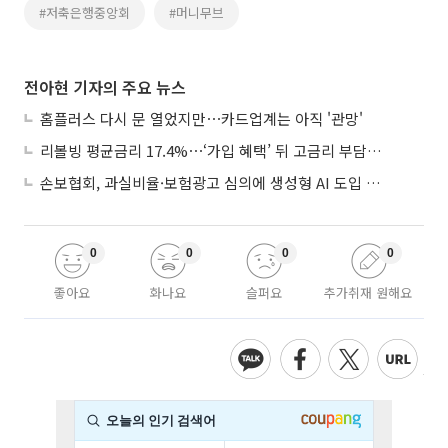
#저축은행중앙회
#머니무브
전아현 기자의 주요 뉴스
홈플러스 다시 문 열었지만⋯카드업계는 아직 '관망'
리볼빙 평균금리 17.4%⋯‘가입 혜택’ 뒤 고금리 부담 주의
손보협회, 과실비율·보험광고 심의에 생성형 AI 도입 추진
0
0
0
0
좋아요
화나요
슬퍼요
추가취재 원해요