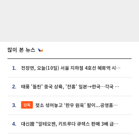
많이 본 뉴스
전장연, 오늘(10일) 서울 지하철 4호선 혜화역 시위…1호선 용산역 무정차
1.
태풍 '돌핀' 중국 상륙, '찬홈' 일본→한국…각국 기상청 예상 경로는?
2.
젖소 섞어놓고 ‘한우 원육’ 팔이...공영홈쇼핑 표기·검증 구멍
단독
3.
대신證 “알테오젠, 키트루다 큐렉스 판매 3배 급증…목표가 41만원 상향”
4.