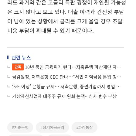
라도 과거와 같은 고금리 특판 경쟁이 재연될 가능성
은 크지 않다고 보고 있다. 대출 여력과 건전성 부담
이 남아 있는 상황에서 금리를 크게 올릴 경우 조달
비용 부담이 확대될 수 있기 때문이다.
관련 뉴스
10년 묶인 금융위기 턴다⋯저축은행 파산재단 자산도 일괄 정리
단독
금감원장, 저축은행 CEO 만나⋯“서민·지역금융 본업 강화해야”
‘5조 이상’ 은행급 규제… 저축은행, 중견기업까지 영업 확대
가상자산사업자 대주주 규제 완화 논쟁∙∙∙심사 변수 부상
#저축은행
#정기예금금리
#파킹통장