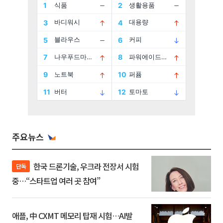
주요뉴스
한국 드론기술, 우크라 전장서 시험
단독
중…“스타트업 여러 곳 참여”
애플, 中 CXMT 메모리 탑재 시험…AI발