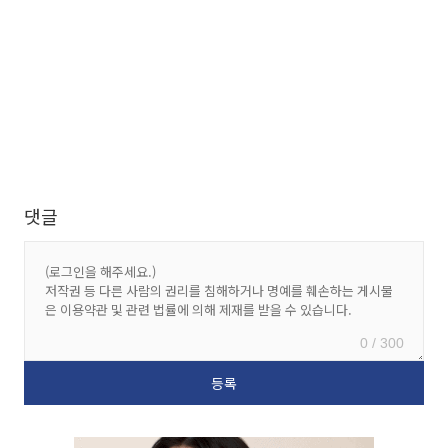
댓글
0 / 300