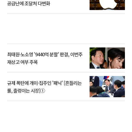
공급난에 조달처 다변화
최태원·노소영 '9440억 분할' 판결, 이번주
재상고 여부 주목
규제 폭탄에 개미·집주인 '패닉' [흔들리는
룰, 출렁이는 시장]①