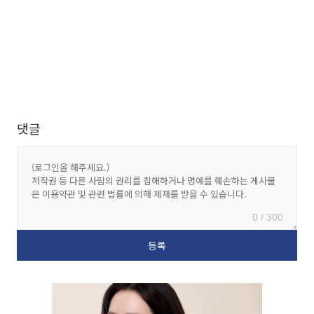
댓글
0 / 300