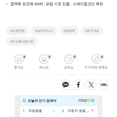
블랙록 토큰화 MMF, 유럽 시장 진출∙∙∙스테이블코인 확장
#삼성전자
#SK하이닉스
#현대차
#흥구석유
#두산에너빌리티
0
0
0
0
좋아요
화나요
슬퍼요
추가취재 원해요