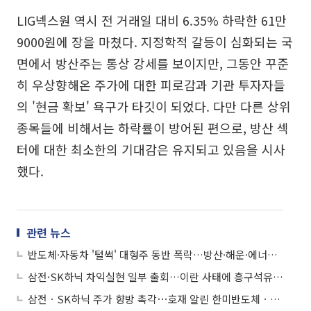
LIG넥스원 역시 전 거래일 대비 6.35% 하락한 61만
9000원에 장을 마쳤다. 지정학적 갈등이 심화되는 국
면에서 방산주는 통상 강세를 보이지만, 그동안 꾸준
히 우상향해온 주가에 대한 피로감과 기관 투자자들
의 '현금 확보' 욕구가 타깃이 되었다. 다만 다른 상위
종목들에 비해서는 하락률이 방어된 편으로, 방산 섹
터에 대한 최소한의 기대감은 유지되고 있음을 시사
했다.
관련 뉴스
반도체·자동차 '털썩' 대형주 동반 폭락…방산·해운·에너지 '나홀로 질주'
삼전·SK하닉 차익실현 일부 출회…이란 사태에 흥구석유 관심↑
삼전ㆍSK하닉 주가 향방 촉각⋯호재 알린 한미반도체ㆍ삼천당제약 관심↑