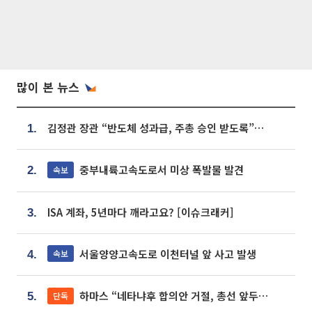
많이 본 뉴스
김정관 장관 “반도체 성과급, 주총 승인 받도록”…상법·자본시장법 개정 시사
1.
중부내륙고속도로서 미상 폭발물 발견
속보
2.
ISA 계좌, 5년마다 깨라고요? [이슈크래커]
3.
서울양양고속도로 이천터널 앞 사고 발생
속보
4.
하마스 “네타냐후 합의안 거절, 총선 앞두고 시간 끌기”
단독
5.