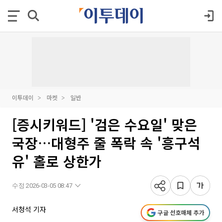
이투데이
마켓
일반
[증시키워드] '검은 수요일' 맞은
국장…대형주 줄 폭락 속 '흥구석
유' 홀로 상한가
수정 2026-03-05 08:47
서청석 기자
구글 선호매체 추가