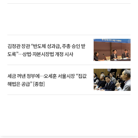
김정관 장관 “반도체 성과급, 주총 승인 받
도록”…상법·자본시장법 개정 시사
세금 꺼낸 정부에…오세훈 서울시장 “집값
해법은 공급” [종합]