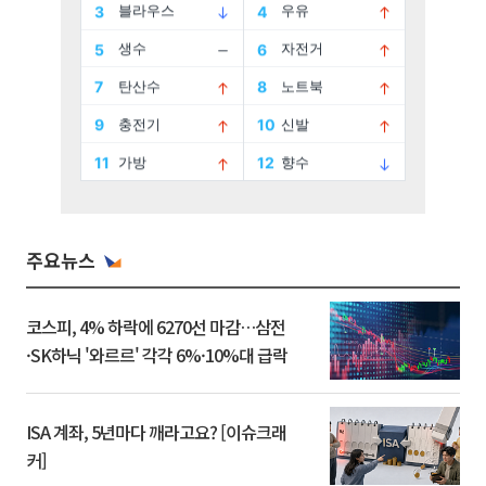
주요뉴스
코스피, 4% 하락에 6270선 마감…삼전
·SK하닉 '와르르' 각각 6%·10%대 급락
ISA 계좌, 5년마다 깨라고요? [이슈크래
커]