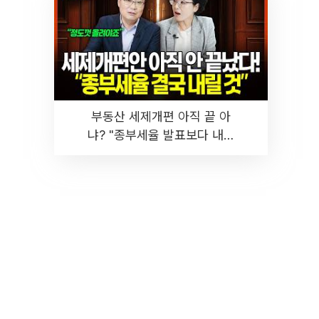
부동산 세제개편 아직 끝 아
냐? "종부세율 발표보다 내릴
것" 장기거주·양도세 전망 I 집
땅지성 I 김인만, 진미윤