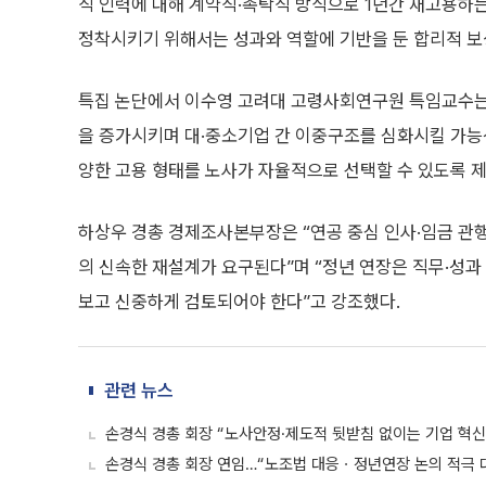
직 인력에 대해 계약직·촉탁직 방식으로 1년간 재고용하
정착시키기 위해서는 성과와 역할에 기반을 둔 합리적 보
특집 논단에서 이수영 고려대 고령사회연구원 특임교수는
을 증가시키며 대·중소기업 간 이중구조를 심화시킬 가능성이
양한 고용 형태를 노사가 자율적으로 선택할 수 있도록 
하상우 경총 경제조사본부장은 “연공 중심 인사·임금 관행
의 신속한 재설계가 요구된다”며 “정년 연장은 직무·성과
보고 신중하게 검토되어야 한다”고 강조했다.
관련 뉴스
손경식 경총 회장 “노사안정·제도적 뒷받침 없이는 기업 혁신
손경식 경총 회장 연임…“노조법 대응ㆍ정년연장 논의 적극 