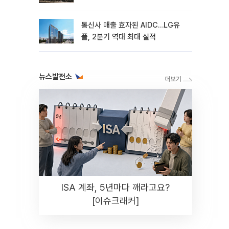
통신사 매출 효자된 AIDC…LG유
플, 2분기 역대 최대 실적
뉴스발전소
ISA 계좌, 5년마다 깨라고요?
[이슈크래커]