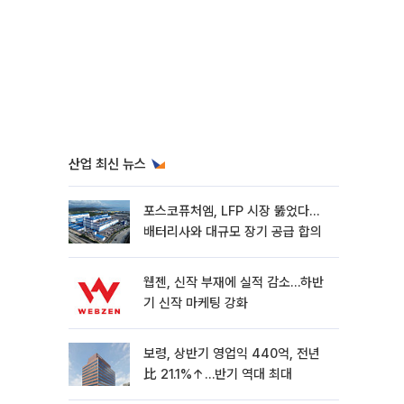
산업 최신 뉴스
포스코퓨처엠, LFP 시장 뚫었다…
배터리사와 대규모 장기 공급 합의
웹젠, 신작 부재에 실적 감소…하반
기 신작 마케팅 강화
보령, 상반기 영업익 440억, 전년
比 21.1%↑…반기 역대 최대