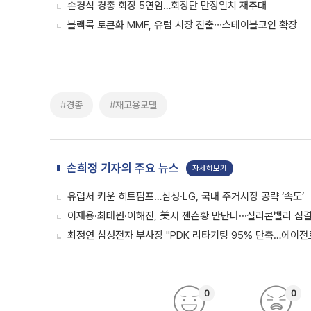
손경식 경총 회장 5연임…회장단 만장일치 재추대
블랙록 토큰화 MMF, 유럽 시장 진출∙∙∙스테이블코인 확장
#경총
#재고용모델
손희정 기자의 주요 뉴스
자세히보기
유럽서 키운 히트펌프…삼성·LG, 국내 주거시장 공략 ‘속도’
이재용·최태원·이해진, 美서 젠슨황 만난다⋯실리콘밸리 집결
최정연 삼성전자 부사장 "PDK 리타기팅 95% 단축…에이전트
0
0