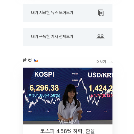
내가 저장한 뉴스 모아보기
내가 구독한 기자 전체보기
한 컷
코스피 4.58% 하락, 환율