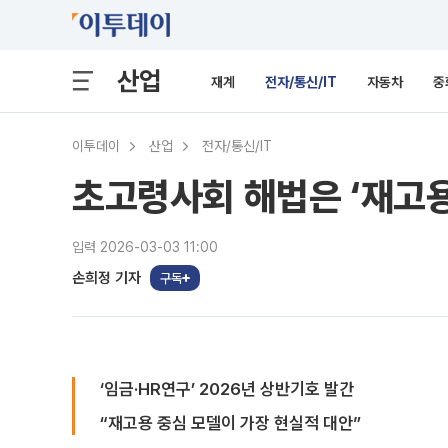
산업
재계
전자/통신/IT
자동차
중
이투데이
산업
전자/통신/IT
초고령사회 해법은 ‘재고용
입력 2026-03-03 11:00
손희정 기자
구독
‘임금·HR연구’ 2026년 상반기호 발간
“재고용 중심 모델이 가장 현실적 대안”