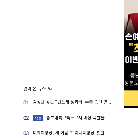
많이 본 뉴스
김정관 장관 “반도체 성과급, 주총 승인 받도록”…상법·자본시장법 개정 시사
01
중부내륙고속도로서 미상 폭발물 발견
02
속보
티웨이항공, 새 이름 '트리니티항공' 첫발…SSC 전략 본격화
03