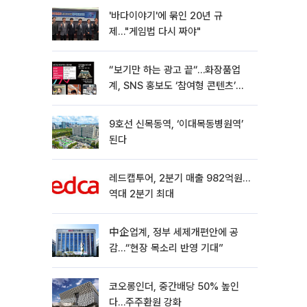
'바다이야기'에 묶인 20년 규
제…"게임법 다시 짜야"
“보기만 하는 광고 끝“…화장품업
계, SNS 홍보도 ‘참여형 콘텐츠’로
변모[K뷰티 라방戰]
9호선 신목동역, ‘이대목동병원역’
된다
레드캡투어, 2분기 매출 982억원…
역대 2분기 최대
中企업계, 정부 세제개편안에 공
감…“현장 목소리 반영 기대”
코오롱인더, 중간배당 50% 높인
다…주주환원 강화