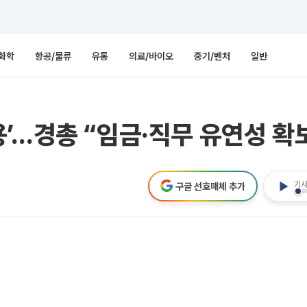
화학
항공/물류
유통
의료/바이오
중기/벤처
일반
’…경총 “임금·직무 유연성 확
기사
구글 선호매체 추가