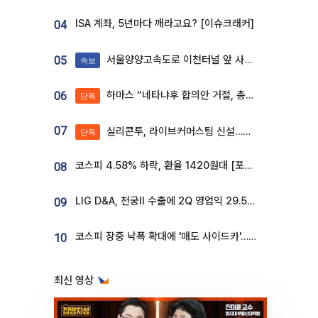
ISA 계좌, 5년마다 깨라고요? [이슈크래커]
04
서울양양고속도로 이천터널 앞 사고 발생
05
속보
하마스 “네타냐후 합의안 거절, 총선 앞두고 시간 끌기”
06
단독
07
실리콘투, 라이브커머스팀 신설…K뷰티 ‘글로벌 판매망’ 확대[K뷰티 라방戰]
단독
코스피 4.58% 하락, 환율 1420원대 [포토]
08
LIG D&A, 천궁Ⅱ 수출에 2Q 영업익 29.5%↑…수주잔고 24.6조 [종합]
09
코스피 장중 낙폭 확대에 '매도 사이드카'…외인 2.8조'팔자'· 개인 3.1조 '사자'
10
최신 영상