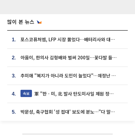
많이 본 뉴스
포스코퓨처엠, LFP 시장 뚫었다…배터리사와 대규모 장기 공급 합의
1.
아옳이, 한의사 김형배와 벌써 200일⋯꽃다발 들고 "프러포즈 아냐"
2.
추미애 "복지가 아니라 도민이 늘었다"…재정난 책임론 정면돌파
3.
軍 "한ㆍ미, 北 발사 탄도미사일 제원 정밀분석 중"
속보
4.
박문성, 축구협회 '성 접대' 보도에 분노…"다 말아먹으려고 작정했나"
5.