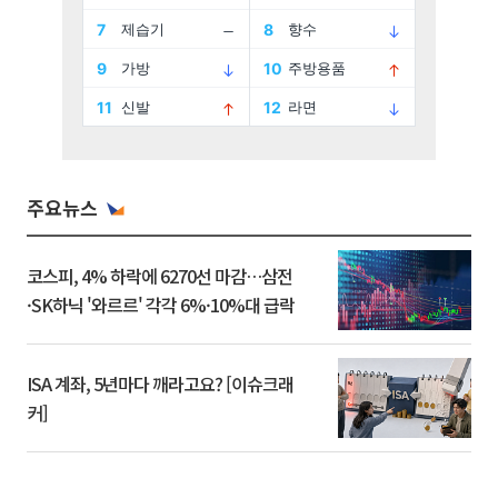
주요뉴스
코스피, 4% 하락에 6270선 마감…삼전
·SK하닉 '와르르' 각각 6%·10%대 급락
ISA 계좌, 5년마다 깨라고요? [이슈크래
커]