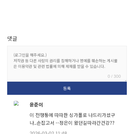
댓글
0 / 300
윤준이
이 전쟁통에 따따한 싱가폴로 나드리가셨구
나..손잡고서 --정은이 왔던길따라간건강??
2026-03-02 11:48