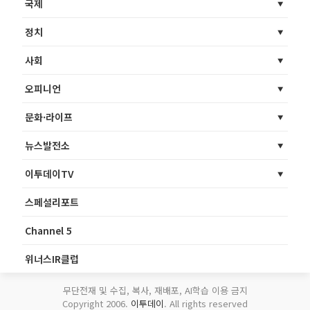
국제
정치
사회
오피니언
문화·라이프
뉴스발전소
이투데이TV
스페셜리포트
Channel 5
위너스IR클럽
무단전재 및 수집, 복사, 재배포, AI학습 이용 금지
Copyright 2006.
이투데이
. All rights reserved