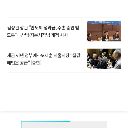
김정관 장관 “반도체 성과급, 주총 승인 받
도록”…상법·자본시장법 개정 시사
세금 꺼낸 정부에…오세훈 서울시장 “집값
해법은 공급” [종합]