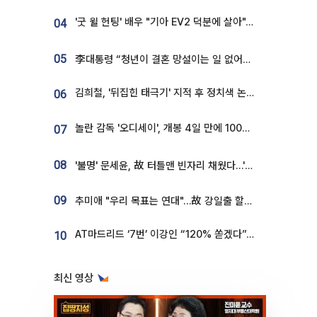
'굿 윌 헌팅' 배우 "기아 EV2 덕분에 살아"…교통사고 후 안전성 극찬
04
05
李대통령 “청년이 결혼 망설이는 일 없어야...제도상 불이익 조사”
김희철, '뒤집힌 태극기' 지적 후 정치색 논란…"좌우 떠나 우리나라 국기"
06
놀란 감독 '오디세이', 개봉 4일 만에 100만 돌파⋯'왕사남' 보다 빠르다
07
08
'불명' 문세윤, 故 터틀맨 빈자리 채웠다…'거북이' 눈물의 최종 우승
09
추미애 "우리 목표는 연대"…故 강일출 할머니 흉상 제막
AT마드리드 ‘7번’ 이강인 “120% 쏟겠다”⋯시메오네 감독 “필요한 선수”
10
최신 영상