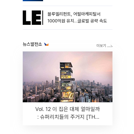
블루엘리펀트, 어펄마캐피탈서
1000억원 유치…글로벌 공략 속도
뉴스발전소
Vol. 12 이 집은 대체 얼마일까
: 슈퍼리치들의 주거지 [THE
RARE]