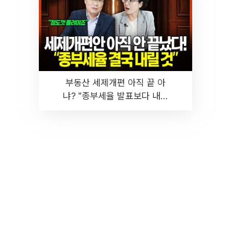
부동산 세제개편 아직 끝 아
냐? "종부세율 발표보다 내릴
것" 장기거주·양도세 전망 I 집
땅지성 I 김인만, 진미윤