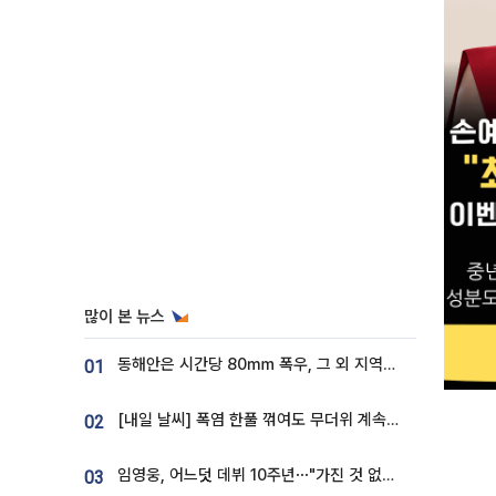
많이 본 뉴스
동해안은 시간당 80㎜ 폭우, 그 외 지역은 폭염…‘극과 극 날씨’
01
[내일 날씨] 폭염 한풀 꺾여도 무더위 계속⋯동해안 이틀 연속 비
02
임영웅, 어느덧 데뷔 10주년⋯"가진 것 없던 시절, 내 앞엔 20명의 팬뿐"
03