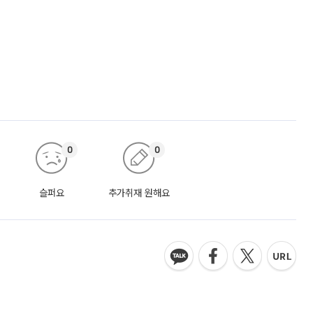
0
0
슬퍼요
추가취재 원해요