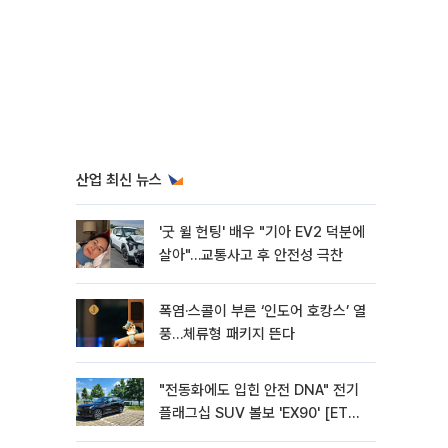
산업 최신 뉴스
'굿 윌 헌팅' 배우 "기아 EV2 덕분에
살아"…교통사고 후 안전성 극찬
폭염·스콜이 부른 ‘인도어 호캉스’ 열
풍…체류형 패키지 뜬다
"전동화에도 입힌 안전 DNA" 전기
플래그십 SUV 볼보 'EX90' [ET의
모빌리티]