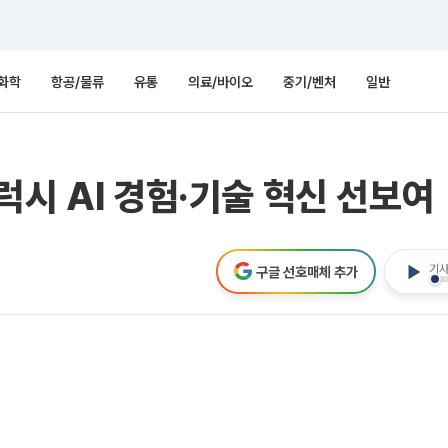
화학
항공/물류
유통
의료/바이오
중기/벤처
일반
럭시 AI 경험·기술 혁신 선보여
기사
구글 선호매체 추가