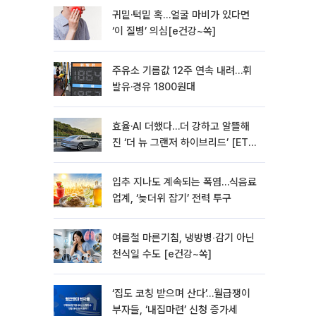
귀밑·턱밑 혹…얼굴 마비가 있다면
‘이 질병’ 의심[e건강~쏙]
주유소 기름값 12주 연속 내려…휘
발유·경유 1800원대
효율·AI 더했다…더 강하고 알뜰해
진 ‘더 뉴 그랜저 하이브리드’ [ET의
모빌리티]
입추 지나도 계속되는 폭염…식음료
업계, ‘늦더위 잡기’ 전력 투구
여름철 마른기침, 냉방병‧감기 아닌
천식일 수도 [e건강~쏙]
‘집도 코칭 받으며 산다’…월급쟁이
부자들, ‘내집마련’ 신청 증가세