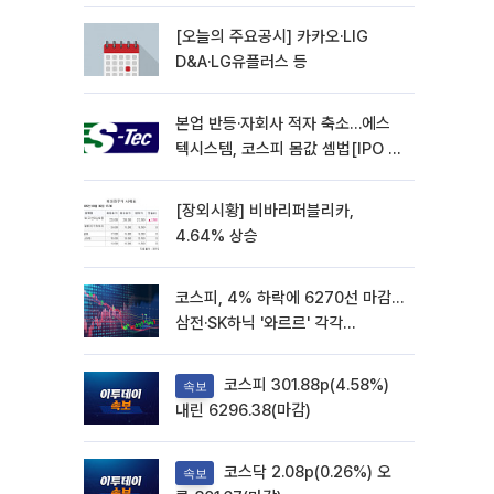
재개
[오늘의 주요공시] 카카오·LIG
D&A·LG유플러스 등
본업 반등·자회사 적자 축소…에스
텍시스템, 코스피 몸값 셈법[IPO 엑
스레이]
[장외시황] 비바리퍼블리카,
4.64% 상승
코스피, 4% 하락에 6270선 마감…
삼전·SK하닉 '와르르' 각각
6%·10%대 급락
코스피 301.88p(4.58%)
속보
내린 6296.38(마감)
코스닥 2.08p(0.26%) 오
속보