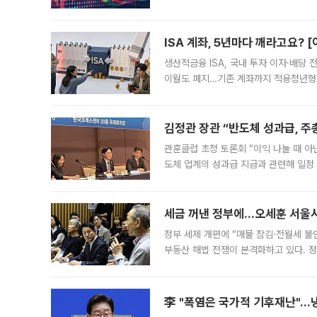
1.81% 내린 6478.75에 출발한 코
다. 이날 오전
ISA 계좌, 5년마다 깨라고요? 
생산적금융 ISA, 국내 투자 이자·배당
이월도 폐지…기존 계좌까지 적용청년형 
는 5년마다 계좌를 해지하라는 건가요?”
편을
김정관 장관 “반도체 성과급, 
관훈클럽 초청 토론회 “이익 나눌 때 아
도체 업계의 성과급 지급과 관련해 일정
최근 상법·자본시장법 개정으로 기업 지
세금 꺼낸 정부에…오세훈 서울시장
정부 세제 개편에 “매물 잠김·전월세 불
부동산 해법 전쟁이 본격화하고 있다. 
드를 꺼내자 서울시는 전·월세 부담만 
李 "폭염은 국가적 기후재난"…냉