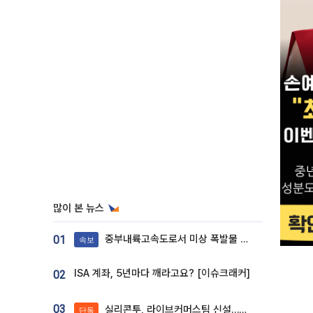
많이 본 뉴스
중부내륙고속도로서 미상 폭발물 발견
01
속보
ISA 계좌, 5년마다 깨라고요? [이슈크래커]
02
03
실리콘투, 라이브커머스팀 신설…K뷰티 ‘글로벌 판매망’ 확대[K뷰티 라방戰]
단독