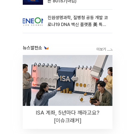
른 801.67(마감)
진원생명과학, 질병청 공동 개발 코
로나19 DNA 백신 플랫폼 美 특허
확보
뉴스발전소
ISA 계좌, 5년마다 깨라고요?
[이슈크래커]