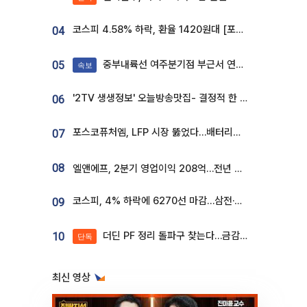
코스피 4.58% 하락, 환율 1420원대 [포토]
04
중부내륙선 여주분기점 부근서 연이은 추돌사고 발생
05
속보
'2TV 생생정보' 오늘방송맛집- 결정적 한 수, 3종 메밀면! 메밀 소바 맛집 '의○○○○'
06
포스코퓨처엠, LFP 시장 뚫었다…배터리사와 대규모 장기 공급 합의
07
08
엘앤에프, 2분기 영업이익 208억…전년 比 흑자전환
코스피, 4% 하락에 6270선 마감…삼전·SK하닉 '와르르' 각각 6%·10%대 급락
09
더딘 PF 정리 돌파구 찾는다…금감원, 1년 반 만에 매각설명회 재개
10
단독
최신 영상