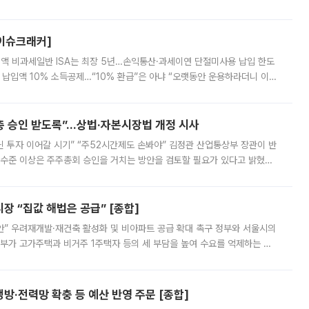
스피는 장중 한때 6550.94까지 오르기도 했으나 6238.32까지 밀리기도 했
[이슈크래커]
 전액 비과세일반 ISA는 최장 5년…손익통산·과세이연 단절미사용 납입 한도
납입액 10% 소득공제…“10% 환급”은 아냐 “오랫동안 운용하라더니 이제
 ‘만능 절세 통장’으로 불리는 개인종합자산관리계좌(ISA)가 두 갈래로 개
주총 승인 받도록”…상법·자본시장법 개정 시사
닌 투자 이어갈 시기” “주52시간제도 손봐야” 김정관 산업통상부 장관이 반
 수준 이상은 주주총회 승인을 거치는 방안을 검토할 필요가 있다고 밝혔다.
배구조와 주주권 강화 논의가 이어지는 가운데, 핵심 연구인력에 대한
 “집값 해법은 공급” [종합]
안” 우려재개발·재건축 활성화 및 비아파트 공급 확대 촉구 정부와 서울시의
정부가 고가주택과 비거주 1주택자 등의 세 부담을 높여 수요를 억제하는 카
키울 것이라며 세금이 아닌 공급이 근본적인 처방이라고 전면 반박했다.
방·전력망 확충 등 예산 반영 주문 [종합]