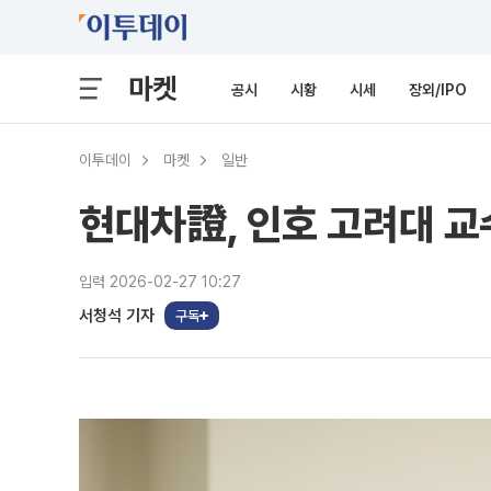
마켓
공시
시황
시세
장외/IPO
이투데이
마켓
일반
현대차證, 인호 고려대 교
입력 2026-02-27 10:27
서청석 기자
구독