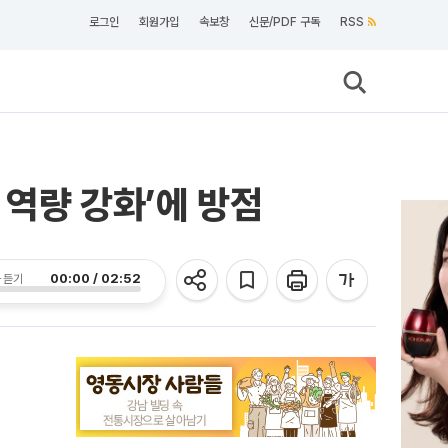
로그인
회원가입
속보창
신문/PDF 구독
RSS
 역량 강화’에 방점
00:00 / 02:52
 듣기