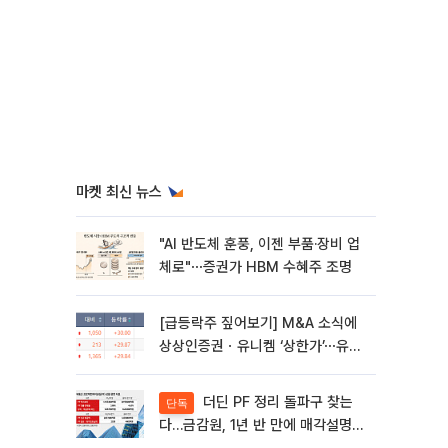
마켓 최신 뉴스
"AI 반도체 훈풍, 이젠 부품·장비 업
체로"⋯증권가 HBM 수혜주 조명
[급등락주 짚어보기] M&A 소식에
상상인증권ㆍ유니켐 ‘상한가’⋯유증
제동 걸린 SK디앤디↑
더딘 PF 정리 돌파구 찾는
단독
다…금감원, 1년 반 만에 매각설명회