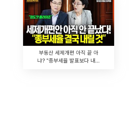
부동산 세제개편 아직 끝 아
냐? "종부세율 발표보다 내릴
것" 장기거주·양도세 전망 I 집
땅지성 I 김인만, 진미윤