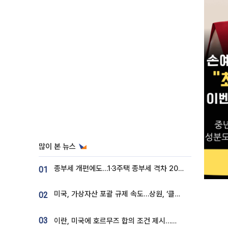
많이 본 뉴스
종부세 개편에도…1·3주택 종부세 격차 2028년부터 확대
01
미국, 가상자산 포괄 규제 속도…상원, ‘클래리티법’ 9월 절차투표 추진
02
03
이란, 미국에 호르무즈 합의 조건 제시…美 “경기 아직 안 끝나” [종합]