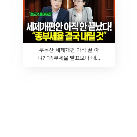
부동산 세제개편 아직 끝 아
냐? "종부세율 발표보다 내릴
것" 장기거주·양도세 전망 I 집
땅지성 I 김인만, 진미윤