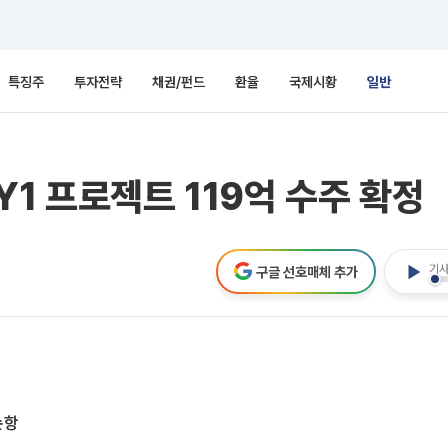
특징주
투자전략
채권/펀드
환율
국제시황
일반
1 프로젝트 119억 수주 확정
기사
구글 선호매체 추가
순항