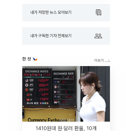
내가 저장한 뉴스 모아보기
내가 구독한 기자 전체보기
한 컷
1410원대 원·달러 환율, 10개