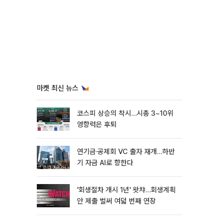
마켓 최신 뉴스
코스피 상승의 착시…시총 3~10위
영향력은 후퇴
연기금·공제회 VC 출자 재개…하반
기 자금 AI로 향한다
'회생절차 개시 1년' 왓챠…회생계획
안 제출 벌써 여덟 번째 연장