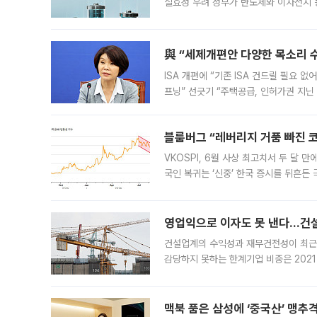
실효성 우려 정부가 반도체와 이차전지 
법(IRA)’으로 불리는 국내생산세액공제
與 “세제개편안 다양한 목소리 
ISA 개편에 “기존 ISA 건드릴 필요 
프닝” 선긋기 “주택공급, 인허가권 지닌
견을 수렴해 당정과 개편안에 대한 조율
블룸버그 “레버리지 거품 빠진 코
VKOSPI, 6월 사상 최고치서 두 달
국인 복귀는 ‘신중’ 한국 증시를 뒤흔
했다. 대규모 반대매매로 레버리지 투자
영업익으로 이자도 못 낸다…건설 
건설업계의 수익성과 재무건전성이 최근
감당하지 못하는 한계기업 비중은 2021
이낸싱(PF) 부담이 집중된 건축 부문의
경영
맥북 품은 삼성에 ‘중국산’ 맹추