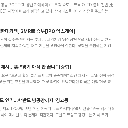
 공급 BOE·TCL 생산 확대하며 中 추격 속도 노트북 OLED 출하 전년 比
ED) 시장이 빠르게 성장하고 있다. 삼성디스플레이가 시장을 주도하는 가
 확대에 나서면서 노트북 OLED 시장을 둘러싼 경쟁이 치열해지고 있다. 9
한메카텍, SMR로 승부[IPO 엑스레이]
 문턱이 갈수록 높아지는 추세다. 과거처럼 ‘성장성’만으로 시장 선택을 받던
 실체와 지속 가능한 재무 기반을 냉정하게 살핀다. 상장을 추진하는 기업들
를 입증해야 하는 시험대에 섰다. 본지는 상장을 앞둔 기업의 기술 경쟁
제시…美 “경기 아직 안 끝나” [종합]
 요구 “오만과 합의 별개로 미국이 충족해야” 조건 제시 전 UAE 선박 공격
방을 위한 조건을 제시했다. 협상 타결이 임박했다던 미국은 아직 협상 중이
현지시간) 모하마드 바게르 졸가드르 이란 최고국가안보회의 사무총장은 타
품도 연기…한반도 방공망까지 ‘경고등’
은 재고 1700발 미만 함선·항공기 등도 아시아·유럽서 반출 “중국·러시아 의
미국이 미사일 부족 문제에 직면했다. 도널드 트럼프 행정부는 자국 무기 공
 국가들로 향하던 납품마저 연기되고 있는 것으로 전해졌다. 전문가가 중국