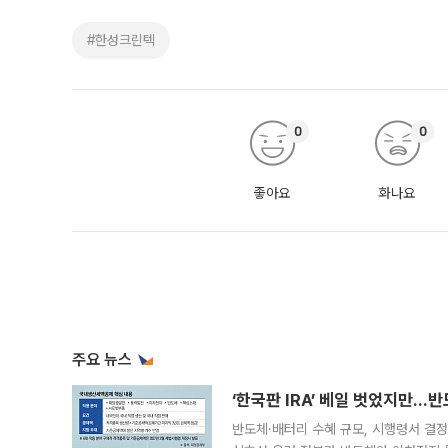
#한성크린텍
0
0
좋아요
화나요
주요 뉴스
‘한국판 IRA’ 베일 벗었지만…
반도체·배터리 수혜 규모, 시행령서 결정