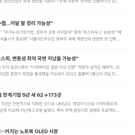
등 첨단산업의 국내 생산을 지원하기 위해 이른바 ‘한국판 인플레이션 감축
를 신설했지만, 업계에서는 세부 지원 대상에 따라 정책 효과가 크게 달라
수렴…이달 말 정리 가능성”
없어” “주가누르기방지법, 정부가 조정 가닥잡아” 황희 ‘버스하우스’ 논란에 “해
 서울시가 중요해” 더불어민주당은 정부의 세제 개편안과 관련한 당 안팎 의
에 나서겠다고 예고했다. 민주당은 8월 말 당정 조율을 거친 개편안이
스피, 변동성 최악 국면 지났을 가능성”
 만에 최저 모건스탠리 “디레버리징 절반 이상 진행” 저평가·실적은 매력적…외
든 극심한 혼란이 정점을 통과했을 가능성이 있다고 블룸버그통신이 9일 진단
가 상당 부분 정리된 데다 금융당국의 규제 강화로 고위험 상품 거래도 급감
한계기업 5년 새 62→173곳
 5년간 전반적으로 악화한 것으로 나타났다. 영업이익으로 이자비용조차
년과 비교해 지난해 2.8배 늘었다. 특히 주택·분양시장 침체와 프로젝트파
 악화가 두드러졌다. 9일 한국건설산업연구원은 ‘2025년 건설업 외감기업
격⋯커지는 노트북 OLED 시장