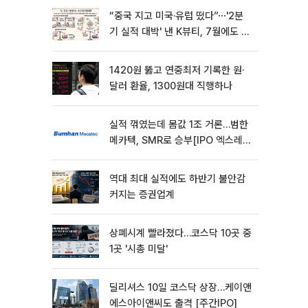
“중국 지고 미국·유럽 떴다”⋯'2분
기 실적 대박' 낸 K뷰티, 7월에도 질
주
1420원 뚫고 연중최저 기록한 원·
달러 환율, 1300원대 직행하나
실적 꺾였는데 몸값 1조 거론…범한
메카텍, SMR로 승부[IPO 엑스레
이]
역대 최대 실적에도 하반기 불안감
커지는 증권업계
상폐시계 빨라졌다…코스닥 10곳 중
1곳 '시총 미달'
딜리셔스 10일 코스닥 상장…케이앤
에스아이앤씨도 출격 [주간IPO]