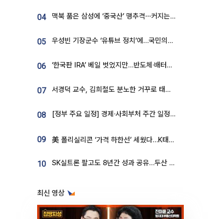
맥북 품은 삼성에 ‘중국산’ 맹추격⋯커지는 노트북 OLED 시장
04
우성빈 기장군수 ‘유튜브 정치’에…국민의힘 군의원들 집단 반발
05
‘한국판 IRA’ 베일 벗었지만…반도체·배터리 업계 “시행령이 관건”
06
서경덕 교수, 김희철도 분노한 거꾸로 태극기⋯"엉터리는 아냐, 아쉬울 뿐"
07
[정부 주요 일정] 경제·사회부처 주간 일정 (8월 10일 ~ 8월 14일)
08
09
美 폴리실리콘 ‘가격 하한선’ 세웠다…K태양광 수혜 기대
SK실트론 팔고도 8년간 성과 공유…두산 인수대금 2.3조가 끝 아냐
10
최신 영상