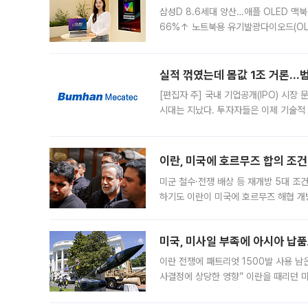
삼성D 8.6세대 양산…애플 OLED 맥북
66%↑ 노트북용 유기발광다이오드(OL
운데 중국 BOE와 TCL CSOT도 생산
일 업계에 따르면 삼성
실적 꺾였는데 몸값 1조 거론…범
[편집자 주] 국내 기업공개(IPO) 시장
시대는 지났다. 투자자들은 이제 기술적
은 거시경제 불확실성 속에 실적과 성과
이란, 미국에 호르무즈 합의 조건 
미군 철수·전쟁 배상 등 재개방 5대 조건
하기도 이란이 미국에 호르무즈 해협 개
라며 조심스러운 반응을 보였다. 8일(
미국, 미사일 부족에 아시아 납
이란 전쟁에 패트리엇 1500발 사용 남
사결정에 상당한 영향” 이란을 때리던 
급에 문제가 없다고 해명했지만, 아시아