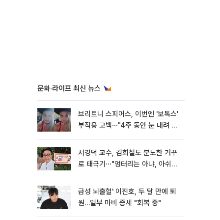
문화·라이프 최신 뉴스
브리트니 스피어스, 이번엔 '보톡스'
부작용 고백⋯"4주 동안 눈 내려 앉
아"
서경덕 교수, 김희철도 분노한 거꾸
로 태극기⋯"엉터리는 아냐, 아쉬울
뿐"
급성 뇌출혈' 이진호, 두 달 만에 퇴
원…일부 마비 증세 "회복 중"