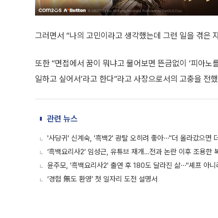
그러면서 “나의 고민이라고 생각했는데 그런 일을 겪은 
또한 “면접에서 꿈이 뭐냐고 물어보면 뜬금없이 ‘피아노를 
일하고 싶어서’라고 한다”라고 사장으로서의 고충을 전했
관련 뉴스
'사당귀' 신계숙, '흑백2' 광탈 오히려 좋아⋯"더 올라갔으면 
‘흑백요리사2’ 임성근, 유튜브 재개…전과 논란 이후 조용한 
윤주모, '흑백요리사2' 출연 후 180도 달라진 삶⋯"셰프 아
‘경험 無도 환영’ 첫 일자리 도전 설명서