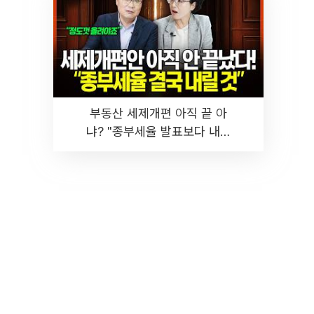
부동산 세제개편 아직 끝 아
냐? "종부세율 발표보다 내릴
것" 장기거주·양도세 전망 I 집
땅지성 I 김인만, 진미윤