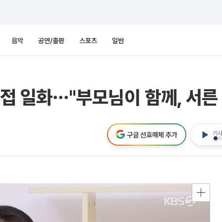
음악
공연/출판
스포츠
일반
면접 일화⋯"부모님이 함께, 서른
기사
구글 선호매체 추가