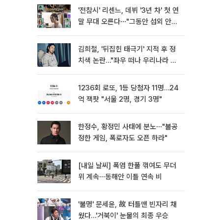
'전참시' 리센느, 데뷔 '3년 차' 첫 연
말 무대 오른다⋯"그동안 섭외 안
와"
김희철, '뒤집힌 태극기' 지적 후 정
치색 논란…"좌우 떠나 우리나라 국
기"
1236회 로또, 1등 당첨자 11명…24
억 잭팟 "서울 2명, 경기 3명"
한정수, 황정민 사태에 분노⋯"불공
정한 게임, 폭로자도 오픈 하라"
[내일 날씨] 폭염 한풀 꺾여도 무더
위 계속⋯동해안 이틀 연속 비
'불명' 문세윤, 故 터틀맨 빈자리 채
웠다…'거북이' 눈물의 최종 우승