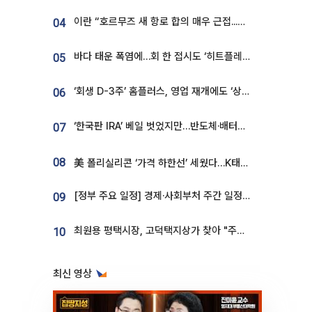
이란 “호르무즈 새 항로 합의 매우 근접...미국 배상 먼저”
04
바다 태운 폭염에…회 한 접시도 ‘히트플레이션’
05
‘회생 D-3주’ 홈플러스, 영업 재개에도 ‘상품 공급망’ 복구가 생존 관건
06
‘한국판 IRA’ 베일 벗었지만…반도체·배터리 업계 “시행령이 관건”
07
08
美 폴리실리콘 ‘가격 하한선’ 세웠다…K태양광 수혜 기대
[정부 주요 일정] 경제·사회부처 주간 일정 (8월 10일 ~ 8월 14일)
09
최원용 평택시장, 고덕택지상가 찾아 "주차 답, 현장에 있다"
10
최신 영상