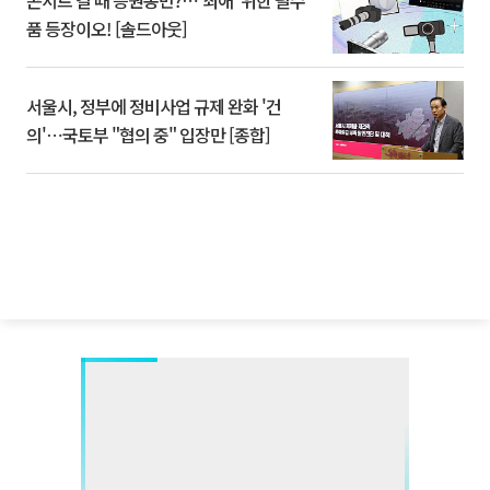
콘서트 갈 때 응원봉만?⋯'최애' 위한 필수
품 등장이오! [솔드아웃]
서울시, 정부에 정비사업 규제 완화 '건
의'⋯국토부 "협의 중" 입장만 [종합]