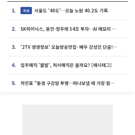
서울도 '40도'…오늘 노원 40.2도 기록
속보
1.
SK하이닉스, 용인·청주에 54조 투자…AI 메모리 생산기지 키운다
2.
'2TV 생생정보' 오늘방송맛집- 배우 강성진 단골! 쌀국수ㆍ푸팟퐁 커리 맛집 '블○○○'
3.
입추매직 '불발', 처서매직은 올까요? [해시태그]
4.
차인표 "동생 구강암 투병…떠나보낼 때 가장 힘들었다”
5.