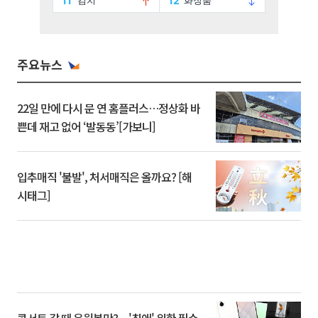
주요뉴스
22일 만에 다시 문 연 홈플러스…정상화 바
쁜데 재고 없어 ‘발동동’[가보니]
입추매직 '불발', 처서매직은 올까요? [해
시태그]