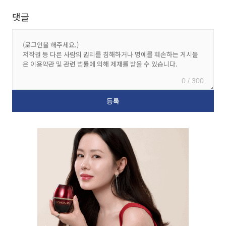
댓글
0 / 300