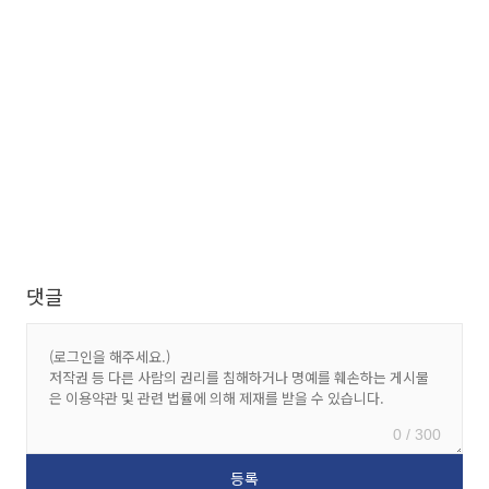
댓글
0 / 300