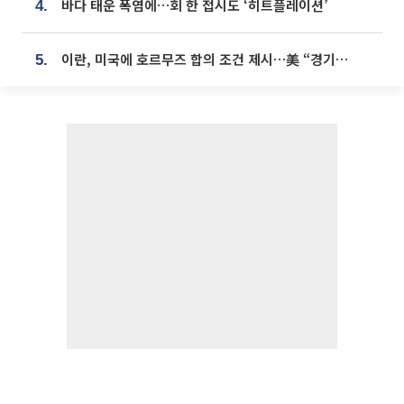
바다 태운 폭염에…회 한 접시도 ‘히트플레이션’
4.
이란, 미국에 호르무즈 합의 조건 제시…美 “경기 아직 안 끝나” [종합]
5.