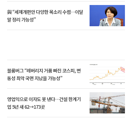
與 “세제개편안 다양한 목소리 수렴…이달
말 정리 가능성”
블룸버그 “레버리지 거품 빠진 코스피, 변
동성 최악 국면 지났을 가능성”
영업익으로 이자도 못 낸다…건설 한계기
업 5년 새 62→173곳