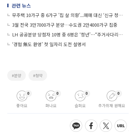
관련 뉴스
무주택 10가구 중 6가구 '집 살 의향'...매매 대신 ‘신규 청약’ 선호
3월 전국 3만7000가구 분양…수도권 2만4000가구 집중
LH 공공분양 당첨자 10명 중 6명은 ‘청년’⋯“주거사다리 역할 톡톡”
‘경험 無도 환영’ 첫 일자리 도전 설명서
#분양
#청약
0
0
0
0
좋아요
화나요
슬퍼요
추가취재 원해요