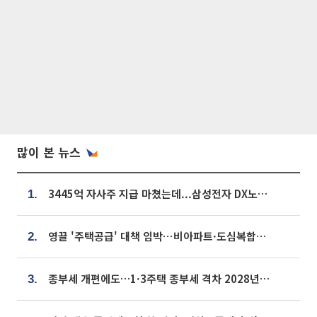
많이 본 뉴스
3445억 자사주 지급 마쳤는데...삼성전자 DX노조, 뒤늦은 '떼쓰기 집회'
1.
영끌 '주택공급' 대책 임박⋯비아파트·도심복합까지 총동원
2.
종부세 개편에도…1·3주택 종부세 격차 2028년부터 확대
3.