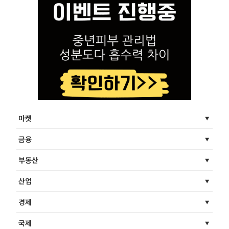
마켓
금융
부동산
산업
경제
국제