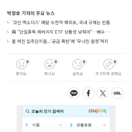
박정호 기자의 주요 뉴스
'코인 엑소더스' 매달 수천억 해외로, 국내 규제는 빈틈
與 "단일종목 레버리지 ETF 상품성 낮춰야"…배수 조정안도 거론
불 꺼진 입주단지들...‘공급 폭탄’에 ‘무너진 원청’까지
0
0
0
0
좋아요
화나요
슬퍼요
추가취재 원해요