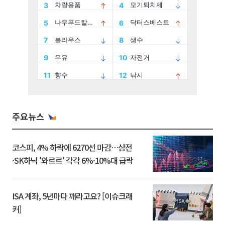
주요뉴스
코스피, 4% 하락에 6270선 마감…삼전
·SK하닉 '와르르' 각각 6%·10%대 급락
ISA 계좌, 5년마다 깨라고요? [이슈크래
커]