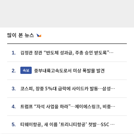
많이 본 뉴스
김정관 장관 “반도체 성과급, 주총 승인 받도록”…상법·자본시장법 개정 시사
1.
중부내륙고속도로서 미상 폭발물 발견
속보
2.
코스피, 장중 5%대 급락에 사이드카 발동…삼성·SK 동반 폭락
3.
트럼프 “자석 사업을 하라”…제이에스링크, 비중국 영구자석 공급망 구축 속도
4.
티웨이항공, 새 이름 '트리니티항공' 첫발…SSC 전략 본격화
5.