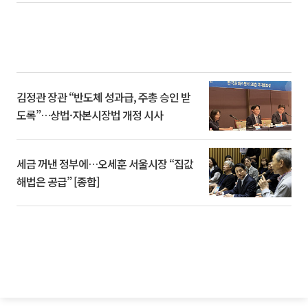
김정관 장관 “반도체 성과급, 주총 승인 받
도록”…상법·자본시장법 개정 시사
세금 꺼낸 정부에…오세훈 서울시장 “집값
해법은 공급” [종합]