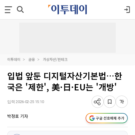
이투데이
금융
가상자산/핀테크
입법 앞둔 디지털자산기본법…한
국은 '제한', 美·日·EU는 '개방'
입력 2026-02-25 15:10
박정호 기자
구글 선호매체 추가