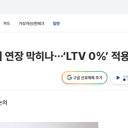
카드
가상자산/핀테크
일반
 연장 막히나⋯‘LTV 0%’ 적
기사
구글 선호매체 추가
논의