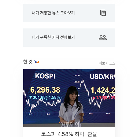
내가 저장한 뉴스 모아보기
내가 구독한 기자 전체보기
한 컷
코스피 4.58% 하락, 환율