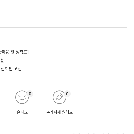
소금융 첫 성적표]
대출
자산재편 고심’
0
0
슬퍼요
추가취재 원해요