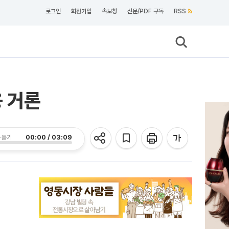
로그인
회원가입
속보창
신문/PDF 구독
RSS
용 거론
00:00 / 03:09
 듣기