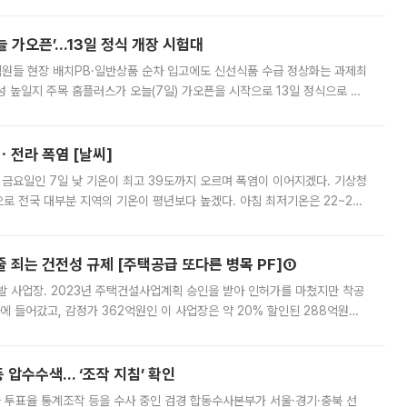
 부족과 디자인 정체성 논란에 휩싸였던 만큼, 사업 선정 과정과 결과물에
 가오픈’...13일 정식 개장 시험대
.직원들 현장 배치PB·일반상품 순차 입고에도 신선식품 수급 정상화는 과제최
 높일지 주목 홈플러스가 오늘(7일) 가오픈을 시작으로 13일 정식으로 재
직원들이 현장 배치되고, PB 상품과 함께 일반 상품 납품도 순차적으로 진행
ㆍ전라 폭염 [날씨]
 금요일인 7일 낮 기온이 최고 39도까지 오르며 폭염이 이어지겠다. 기상청
로 전국 대부분 지역의 기온이 평년보다 높겠다. 아침 최저기온은 22~27
 대부분 지역에 폭염특보가 발효된 가운데 최고체감온도는 35도 안팎까지 올라
줄 죄는 건전성 규제 [주택공급 또다른 병목 PF]①
발 사업장. 2023년 주택건설사업계획 승인을 받아 인허가를 마쳤지만 착공
에 들어갔고, 감정가 362억원인 이 사업장은 약 20% 할인된 288억원에
 현재는 4차 공매를 위한 조건 협의가 진행 중이다. 수도권의 주요 주거 배
 압수수색… ‘조작 지침’ 확인
와 투표율 통계조작 등을 수사 중인 검경 합동수사본부가 서울·경기·충북 선