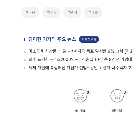
#금융
#당국
#만기
#대출
김이현 기자의 주요 뉴스
자세히보기
미소금융 신상품 석 달⋯생계자금 목표 달성률 9% 그쳐 [미
회수 포기한 돈 1조2000억⋯추정손실 10건 중 8건은 기업
세제 개편에 복잡해진 자산가 셈법⋯강남 고령자·다주택자 ‘
0
0
좋아요
화나요