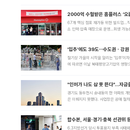
도시브랜드 사업이 공개 이후 시민 공감
2000억 수혈받은 홈플러스 ‘오늘
67개 핵심 점포 재가동 위한 빌드업..
소 인력·압축 매장으로 운영…회생 가능성
영업을 시작한다. 핵심 점포 67개에는 
'입추'에도 39도⋯수도권ㆍ강원
절기상 가을의 시작을 알리는 ‘입추’이자
에 따르면 이날 북태평양고기압의 영향으
도, 낮 최고기온은 31~39도로, 전국
"인허가 나도 삽 못 뜬다"…자금
경기도 동두천시 송내동의 한 아파트 개
은 이뤄지지 못했다. 사업장은 공매 절차
3차 공매까지 진행됐으나 모두 유찰됐다.
후
합수본, 서울·경기·충북 선관위 등
6.3지방선거 당시 투표용지 부족 사태