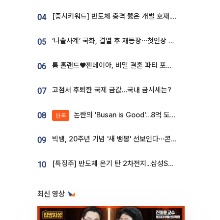
[증시키워드] 반도체 충격 뚫은 개별 호재...포스코퓨처엠·에코프로·한화솔루션 '눈길'
04
‘나솔사계’ 국화, 결별 후 재등장⋯첫인상 투표 휩쓸고 ‘인기녀’ 등극
05
톰 홀랜드♥젠데이아, 비밀 결혼 파티 포착⋯호텔 대관비만 9억
06
고점서 후퇴한 국제 금값…국내 금시세는?
07
논란의 'Busan is Good'…8억 도시브랜드, 용산 대통령실 CI 업체가 수행
08
단독
빅뱅, 20주년 기념 '새 뱅봉' 선보인다⋯콘서트 앞두고 팝업 개최
09
[특징주] 반도체 온기 탄 2차전지...삼성SDI, 장 초반 7% 넘게 껑충
10
최신 영상