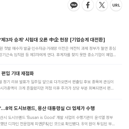
제3자 승계’ 시험대 오른 中企 현장 [기업승계 대전환]
지원 첫발 매수자 발굴·인수자금·거래망 이전은 여전히 과제 정부가 혈연 중심
장기근속 임직원 등 제3자에게 연다. 후계자를 찾지 못한 중소기업이 폐업
해 기술과 일자리를 남기도록 하겠다는 취지다. 다만 세금 감면만으로 거래를
에 편입 기대 재점화
월 정기 리뷰 발표가 일주일 앞으로 다가오면서 편출입 후보 종목에 관심이
 시가총액이 크게 흔들렸지만 저점 이후 주가가 상당 부분 회복되면서 편입
다시 부각되고 있다. 7일 금융투자업계에 따르면 MSCI는 한국시간으로 오는
od'…8억 도시브랜드, 용산 대통령실 CI 업체가 수행
시 도시브랜드 ‘Busan is Good’ 개발 사업의 수행기관이 윤석열 정부
여했던 디자인 전문업체 피앤(P&)인 것으로 확인됐다. 8억 원이 투입된 부산