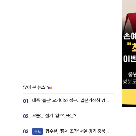
많이 본 뉴스
태풍 '돌핀' 오키나와 접근…일본기상청 경로 업데이트
01
오늘은 절기 '입추', 뜻은?
02
합수본, '통계 조작' 서울·경기·충북 선관위 등 추가 압수수색
03
속보