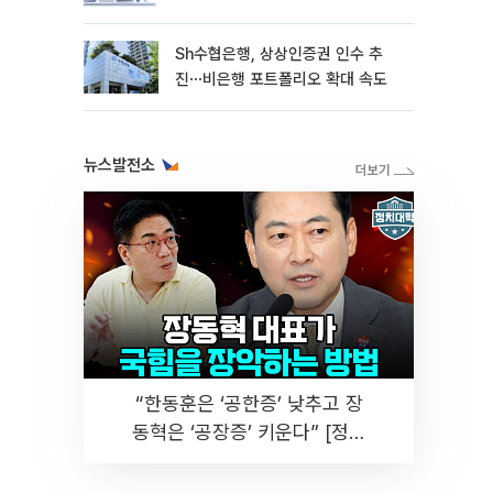
Sh수협은행, 상상인증권 인수 추
진⋯비은행 포트폴리오 확대 속도
뉴스발전소
“한동훈은 ‘공한증’ 낮추고 장
동혁은 ‘공장증’ 키운다” [정치
대학]