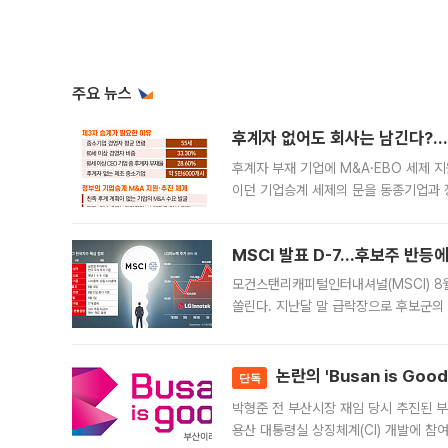
주요 뉴스
후계자 없어도 회사는 남긴다?…‘
후계자 부재 기업에 M&A·EBO 세제 
이던 기업승계 세제의 문을 동종기업과 
대신 M&A나 임직원 인수(EBO)를 통
늘
MSCI 발표 D-7…후보주 반등
모건스탠리캐피털인터내셔널(MSCI) 8
쏠린다. 지난달 말 급락장으로 후보군의
가능성과 지수 추종 자금 유입 기대가 
논란의 'Busan is Go
단독
박형준 전 부산시장 재임 당시 추진된 부산
용산 대통령실 상징체계(CI) 개발에 참