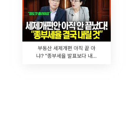
부동산 세제개편 아직 끝 아
냐? "종부세율 발표보다 내릴
것" 장기거주·양도세 전망 I 집
땅지성 I 김인만, 진미윤