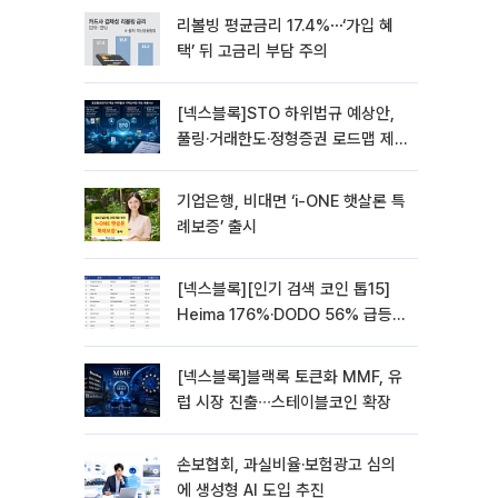
리볼빙 평균금리 17.4%⋯‘가입 혜
택’ 뒤 고금리 부담 주의
[넥스블록]STO 하위법규 예상안,
풀링·거래한도·정형증권 로드맵 제
시
기업은행, 비대면 ‘i-ONE 햇살론 특
례보증’ 출시
[넥스블록][인기 검색 코인 톱15]
Heima 176%·DODO 56% 급등…
대형주 속 고변동 알트 부각
[넥스블록]블랙록 토큰화 MMF, 유
럽 시장 진출∙∙∙스테이블코인 확장
손보협회, 과실비율·보험광고 심의
에 생성형 AI 도입 추진