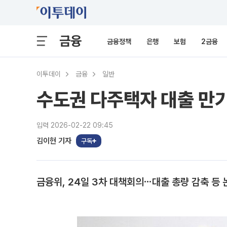
금융
금융정책
은행
보험
2금융
이투데이
금융
일반
수도권 다주택자 대출 만기
입력 2026-02-22 09:45
김이현 기자
구독
금융위, 24일 3차 대책회의⋯대출 총량 감축 등 