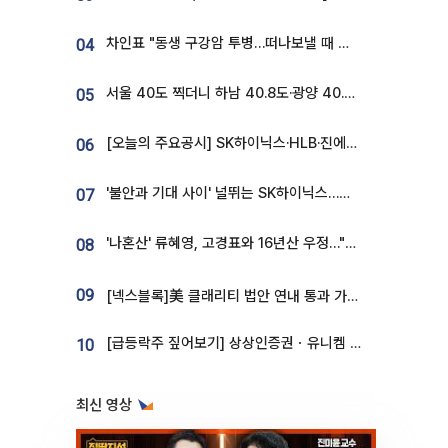
차인표 "동생 구강암 투병…떠나보낼 때 가장 힘들었다”
04
서울 40도 찍더니 하남 40.8도·광양 40.2도…전국 '펄펄'
05
[오늘의 주요공시] SK하이닉스·HLB·진에어·포스코홀딩스·네이버·대우건설 등
06
'불안과 기대 사이' 널뛰는 SK하이닉스…증권가 "HBM4·LTA 기반 펀터멘털 견고"
07
'나혼산' 류혜영, 고경표와 16년산 우정…"자취방서 부모님과 마주쳐"
08
09
[넥스블록]美 클래리티 법안 연내 통과 가능성 13%…상원 문턱서 제동
[급등락주 짚어보기] 상상인증권ㆍ유니켐 2연속, 본느 6연속 ‘상한가’⋯M&A 훈풍 분 증시
10
최신 영상