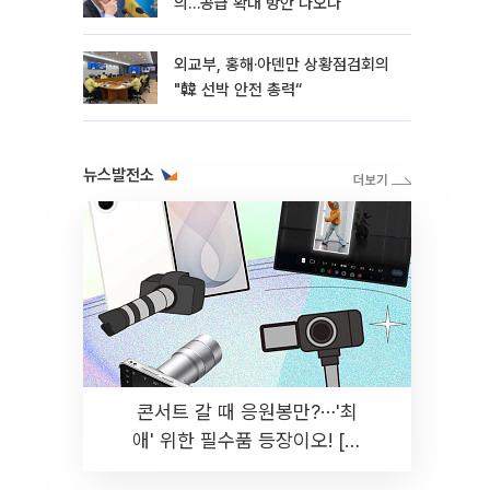
의…공급 확대 방안 나오나
외교부, 홍해·아덴만 상황점검회의
"韓 선박 안전 총력“
뉴스발전소
콘서트 갈 때 응원봉만?⋯'최
애' 위한 필수품 등장이오! [솔
드아웃]