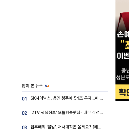
많이 본 뉴스
SK하이닉스, 용인·청주에 54조 투자…AI 메모리 생산기지 키운다
01
'2TV 생생정보' 오늘방송맛집- 배우 강성진 단골! 쌀국수ㆍ푸팟퐁 커리 맛집 '블○○○'
02
입추매직 '불발', 처서매직은 올까요? [해시태그]
03