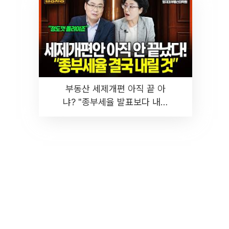
부동산 세제개편 아직 끝 아
냐? "종부세율 발표보다 내릴
것" 장기거주·양도세 전망 I 집
땅지성 I 김인만, 진미윤