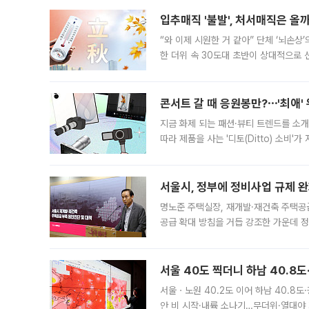
입추매직 '불발', 처서매직은 올
“와 이제 시원한 거 같아” 단체 ‘뇌손상
한 더위 속 30도대 초반이 상대적으로
지역에 있었습니다. 7월 말에는 서풍과
콘서트 갈 때 응원봉만?⋯'최애'
지금 화제 되는 패션·뷰티 트렌드를 소개
따라 제품을 사는 '디토(Ditto) 소비
어디일까요? 아이돌 콘서트 시작을 기다
서울시, 정부에 정비사업 규제 완화
명노준 주택실장, 재개발·재건축 주택공
공급 확대 방침을 거듭 강조한 가운데 정
면 반박하고 나섰다. 명노준 서울시 주택
서울 40도 찍더니 하남 40.8도
서울ㆍ노원 40.2도 이어 하남 40.8도
안 비 시작·내륙 소나기…무더위·열대야 