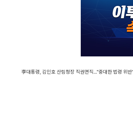
李대통령, 김인호 산림청장 직권면직…"중대한 법령 위반