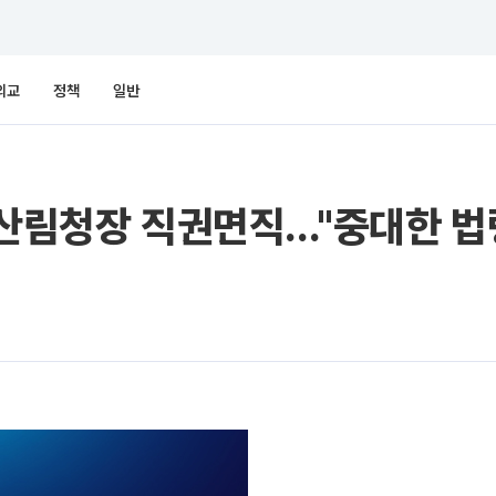
외교
정책
일반
 산림청장 직권면직…"중대한 법