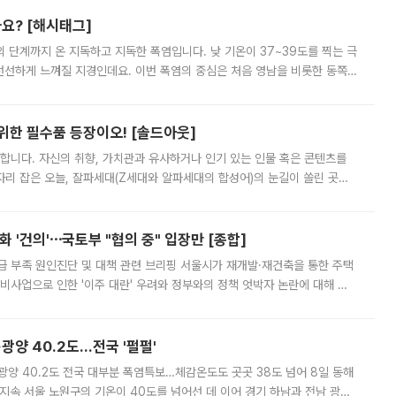
까요? [해시태그]
’의 단계까지 온 지독하고 지독한 폭염입니다. 낮 기온이 37~39도를 찍는 극
 선선하게 느껴질 지경인데요. 이번 폭염의 중심은 처음 영남을 비롯한 동쪽
 북서풍이 산맥을 넘어 영남 쪽으로 내려오면서 뜨겁고 건조해졌는데요.
 위한 필수품 등장이오! [솔드아웃]
합니다. 자신의 취향, 가치관과 유사하거나 인기 있는 인물 혹은 콘텐츠를
'가 자리 잡은 오늘, 잘파세대(Z세대와 알파세대의 합성어)의 눈길이 쏠린 곳은
리는 공연장. 응원봉만큼이나 눈에 띄는 게 있습니다. 공연이 시작되기
 '건의'⋯국토부 "협의 중" 입장만 [종합]
급 부족 원인진단 및 대책 관련 브리핑 서울시가 재개발·재건축을 통한 주택
비사업으로 인한 '이주 대란' 우려와 정부와의 정책 엇박자 논란에 대해 정
실장은 2031년까지 31만 가구 착공 목표에 차질이 없다는 입장이나,
·광양 40.2도…전국 '펄펄'
·광양 40.2도 전국 대부분 폭염특보…체감온도도 곳곳 38도 넘어 8일 동해
지속 서울 노원구의 기온이 40도를 넘어선 데 이어 경기 하남과 전남 광양