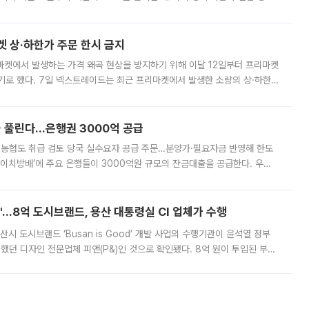
. 전국 대부분 지역에 폭염특보가 내려진 가운데 곳곳에서 39~40도 안팎
켓 상·하한가 주문 한시 금지
마켓에서 발생하는 가격 왜곡 현상을 방지하기 위해 이달 12일부터 프리마켓
기로 했다. 7일 넥스트레이드는 최근 프리마켓에서 발생한 소량의 상·하한
, 주문 오류로 인한 가격 급등락을 최소화하기 위한 비상 대응방안을 발표
 풀린다…은행권 3000억 공급
리·농협도 취급 검토 당국 실수요자 공급 주문…분양가·필요자금 반영해 한도
에이치방배’에 주요 은행들이 3000억원 규모의 잔금대출을 공급한다. 우리
하고 있어 향후 공급 규모가 늘어날 전망이다. 7일 금융권에 따르면 KB국
od'…8억 도시브랜드, 용산 대통령실 CI 업체가 수행
시 도시브랜드 ‘Busan is Good’ 개발 사업의 수행기관이 윤석열 정부
여했던 디자인 전문업체 피앤(P&)인 것으로 확인됐다. 8억 원이 투입된 부산
 부족과 디자인 정체성 논란에 휩싸였던 만큼, 사업 선정 과정과 결과물에