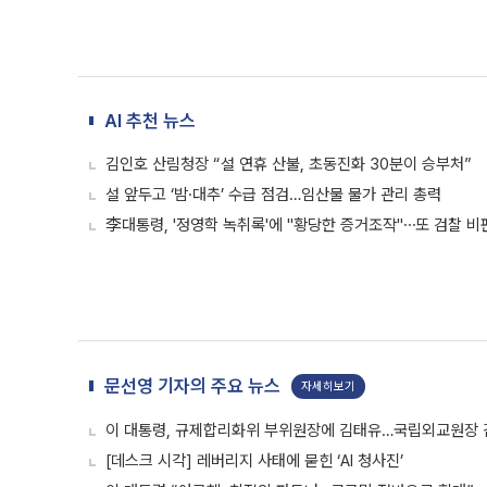
AI 추천 뉴스
김인호 산림청장 “설 연휴 산불, 초동진화 30분이 승부처”
설 앞두고 ‘밤·대추’ 수급 점검…임산물 물가 관리 총력
李대통령, '정영학 녹취록'에 "황당한 증거조작"⋯또 검찰 비
문선영 기자의 주요 뉴스
자세히보기
이 대통령, 규제합리화위 부위원장에 김태유…국립외교원장
[데스크 시각] 레버리지 사태에 묻힌 ‘AI 청사진’