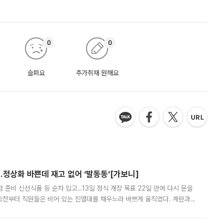
0
0
슬퍼요
추가취재 원해요
…정상화 바쁜데 재고 없어 ‘발동동’[가보니]
준비 신선식품 등 순차 입고…13일 정식 개장 목표 22일 만에 다시 문을
오전부터 직원들은 비어 있는 진열대를 채우느라 바쁘게 움직였다. 계란과
리를 잡기 시작했지만, 매장 곳곳엔 여전히 텅 빈 매대가 먼저 눈에 들어왔