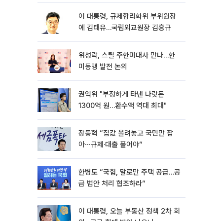
이 대통령, 규제합리화위 부위원장
에 김태유…국립외교원장 김흥규
위성락, 스틸 주한미대사 만나…한
미동맹 발전 논의
권익위 "부정하게 타낸 나랏돈
1300억 원…환수액 역대 최대"
장동혁 “집값 올려놓고 국민만 잡
아⋯규제·대출 풀어야”
한병도 “국힘, 말로만 주택 공급…공
급 법안 처리 협조하라”
이 대통령, 오늘 부동산 정책 2차 회