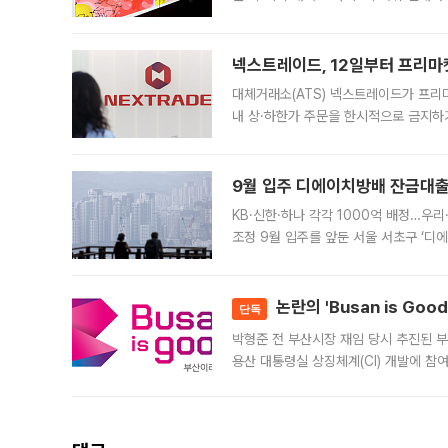
에서도 40도를 웃도는 기온이 관측됐다
의 극심한
넥스트레이드, 12일부터 프리마
대체거래소(ATS) 넥스트레이드가 프리
내 상·하한가 주문을 한시적으로 금지하
가 체결 사례와 관련해 설명자료를 내고
9월 입주 디에이치방배 잔금대출
KB·신한·하나 각각 1000억 배정…우
조정 9월 입주를 앞둔 서울 서초구 ‘디
은행과 NH농협은행도 대출 취급을 검토
민은행
논란의 'Busan is Go
단독
박형준 전 부산시장 재임 당시 추진된 부산
용산 대통령실 상징체계(CI) 개발에 참
도시브랜드 사업이 공개 이후 시민 공감