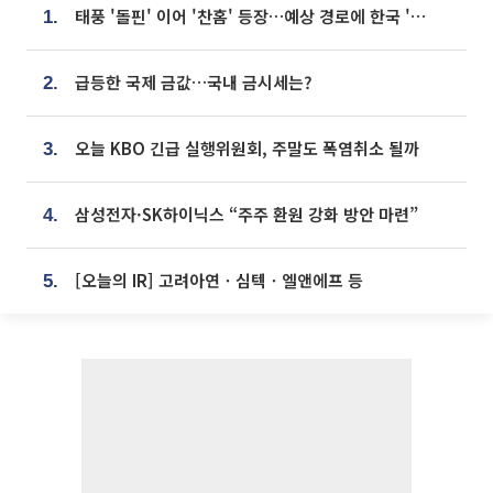
태풍 '돌핀' 이어 '찬홈' 등장…예상 경로에 한국 '한숨'
1.
급등한 국제 금값…국내 금시세는?
2.
오늘 KBO 긴급 실행위원회, 주말도 폭염취소 될까
3.
삼성전자·SK하이닉스 “주주 환원 강화 방안 마련”
4.
[오늘의 IR] 고려아연ㆍ심텍ㆍ엘앤에프 등
5.