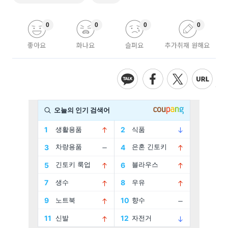
0
0
0
0
좋아요
화나요
슬퍼요
추가취재 원해요