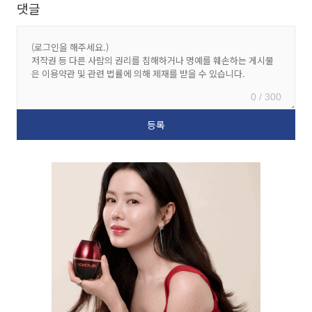
댓글
0 / 300