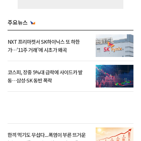
주요뉴스
NXT 프리마켓서 SK하이닉스 또 하한
가⋯‘11주 거래’에 시초가 왜곡
코스피, 장중 5%대 급락에 사이드카 발
동…삼성·SK 동반 폭락
한끼 먹기도 무섭다...폭염이 부른 뜨거운