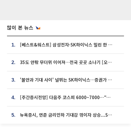
많이 본 뉴스
[베스트&워스트] 삼성전자·SK하이닉스 밀린 한 주…상상인증권은 85% 급등
1.
35도 안팎 무더위 이어져…전국 곳곳 소나기 [오늘 날씨]
2.
'불안과 기대 사이' 널뛰는 SK하이닉스…증권가 "HBM4·LTA 기반 펀터멘털 견고"
3.
[주간증시전망] 다음주 코스피 6000~7000⋯“外人 수급은 정책이 변수”
4.
뉴욕증시, 연준 금리인하 기대감 꺾이자 상승...S&P500 사상 최고치 [종합]
5.