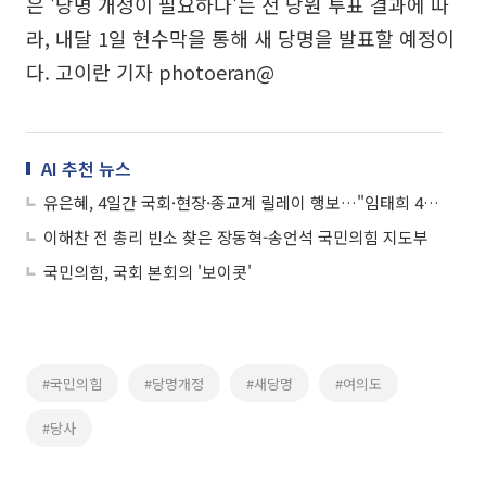
은 '당명 개정이 필요하다'는 전 당원 투표 결과에 따
라, 내달 1일 현수막을 통해 새 당명을 발표할 예정이
다. 고이란 기자 photoeran@
AI 추천 뉴스
유은혜, 4일간 국회·현장·종교계 릴레이 행보…"임태희 4년이 지운 것, 모두 되살린다"
이해찬 전 총리 빈소 찾은 장동혁-송언석 국민의힘 지도부
국민의힘, 국회 본회의 '보이콧'
#국민의힘
#당명개정
#새당명
#여의도
#당사