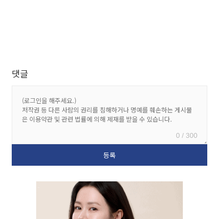
댓글
0 / 300