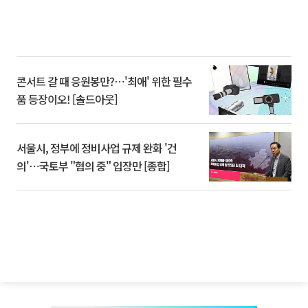
콘서트 갈 때 응원봉만?⋯'최애' 위한 필수
품 등장이오! [솔드아웃]
서울시, 정부에 정비사업 규제 완화 '건
의'⋯국토부 "협의 중" 입장만 [종합]