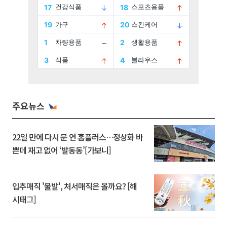
주요뉴스
22일 만에 다시 문 연 홈플러스…정상화 바
쁜데 재고 없어 ‘발동동’[가보니]
입추매직 '불발', 처서매직은 올까요? [해
시태그]