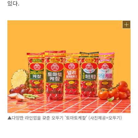
있다.
▲다양한 라인업을 갖춘 오뚜기 '토마토케챂' (사진제공=오뚜기)