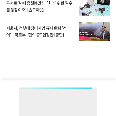
콘서트 갈 때 응원봉만?⋯'최애' 위한 필수
품 등장이오! [솔드아웃]
서울시, 정부에 정비사업 규제 완화 '건
의'⋯국토부 "협의 중" 입장만 [종합]