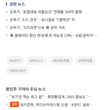
관련 뉴스
오뚜기, ‘로컬대표 국물요리’ 연매출 500억 돌파
오뚜기 ‘X.O. 만두’ㆍ유니클로 ‘C컬렉션’ 외
오뚜기, ‘치즈라면’으로 美 공략 가속
美 클래리티 법안 연내 통과 가능성 13%…상원 문턱서 제동
#오뚜기
#국민소스
#토마토케챂
#저당케챂
#점자스티커
황민주 기자의 주요 뉴스
“보기만 하는 광고 끝“…화장품업계, SNS 홍보도 ‘참여형 콘텐츠’로 변모
실리콘투, 라이브커머스팀 신설…K뷰티 ‘글로벌 판매망’ 확대 속도
단독