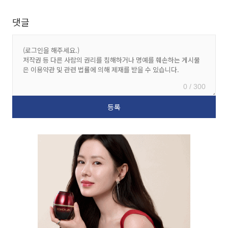
댓글
0 / 300