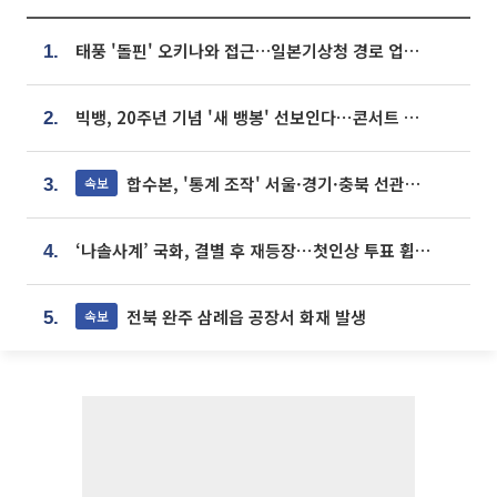
태풍 '돌핀' 오키나와 접근…일본기상청 경로 업데이트
1.
빅뱅, 20주년 기념 '새 뱅봉' 선보인다⋯콘서트 앞두고 팝업 개최
2.
합수본, '통계 조작' 서울·경기·충북 선관위 등 추가 압수수색
속보
3.
‘나솔사계’ 국화, 결별 후 재등장⋯첫인상 투표 휩쓸고 ‘인기녀’ 등극
4.
전북 완주 삼례읍 공장서 화재 발생
속보
5.