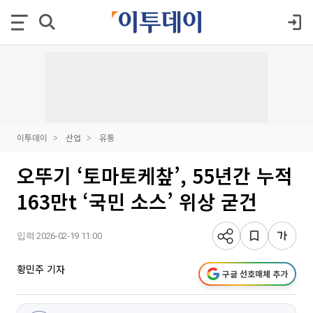
이투데이
산업
유통
오뚜기 ‘토마토케챂’, 55년간 누적
163만t ‘국민 소스’ 위상 굳건
입력 2026-02-19 11:00
황민주 기자
구글 선호매체 추가