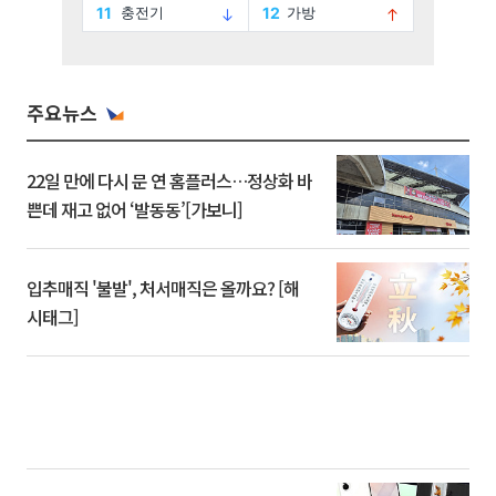
주요뉴스
22일 만에 다시 문 연 홈플러스…정상화 바
쁜데 재고 없어 ‘발동동’[가보니]
입추매직 '불발', 처서매직은 올까요? [해
시태그]