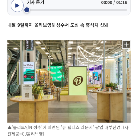
기사 듣기
00:00 / 01:16
내달 9일까지 올리브영N 성수서 도심 속 휴식처 선봬
▲'올리브영N 성수'에 마련된 '뉴 웰니스 라운지' 팝업 내부전경. (사
진제공=CJ올리브영)