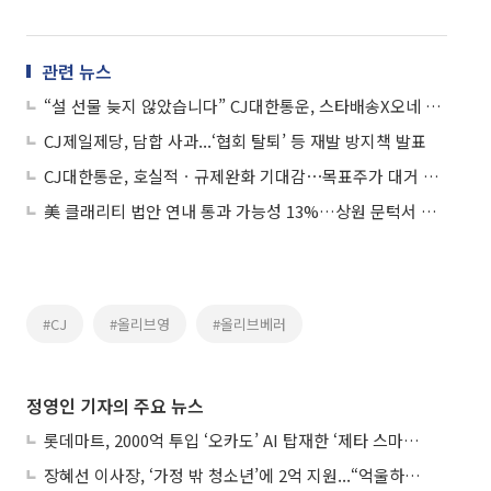
관련 뉴스
“설 선물 늦지 않았습니다” CJ대한통운, 스타배송X오네 공동 기획전
CJ제일제당, 담합 사과...‘협회 탈퇴’ 등 재발 방지책 발표
CJ대한통운, 호실적ㆍ규제완화 기대감⋯목표주가 대거 상향에 9%↑
美 클래리티 법안 연내 통과 가능성 13%…상원 문턱서 제동
#CJ
#올리브영
#올리브베러
정영인 기자의 주요 뉴스
롯데마트, 2000억 투입 ‘오카도’ AI 탑재한 ‘제타 스마트센터’...온라인 장보기 판 바꾼다
장혜선 이사장, ‘가정 밖 청소년’에 2억 지원...“억울하고 아파도 단단해지길”