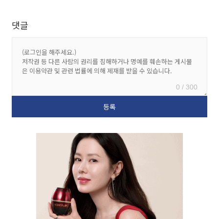
댓글
0 / 300