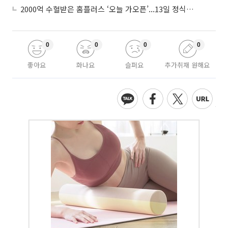
2000억 수혈받은 홈플러스 ‘오늘 가오픈’...13일 정식 개장 시험대
0
0
0
0
좋아요
화나요
슬퍼요
추가취재 원해요