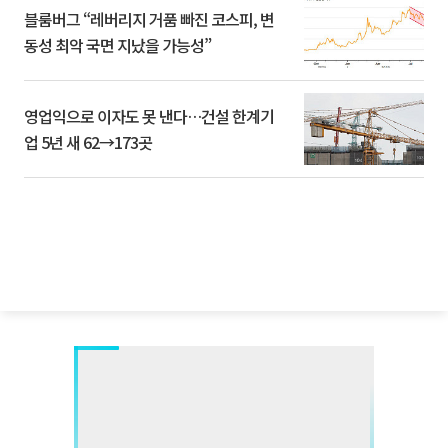
블룸버그 “레버리지 거품 빠진 코스피, 변
동성 최악 국면 지났을 가능성”
영업익으로 이자도 못 낸다…건설 한계기
업 5년 새 62→173곳