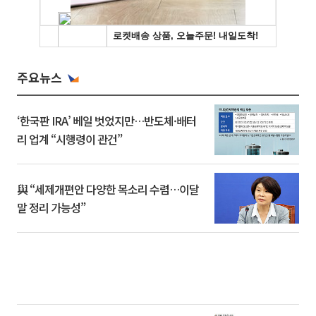
주요뉴스
‘한국판 IRA’ 베일 벗었지만…반도체·배터
리 업계 “시행령이 관건”
與 “세제개편안 다양한 목소리 수렴…이달
말 정리 가능성”