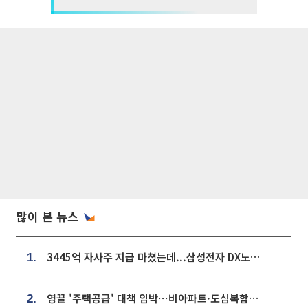
많이 본 뉴스
3445억 자사주 지급 마쳤는데...삼성전자 DX노조, 뒤늦은 '떼쓰기 집회'
1.
영끌 '주택공급' 대책 임박⋯비아파트·도심복합까지 총동원
2.