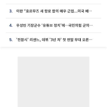
이란 “호르무즈 새 항로 합의 매우 근접...미국 배상 먼저”
3.
우성빈 기장군수 ‘유튜브 정치’에…국민의힘 군의원들 집단 반발
4.
'전참시' 리센느, 데뷔 '3년 차' 첫 연말 무대 오른다⋯"그동안 섭외 안 와"
5.