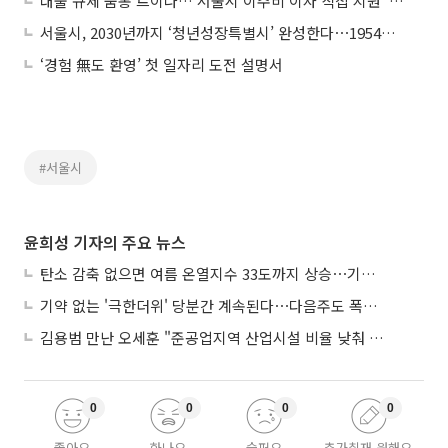
대출 규제 숨통 트이나…'서울시 이주비 이자 직접 지원' 조례 발의
서울시, 2030년까지 ‘청년성장특별시’ 완성한다⋯1954억원 투입
‘경험 無도 환영’ 첫 일자리 도전 설명서
#서울시
윤희성 기자의 주요 뉴스
탄소 감축 없으면 여름 온열지수 33도까지 상승⋯기상청, 2100년 미래전망
기약 없는 '극한더위' 당분간 계속된다⋯다음주도 폭염·열대야 지속
김용범 만난 오세훈 "준공업지역 산업시설 비율 낮춰 공급 늘려야"
0
0
0
0
좋아요
화나요
슬퍼요
추가취재 원해요