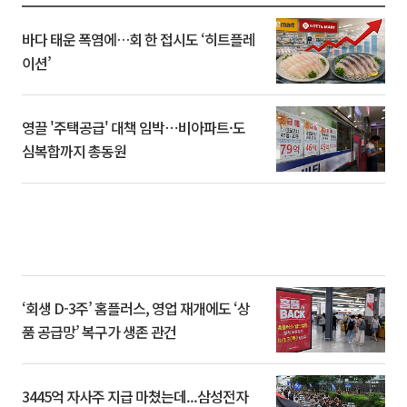
바다 태운 폭염에…회 한 접시도 ‘히트플레
이션’
영끌 '주택공급' 대책 임박⋯비아파트·도
심복합까지 총동원
‘회생 D-3주’ 홈플러스, 영업 재개에도 ‘상
품 공급망’ 복구가 생존 관건
3445억 자사주 지급 마쳤는데...삼성전자