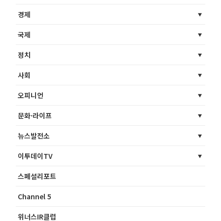
경제
국제
정치
사회
오피니언
문화·라이프
뉴스발전소
이투데이TV
스페셜리포트
Channel 5
위너스IR클럽