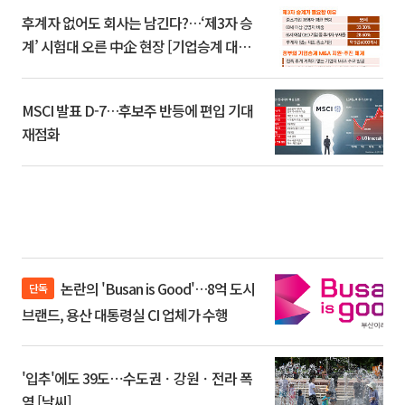
후계자 없어도 회사는 남긴다?…‘제3자 승
계’ 시험대 오른 中企 현장 [기업승계 대전
환]
MSCI 발표 D-7…후보주 반등에 편입 기대
재점화
논란의 'Busan is Good'…8억 도시
단독
브랜드, 용산 대통령실 CI 업체가 수행
'입추'에도 39도⋯수도권ㆍ강원ㆍ전라 폭
염 [날씨]