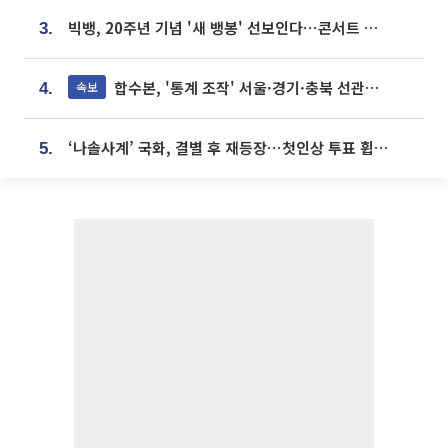
빅뱅, 20주년 기념 '새 뱅봉' 선보인다⋯콘서트 앞두고 팝업 개최
3.
합수본, '통계 조작' 서울·경기·충북 선관위 등 추가 압수수색
속보
4.
‘나솔사계’ 국화, 결별 후 재등장⋯첫인상 투표 휩쓸고 ‘인기녀’ 등극
5.