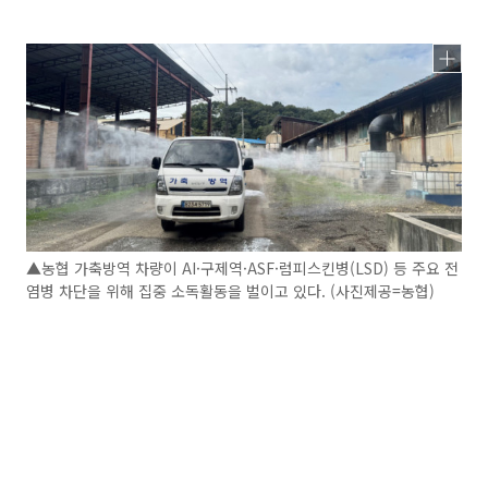
▲농협 가축방역 차량이 AI·구제역·ASF·럼피스킨병(LSD) 등 주요 전
염병 차단을 위해 집중 소독활동을 벌이고 있다. (사진제공=농협)