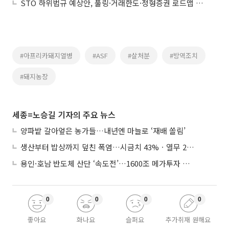
STO 하위법규 예상안, 풀링·거래한도·정형증권 로드맵 제시
#아프리카돼지열병
#ASF
#살처분
#방역조치
#돼지농장
세종=노승길 기자의 주요 뉴스
양파밭 갈아엎은 농가들…내년엔 마늘로 ‘재배 쏠림’
생산부터 밥상까지 덮친 폭염…시금치 43%ㆍ열무 28% 급등
용인·호남 반도체 산단 ‘속도전’…1600조 메가투자 이행 총력
0
0
0
0
좋아요
화나요
슬퍼요
추가취재 원해요