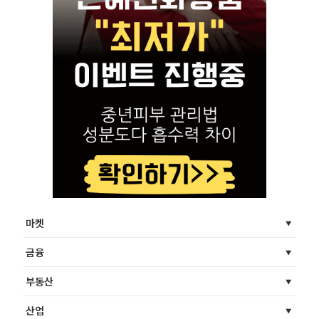
마켓
금융
부동산
산업