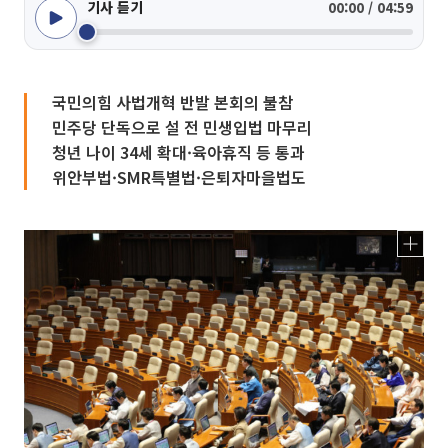
기사 듣기
00:00 / 04:59
국민의힘 사법개혁 반발 본회의 불참
민주당 단독으로 설 전 민생입법 마무리
청년 나이 34세 확대·육아휴직 등 통과
위안부법·SMR특별법·은퇴자마을법도