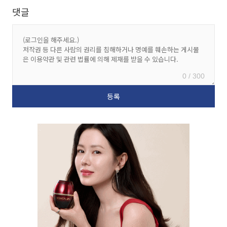
댓글
0 / 300