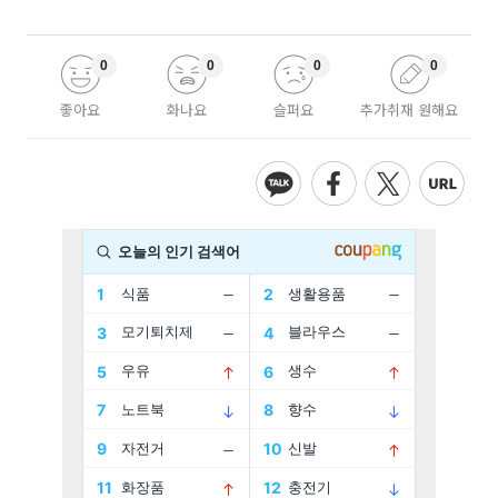
0
0
0
0
좋아요
화나요
슬퍼요
추가취재 원해요