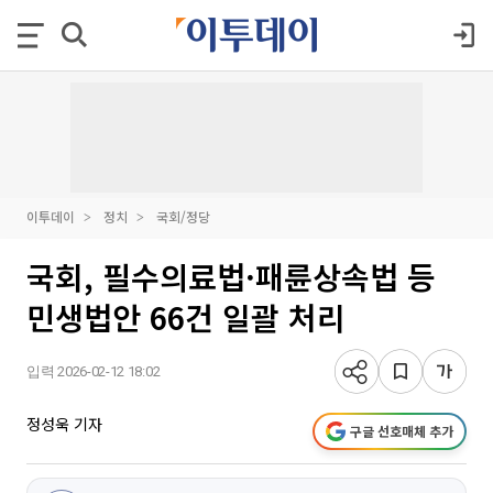
이투데이
정치
국회/정당
국회, 필수의료법·패륜상속법 등
민생법안 66건 일괄 처리
입력 2026-02-12 18:02
정성욱 기자
구글 선호매체 추가