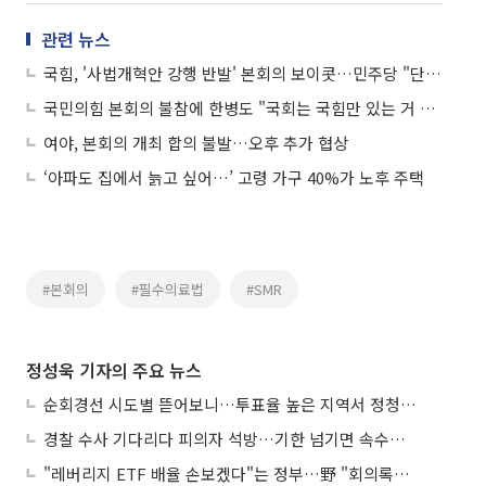
관련 뉴스
국힘, '사법개혁안 강행 반발' 본회의 보이콧…민주당 "단호히 대처"
국민의힘 본회의 불참에 한병도 "국회는 국힘만 있는 거 아냐…단호히 대처”
여야, 본회의 개최 합의 불발…오후 추가 협상
‘아파도 집에서 늙고 싶어…’ 고령 가구 40%가 노후 주택
#본회의
#필수의료법
#SMR
정성욱 기자의 주요 뉴스
순회경선 시도별 뜯어보니…투표율 높은 지역서 정청래 강세
경찰 수사 기다리다 피의자 석방…기한 넘기면 속수무책
"레버리지 ETF 배율 손보겠다"는 정부…野 "회의록부터 내놔야"