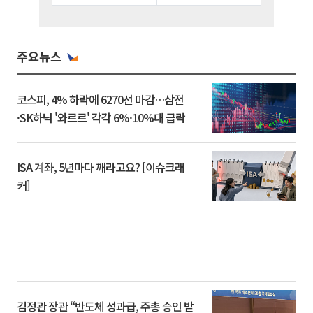
주요뉴스
코스피, 4% 하락에 6270선 마감…삼전
·SK하닉 '와르르' 각각 6%·10%대 급락
ISA 계좌, 5년마다 깨라고요? [이슈크래
커]
김정관 장관 “반도체 성과급, 주총 승인 받