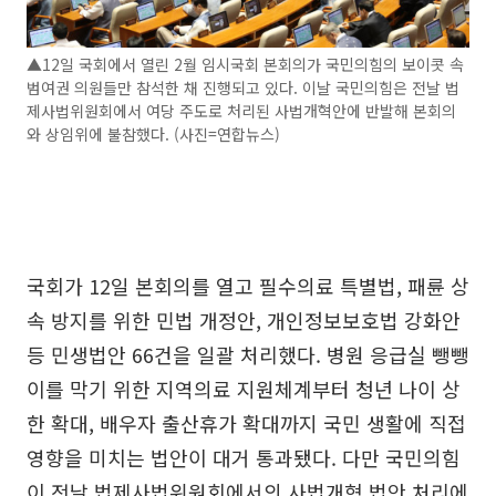
▲12일 국회에서 열린 2월 임시국회 본회의가 국민의힘의 보이콧 속
범여권 의원들만 참석한 채 진행되고 있다. 이날 국민의힘은 전날 법
제사법위원회에서 여당 주도로 처리된 사법개혁안에 반발해 본회의
와 상임위에 불참했다. (사진=연합뉴스)
국회가 12일 본회의를 열고 필수의료 특별법, 패륜 상
속 방지를 위한 민법 개정안, 개인정보보호법 강화안
등 민생법안 66건을 일괄 처리했다. 병원 응급실 뺑뺑
이를 막기 위한 지역의료 지원체계부터 청년 나이 상
한 확대, 배우자 출산휴가 확대까지 국민 생활에 직접
영향을 미치는 법안이 대거 통과됐다. 다만 국민의힘
이 전날 법제사법위원회에서의 사법개혁 법안 처리에