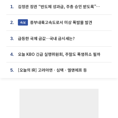
김정관 장관 “반도체 성과급, 주총 승인 받도록”…상법·자본시장법 개정 시사
1.
중부내륙고속도로서 미상 폭발물 발견
속보
2.
급등한 국제 금값…국내 금시세는?
3.
오늘 KBO 긴급 실행위원회, 주말도 폭염취소 될까
4.
[오늘의 IR] 고려아연ㆍ심텍ㆍ엘앤에프 등
5.