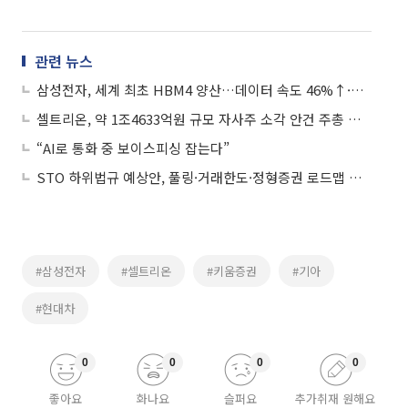
관련 뉴스
삼성전자, 세계 최초 HBM4 양산…데이터 속도 46%↑·매출 3배 도전
셀트리온, 약 1조4633억원 규모 자사주 소각 안건 주총 상정
“AI로 통화 중 보이스피싱 잡는다”
STO 하위법규 예상안, 풀링·거래한도·정형증권 로드맵 제시
#삼성전자
#셀트리온
#키움증권
#기아
#현대차
0
0
0
0
좋아요
화나요
슬퍼요
추가취재 원해요