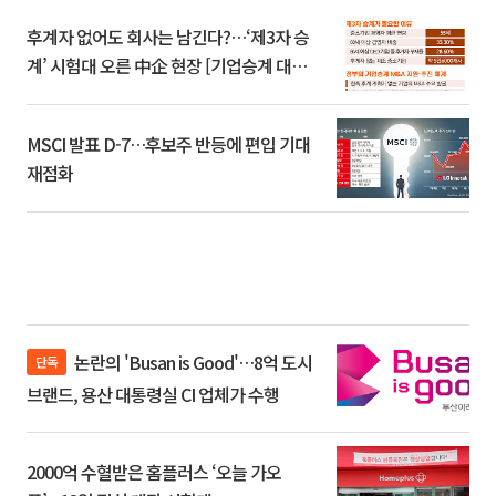
후계자 없어도 회사는 남긴다?…‘제3자 승
계’ 시험대 오른 中企 현장 [기업승계 대전
환]
MSCI 발표 D-7…후보주 반등에 편입 기대
재점화
논란의 'Busan is Good'…8억 도시
단독
브랜드, 용산 대통령실 CI 업체가 수행
2000억 수혈받은 홈플러스 ‘오늘 가오