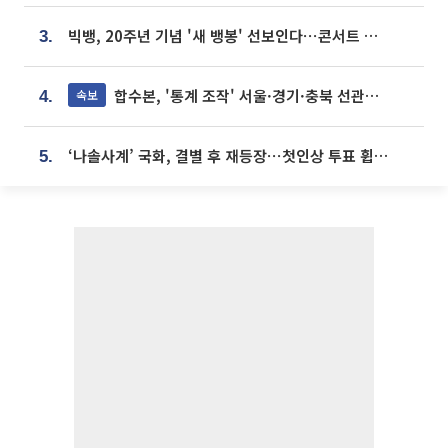
빅뱅, 20주년 기념 '새 뱅봉' 선보인다⋯콘서트 앞두고 팝업 개최
3.
합수본, '통계 조작' 서울·경기·충북 선관위 등 추가 압수수색
속보
4.
‘나솔사계’ 국화, 결별 후 재등장⋯첫인상 투표 휩쓸고 ‘인기녀’ 등극
5.